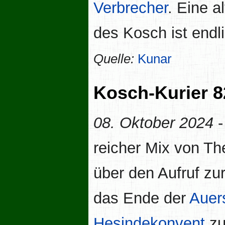
Verbrecher
. Eine a
des Kosch ist endl
Quelle:
Kunar
Kosch-Kurier 8
08. Oktober 2024
-
reicher Mix von Th
über den Aufruf z
das Ende der
Auer
Hesindekonvent
z