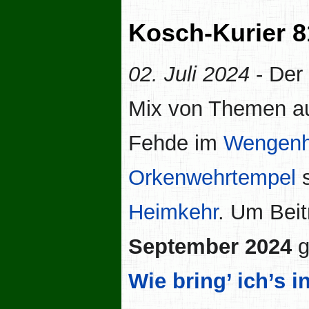
Kosch-Kurier 8
02. Juli 2024
- Der
Mix von Themen au
Fehde im
Wengen
Orkenwehrtempel
s
Heimkehr
. Um Beit
September 2024
g
Wie bring’ ich’s 