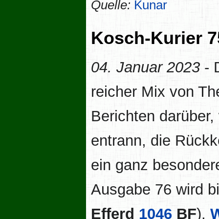
Quelle:
Kunar
Kosch-Kurier 7
04. Januar 2023
- 
reicher Mix von Th
Berichten darüber,
entrann, die Rück
ein ganz besonde
Ausgabe 76 wird b
Efferd
1046
BF
).
W