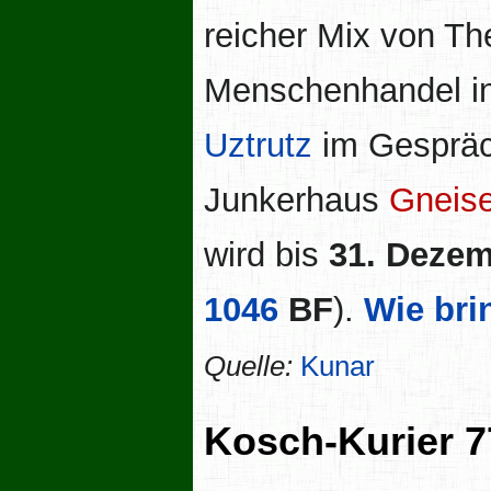
reicher Mix von Th
Menschenhandel i
Uztrutz
im Gespräc
Junkerhaus
Gneise
wird bis
31. Dezem
1046
BF
).
Wie bri
Quelle:
Kunar
Kosch-Kurier 7