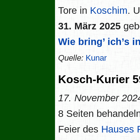
Tore in
Koschim
. 
31. März 2025
gebe
Wie bring’ ich’s 
Quelle:
Kunar
Kosch-Kurier 5
17. November 202
8 Seiten behandel
Feier des
Hauses 