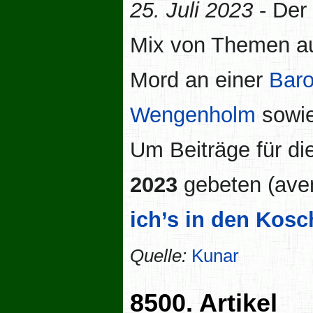
25. Juli 2023
- Der
Mix von Themen au
Mord an einer
Baro
Wengenholm
sowie
Um Beiträge für di
2023
gebeten (ave
ich’s in den Kosc
Quelle:
Kunar
8500. Artikel