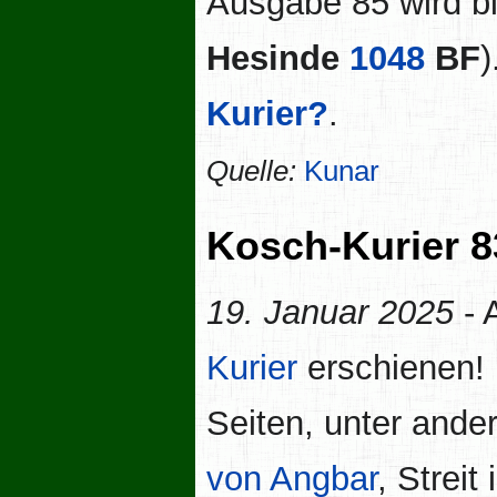
Ausgabe 85 wird b
Hesinde
1048
BF
)
Kurier?
.
Quelle:
Kunar
Kosch-Kurier 8
19. Januar 2025
- 
Kurier
erschienen! 
Seiten, unter and
von Angbar
, Streit