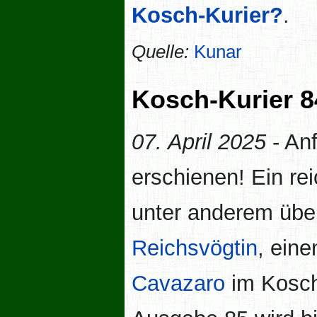
Kosch-Kurier?
.
Quelle:
Kunar
Kosch-Kurier 8
07. April 2025
- Anf
erschienen! Ein re
unter anderem übe
Reichsvögtin
, eine
Cavazaro
im Kosch