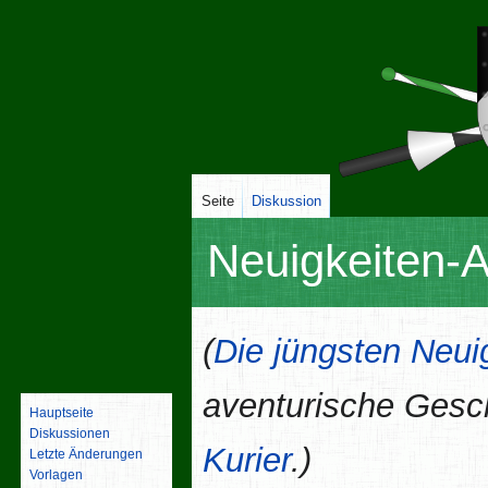
Seite
Diskussion
Neuigkeiten-A
Zur
Zur
(
Die jüngsten Neuigk
Navigation
Suche
springen
springen
aventurische Gesc
Hauptseite
Diskussionen
Kurier
.)
Letzte Änderungen
Vorlagen