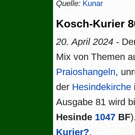
Quelle:
Kunar
Kosch-Kurier 8
20. April 2024
- De
Mix von Themen au
Praioshangeln
, un
der
Hesindekirche
Ausgabe 81 wird b
Hesinde
1047
BF
)
Kurier?
.