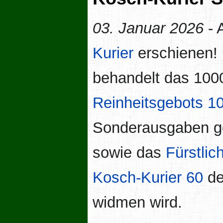
03. Januar 2026
- 
Kurier
erschienen! 
behandelt das 100
Reinheitsgebots
1
Sonderausgaben g
sowie das
Fürstlich
Kosch-Kurier 60
de
widmen wird.