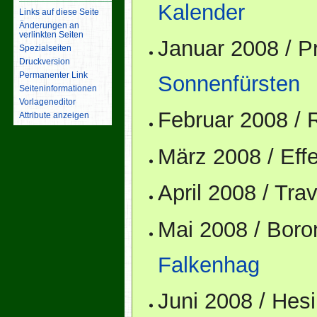
Kalender
Links auf diese Seite
Änderungen an
verlinkten Seiten
Januar 2008 / 
Spezialseiten
Druckversion
Permanenter Link
Sonnenfürsten
Seiten­­informationen
Vorlageneditor
Februar 2008 /
Attribute anzeigen
März 2008 / Ef
April 2008 / Tr
Mai 2008 / Bor
Falkenhag
Juni 2008 / He