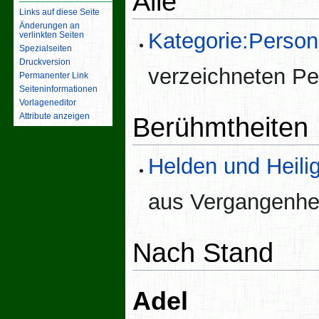
Alle
Links auf diese Seite
Änderungen an
Kategorie:Perso
verlinkten Seiten
Spezialseiten
Druckversion
verzeichneten P
Permanenter Link
Seiten­­informationen
Vorlageneditor
Attribute anzeigen
Berühmtheiten
Helden und Heili
aus Vergangenhe
Nach Stand
Adel