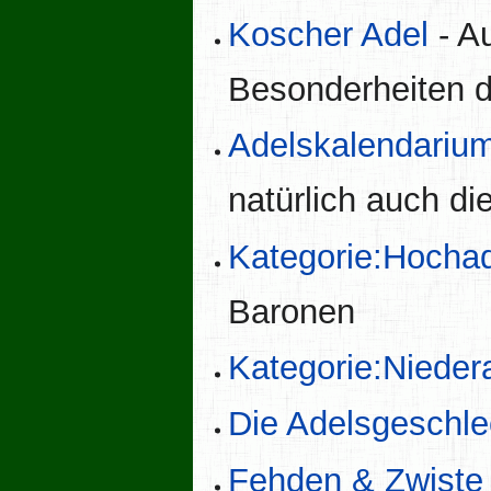
Koscher Adel
- Au
Besonderheiten d
Adelskalendariu
natürlich auch di
Kategorie:Hochad
Baronen
Kategorie:Nieder
Die Adelsgeschle
Fehden & Zwiste