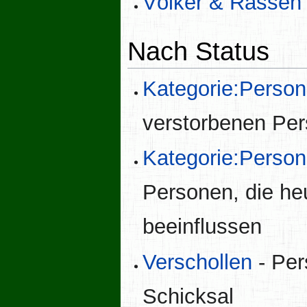
Völker & Rassen
Nach Status
Kategorie:Person 
verstorbenen Pe
Kategorie:Person
Personen, die he
beeinflussen
Verschollen
- Per
Schicksal