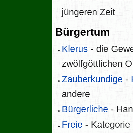
jüngeren Zeit
Bürgertum
Klerus
- die Gewe
zwölfgöttlichen 
Zauberkundige
-
andere
Bürgerliche
- Han
Freie
- Kategorie