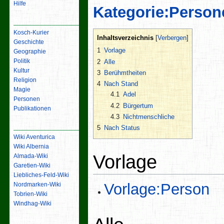
Hilfe
Kategorie:Person
Inhalt
Kosch-Kurier
Inhaltsverzeichnis
Geschichte
1
Vorlage
Geographie
Politik
2
Alle
Kultur
3
Berühmtheiten
Religion
4
Nach Stand
Magie
4.1
Adel
Personen
4.2
Bürgertum
Publikationen
4.3
Nichtmenschliche
Links
5
Nach Status
Wiki Aventurica
Wiki Albernia
Vorlage
Almada-Wiki
Garetien-Wiki
Liebliches-Feld-Wiki
Vorlage:Person
Nordmarken-Wiki
Tobrien-Wiki
Windhag-Wiki
Werkzeuge