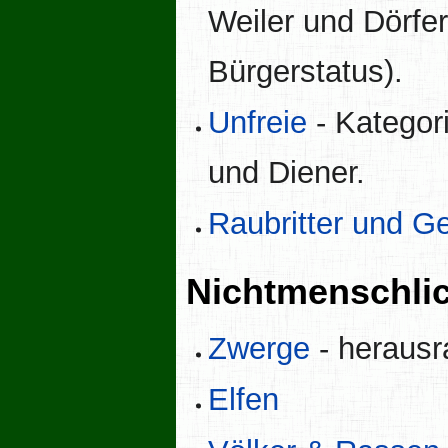
Weiler und Dörfe
Bürgerstatus).
Unfreie
- Kategori
und Diener.
Raubritter und G
Nichtmenschli
Zwerge
- herausr
Elfen