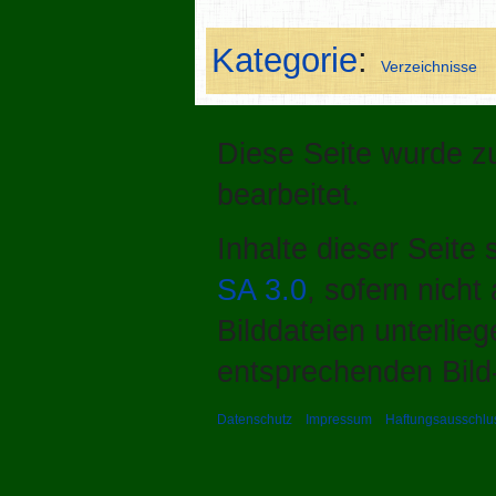
Kategorie
:
Verzeichnisse
Diese Seite wurde z
bearbeitet.
Inhalte dieser Seite
SA 3.0
, sofern nich
Bilddateien unterlie
entsprechenden Bild-
Datenschutz
Impressum
Haftungsausschlu