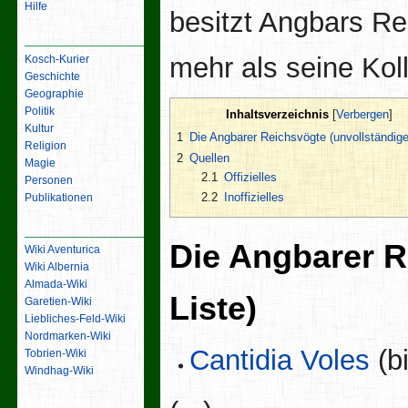
Hilfe
besitzt Angbars Re
Inhalt
mehr als seine Kol
Kosch-Kurier
Geschichte
Geographie
Politik
Inhaltsverzeichnis
Kultur
1
Die Angbarer Reichsvögte (unvollständige
Religion
2
Quellen
Magie
2.1
Offizielles
Personen
2.2
Inoffizielles
Publikationen
Links
Die Angbarer R
Wiki Aventurica
Wiki Albernia
Almada-Wiki
Liste)
Garetien-Wiki
Liebliches-Feld-Wiki
Nordmarken-Wiki
Cantidia Voles
(b
Tobrien-Wiki
Windhag-Wiki
Werkzeuge