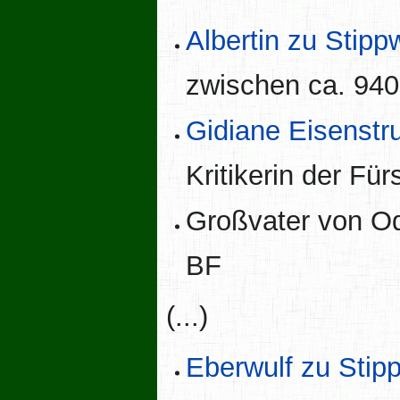
Albertin zu Stipp
zwischen ca. 940
Gidiane Eisenstr
Kritikerin der Für
Großvater von O
BF
(...)
Eberwulf zu Stip