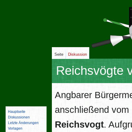
Seite
Diskussion
Reichsvögte 
Zur
Zur
Angbarer Bürgerme
Navigation
Suche
springen
springen
anschließend vom Ka
Hauptseite
Diskussionen
Reichsvogt
. Aufg
Letzte Änderungen
Vorlagen