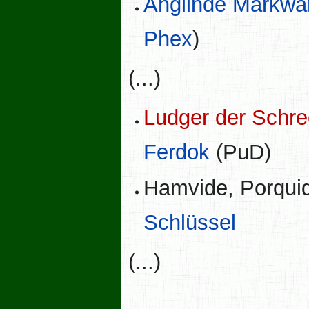
Anglinde Markwa
Phex
)
(...)
Ludger der Schre
Ferdok
(PuD)
Hamvide, Porquid
Schlüssel
(...)