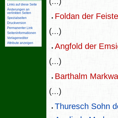
(...)
Links auf diese Seite
Änderungen an
verlinkten Seiten
Foldan der Feist
Spezialseiten
Druckversion
Permanenter Link
(...)
Seiten­­informationen
Vorlageneditor
Attribute anzeigen
Angfold der Ems
(...)
Barthalm Markwa
(...)
Thuresch Sohn d