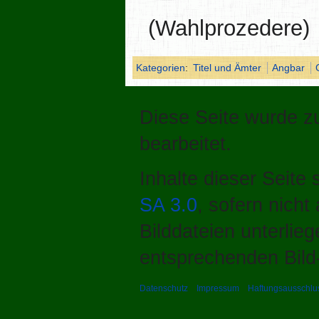
(Wahlprozedere)
Kategorien
:
Titel und Ämter
Angbar
Diese Seite wurde zu
bearbeitet.
Inhalte dieser Seite
SA 3.0
, sofern nich
Bilddateien unterlie
entsprechenden Bild-
Datenschutz
Impressum
Haftungsausschlu