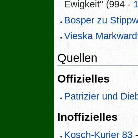
Ewigkeit" (994 -
Bosper zu Stippw
Vieska Markward
Quellen
Offizielles
Patrizier und Di
Inoffizielles
Kosch-Kurier 83