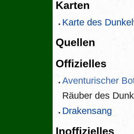
Karten
Karte des Dunke
Quellen
Offizielles
Aventurischer Bo
Räuber des Dunk
Drakensang
Inoffizielles