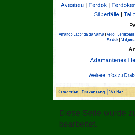
Avestreu
|
Ferdok
|
Ferdoker
Silberfälle
|
Tall
P
Amando Laconda da Vanya
|
Ardo
|
Bergkönig
Ferdok
|
Malgorr
Ar
Adamantenes He
Weitere Infos zu Dra
Kategorien
:
Drakensang
Wälder
Diese Seite wurde z
bearbeitet.