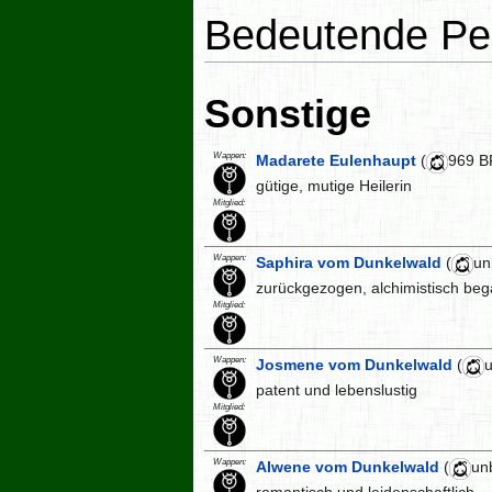
Bedeutende Pe
Sonstige
Wappen:
Madarete Eulenhaupt
(
969 B
gütige, mutige Heilerin
Mitglied:
Wappen:
Saphira vom Dunkelwald
(
un
zurückgezogen, alchimistisch beg
Mitglied:
Wappen:
Josmene vom Dunkelwald
(
patent und lebenslustig
Mitglied:
Wappen:
Alwene vom Dunkelwald
(
un
romantisch und leidenschaftlich