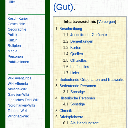
Hilfe
(Gut)
.
Inhalt
Kosch-Kurier
Inhaltsverzeichnis
Geschichte
1
Beschreibung
Geographie
1.1
Jenseits der Gerüchte
Politik
Kultur
1.2
Bemerkungen
Religion
1.3
Karten
Magie
1.4
Quellen
Personen
1.5
Offizielles
Publikationen
1.6
Inoffizielles
Links
1.7
Links
Wiki Aventurica
2
Bedeutende Ortschaften und Bauwerke
Wiki Albernia
3
Bedeutende Personen
Almada-Wiki
3.1
Sonstige
Garetien-Wiki
4
Historische Personen
Liebliches-Feld-Wiki
4.1
Sonstige
Nordmarken-Wiki
5
Chronik
Tobrien-Wiki
Windhag-Wiki
6
Briefspieltexte
6.1
Als Handlungsort
Werkzeuge