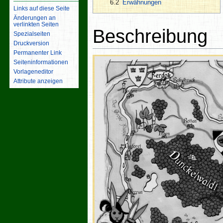
6.2
Erwähnungen
Links auf diese Seite
Änderungen an
verlinkten Seiten
Beschreibung
Spezialseiten
Druckversion
Permanenter Link
Seiten­­informationen
Vorlageneditor
Attribute anzeigen