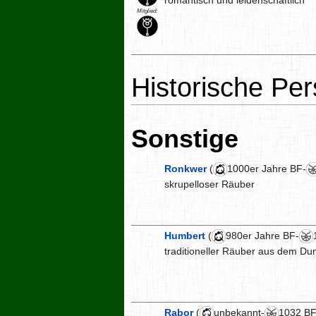
Mitglied:
Historische Pe
Sonstige
Ronkwer
(
1000er Jahre BF-
skrupelloser Räuber
Humbert
(
980er Jahre BF-
traditioneller Räuber aus dem Du
Rabor
(
unbekannt-
1032 BF