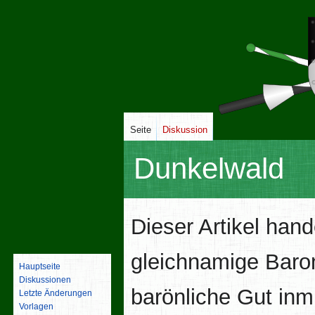
Seite
Diskussion
Dunkelwald
Zur
Zur
Dieser Artikel han
Navigation
Suche
springen
springen
gleichnamige Baron
Hauptseite
Diskussionen
barönliche Gut inm
Letzte Änderungen
Vorlagen