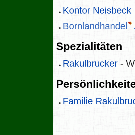
Kontor Neisbeck
Bornlandhandel
Spezialitäten
Rakulbrucker
- W
Persönlichkeit
Familie Rakulbru