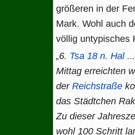
größeren in der Fe
Mark. Wohl auch de
völlig untypisches
„6.
Tsa
18 n. Hal
..
Mittag erreichten w
der
Reichstraße
ko
das Städtchen Rak
Zu dieser Jahreszei
wohl 100 Schritt l