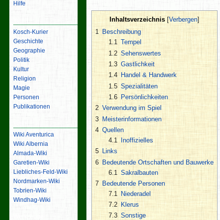
Hilfe
Inhaltsverzeichnis
Inhalt
1
Beschreibung
Kosch-Kurier
Geschichte
1.1
Tempel
Geographie
1.2
Sehenswertes
Politik
1.3
Gastlichkeit
Kultur
1.4
Handel & Handwerk
Religion
1.5
Spezialitäten
Magie
1.6
Persönlichkeiten
Personen
Publikationen
2
Verwendung im Spiel
3
Meisterinformationen
Links
4
Quellen
Wiki Aventurica
4.1
Inoffizielles
Wiki Albernia
5
Links
Almada-Wiki
6
Bedeutende Ortschaften und Bauwerke
Garetien-Wiki
Liebliches-Feld-Wiki
6.1
Sakralbauten
Nordmarken-Wiki
7
Bedeutende Personen
Tobrien-Wiki
7.1
Niederadel
Windhag-Wiki
7.2
Klerus
7.3
Sonstige
Werkzeuge