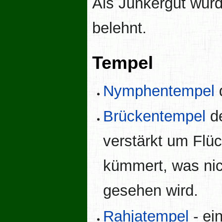
Als Junkergut wur
belehnt.
Tempel
Nymphentempel
Brückentempel
d
verstärkt um Flüc
kümmert, was nic
gesehen wird.
Rahjatempel
- ei