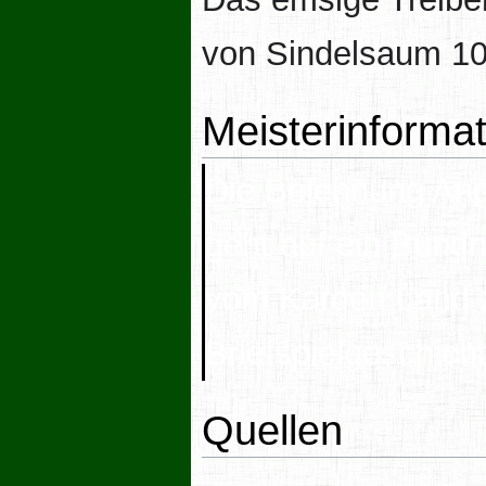
von Sindelsaum 1
Meisterinforma
Die Belehnung An
geht auf ein Bünd
vom Kargen Land
z
Briefspielgeschich
Quellen