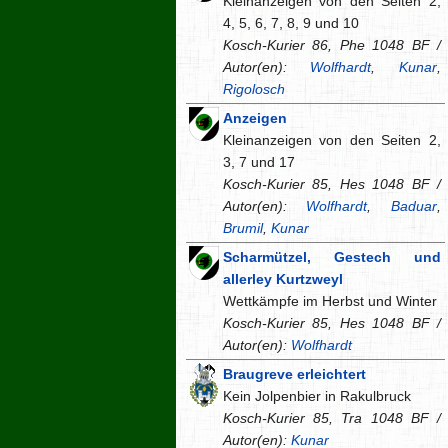
Kleinanzeigen von den Seiten 2,
4, 5, 6, 7, 8, 9 und 10
Kosch-Kurier 86, Phe 1048 BF /
Autor(en):
Wolfhardt
,
Kunar
,
Rigolosch
Anzeigen
Kleinanzeigen von den Seiten 2,
3, 7 und 17
Kosch-Kurier 85, Hes 1048 BF /
Autor(en):
Wolfhardt
,
Baduar
,
Brumil
,
Kunar
Scharmützel, Gestech und
allerley Kurtzweyl
Wettkämpfe im Herbst und Winter
Kosch-Kurier 85, Hes 1048 BF /
Autor(en):
Wolfhardt
Braugreve erleichtert
Kein Jolpenbier in Rakulbruck
Kosch-Kurier 85, Tra 1048 BF /
Autor(en):
Kunar