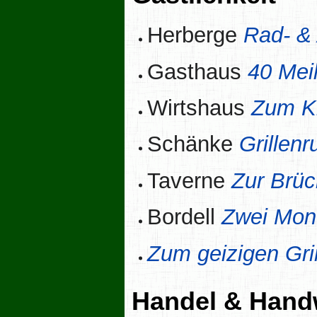
Herberge
Rad- &
Gasthaus
40 Mei
Wirtshaus
Zum Kl
Schänke
Grillenr
Taverne
Zur Brü
Bordell
Zwei Mon
Zum geizigen Gr
Handel & Hand