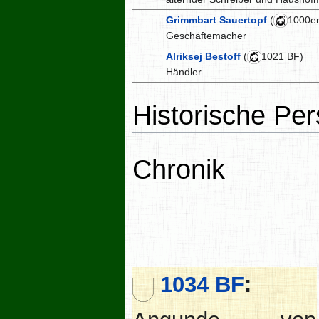
Grimmbart Sauertopf
(
1000er
Geschäftemacher
Alriksej Bestoff
(
1021 BF)
Händler
Historische Pe
Chronik
1034 BF
: