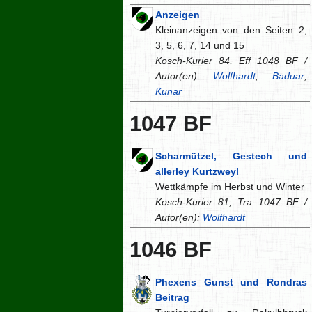
Anzeigen
Kleinanzeigen von den Seiten 2,
3, 5, 6, 7, 14 und 15
Kosch-Kurier 84, Eff 1048 BF /
Autor(en):
Wolfhardt
,
Baduar
,
Kunar
1047 BF
Scharmützel, Gestech und
allerley Kurtzweyl
Wettkämpfe im Herbst und Winter
Kosch-Kurier 81, Tra 1047 BF /
Autor(en):
Wolfhardt
1046 BF
Phexens Gunst und Rondras
Beitrag