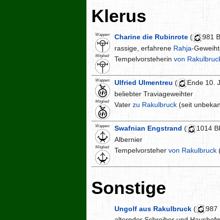
Klerus
Wappen:
Charine die Rubinrote
(
981 
rassige, erfahrene
Rahja
-Geweiht
Mitglied:
Tempelvorsteherin
von Rakulbruc
Wappen:
Ulfried Ulmentreu
(
Ende 10. 
beliebter Traviageweihter
Mitglied:
Vater
zu Rakulbruck
(seit unbekan
Wappen:
Swafnian Engstrand
(
1014 B
Albernier
Mitglied:
Tempelvorsteher
von Rakulbruck
(
Sonstige
Ungolf aus Rakulbruck
(
987
alternder Schreiber und Haushofm