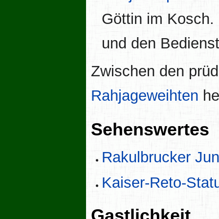
Göttin im Kosch.
und den Bedienst
Zwischen den prüd
Rahjageweihten
her
Sehenswertes
Rakulbrucker Ju
Kaiser-Reto-Stat
Gastlichkeit