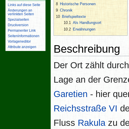
8
Historische Personen
Links auf diese Seite
9
Chronik
Änderungen an
verlinkten Seiten
10
Briefspieltexte
Spezialseiten
10.1
Als Handlungsort
Druckversion
10.2
Erwähnungen
Permanenter Link
Seiten­­informationen
Vorlageneditor
Beschreibung
Attribute anzeigen
Der Ort zählt durc
Lage an der Grenz
Garetien
- hier quer
Reichsstraße VI
de
Fluss
Rakula
zu d