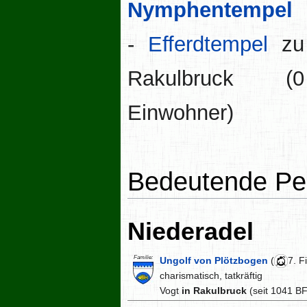
Nymphentempel
-
Efferdtempel
zu
Rakulbruck (0
Einwohner)
Bedeutende Pe
Niederadel
Familie:
Ungolf von Plötzbogen
(
7. F
charismatisch, tatkräftig
Vogt
in Rakulbruck
(seit 1041 BF