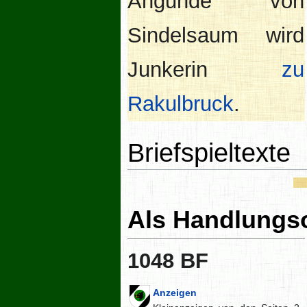
Angunde von
Sindelsaum wird
Junkerin
zu
Rakulbruck
.
Briefspieltexte
Als Handlungs
1048 BF
Anzeigen