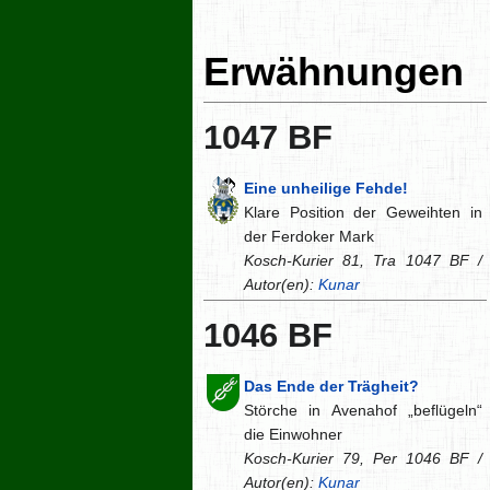
Erwähnungen
1047 BF
Eine unheilige Fehde!
Klare Position der Geweihten in
der Ferdoker Mark
Kosch-Kurier 81, Tra 1047 BF /
Autor(en):
Kunar
1046 BF
Das Ende der Trägheit?
Störche in Avenahof „beflügeln“
die Einwohner
Kosch-Kurier 79, Per 1046 BF /
Autor(en):
Kunar