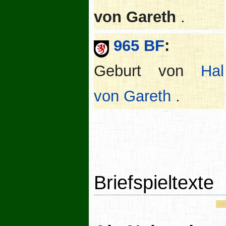
von Gareth
.
965 BF
:
Geburt von
Hal
von Gareth
.
Briefspieltexte