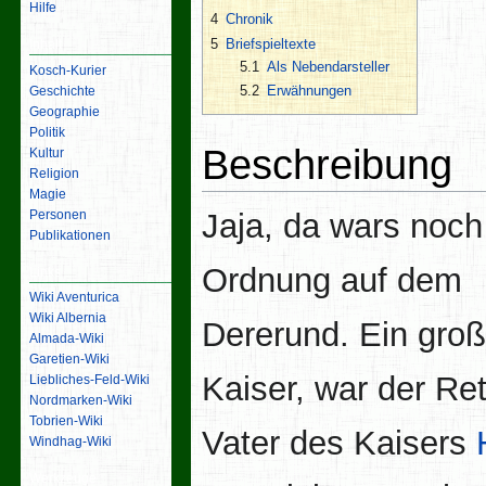
Hilfe
4
Chronik
5
Briefspieltexte
Inhalt
5.1
Als Nebendarsteller
Kosch-Kurier
5.2
Erwähnungen
Geschichte
Geographie
Politik
Beschreibung
Kultur
Religion
Magie
Personen
Jaja, da wars noch
Publikationen
Ordnung auf dem
Links
Wiki Aventurica
Wiki Albernia
Dererund. Ein groß
Almada-Wiki
Garetien-Wiki
Kaiser, war der Ret
Liebliches-Feld-Wiki
Nordmarken-Wiki
Tobrien-Wiki
Vater des Kaisers
Windhag-Wiki
Werkzeuge