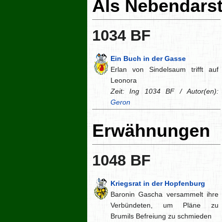
Als Nebendarst
1034 BF
Ein Buch in der Gasse
Erlan von Sindelsaum trifft auf
Leonora
Zeit: Ing 1034 BF / Autor(en):
Geron
Erwähnungen
1048 BF
Kriegsrat in der Hopfenburg
Baronin Gascha versammelt ihre
Verbündeten, um Pläne zu
Brumils Befreiung zu schmieden