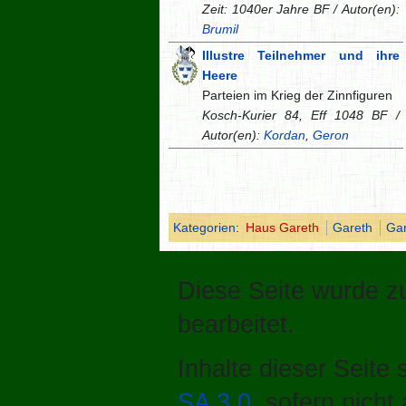
Zeit: 1040er Jahre BF / Autor(en):
Brumil
Illustre Teilnehmer und ihre
Heere
Parteien im Krieg der Zinnfiguren
Kosch-Kurier 84, Eff 1048 BF /
Autor(en):
Kordan
,
Geron
Kategorien
:
Haus Gareth
Gareth
Gar
Diese Seite wurde z
bearbeitet.
Inhalte dieser Seite
SA 3.0
, sofern nich