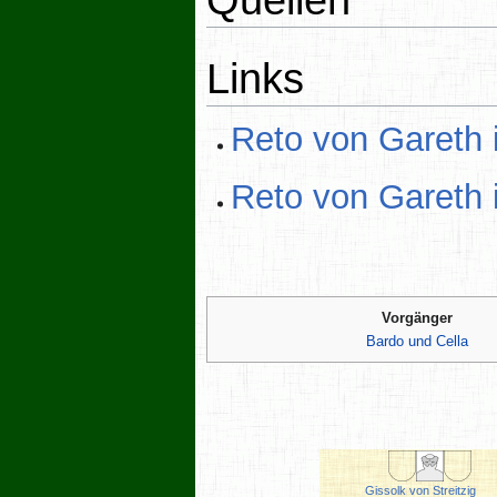
Links
Reto von Gareth 
Reto von Gareth 
Vorgänger
Bardo und Cella
Gissolk von Streitzig