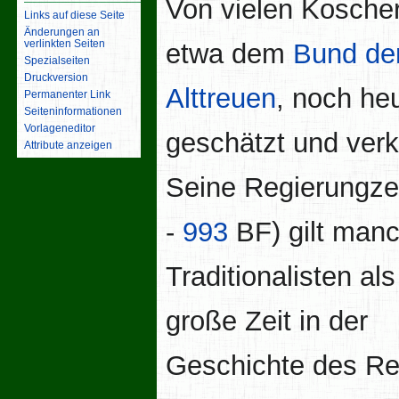
Von vielen Kosche
Links auf diese Seite
Änderungen an
verlinkten Seiten
etwa dem
Bund de
Spezialseiten
Druckversion
Alttreuen
, noch he
Permanenter Link
Seiten­­informationen
Vorlageneditor
geschätzt und verkl
Attribute anzeigen
Seine Regierungzei
-
993
BF) gilt man
Traditionalisten als
große Zeit in der
Geschichte des Re