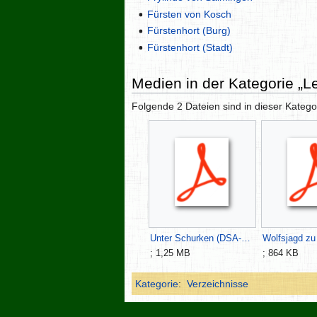
Fürsten von Kosch
Fürstenhort (Burg)
Fürstenhort (Stadt)
Medien in der Kategorie „L
Folgende 2 Dateien sind in dieser Katego
Unter Schurken (DSA-Kosch-Nordmarken).pdf
; 1,25 MB
; 864 KB
Kategorie
:
Verzeichnisse