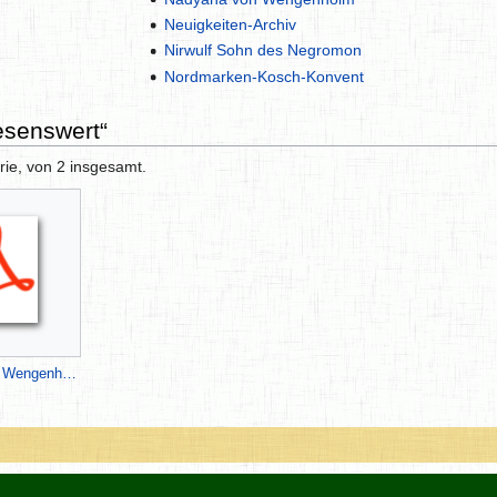
Neuigkeiten-Archiv
Nirwulf Sohn des Negromon
Nordmarken-Kosch-Konvent
esenswert“
rie, von 2 insgesamt.
Wolfsjagd zu Wengenholm (Kosch) von Rohlinger et. al..pdf