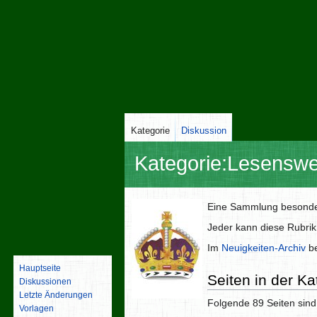
Kategorie
Diskussion
Kategorie
:
Lesenswe
Zur
Zur
Eine Sammlung besonders
Navigation
Suche
Jeder kann diese Rubrik
springen
springen
Im
Neuigkeiten-Archiv
be
Hauptseite
Seiten in der K
Diskussionen
Letzte Änderungen
Folgende 89 Seiten sind
Vorlagen