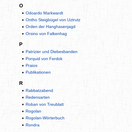
O
Odoardo Markwardt
Ontho Steigbügel von Uztrutz
Orden der Hanghasenjagd
Orsino von Falkenhag
P
Patrizier und Diebesbanden
Porquid von Ferdok
Praios
Publikationen
R
Rabbatzabend
Redensarten
Roban von Treublatt
Rogolan
Rogolan-Wörterbuch
Rondra