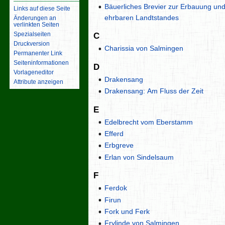
Bäuerliches Brevier zur Erbauung und
Links auf diese Seite
ehrbaren Landtstandes
Änderungen an
verlinkten Seiten
Spezialseiten
C
Druckversion
Charissia von Salmingen
Permanenter Link
Seiten­­informationen
D
Vorlageneditor
Drakensang
Attribute anzeigen
Drakensang: Am Fluss der Zeit
E
Edelbrecht vom Eberstamm
Efferd
Erbgreve
Erlan von Sindelsaum
F
Ferdok
Firun
Fork und Ferk
Frylinde von Salmingen