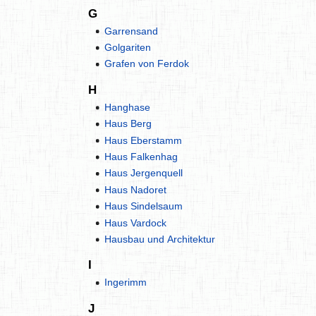
G
Garrensand
Golgariten
Grafen von Ferdok
H
Hanghase
Haus Berg
Haus Eberstamm
Haus Falkenhag
Haus Jergenquell
Haus Nadoret
Haus Sindelsaum
Haus Vardock
Hausbau und Architektur
I
Ingerimm
J