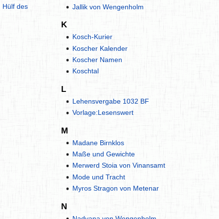
 Hülf des
Jallik von Wengenholm
K
Kosch-Kurier
Koscher Kalender
Koscher Namen
Koschtal
L
Lehensvergabe 1032 BF
Vorlage:Lesenswert
M
Madane Birnklos
Maße und Gewichte
Merwerd Stoia von Vinansamt
Mode und Tracht
Myros Stragon von Metenar
N
Nadyana von Wengenholm