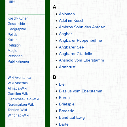
Hilfe
A
Inhalt
Ablomon
Kosch-Kurier
Adel im Kosch
Geschichte
Ambros Sohn des Aragax
Geographie
Angbar
Politik
Kultur
Angbarer Puppenbühne
Religion
Angbarer See
Magie
Angbarer Zitadelle
Personen
Anshold vom Eberstamm
Publikationen
Armbrust
Links
B
Wiki Aventurica
Wiki Albernia
Bier
Almada-Wiki
Blasius vom Eberstamm
Garetien-Wiki
Boron
Liebliches-Feld-Wiki
Briefspiel
Nordmarken-Wiki
Tobrien-Wiki
Broderic
Windhag-Wiki
Bund auf Ewig
Bärte
Werkzeuge