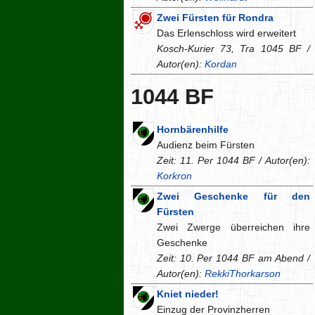
Zwei Fürsten für Rondra
Das Erlenschloss wird erweitert
Kosch-Kurier 73, Tra 1045 BF /
Autor(en):
Kordan
1044 BF
Hornbärenhilfe
Audienz beim Fürsten
Zeit: 11. Per 1044 BF / Autor(en):
Korkron
Zwei Geschenke für den
Fürsten
Zwei Zwerge überreichen ihre
Geschenke
Zeit: 10. Per 1044 BF am Abend /
Autor(en):
RekkiThorkarson
Kniet nieder!
Einzug der Provinzherren