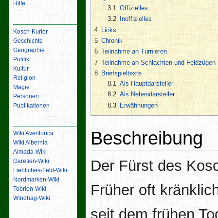
Hilfe
3.1
Offizielles
3.2
Inoffizielles
Inhalt
4
Links
Kosch-Kurier
5
Chronik
Geschichte
Geographie
6
Teilnahme an Turnieren
Politik
7
Teilnahme an Schlachten und Feldzügen
Kultur
8
Briefspieltexte
Religion
8.1
Als Hauptdarsteller
Magie
8.2
Als Nebendarsteller
Personen
8.3
Erwähnungen
Publikationen
Links
Beschreibung
Wiki Aventurica
Wiki Albernia
Almada-Wiki
Der Fürst des Kos
Garetien-Wiki
Liebliches-Feld-Wiki
Nordmarken-Wiki
Früher oft kränklic
Tobrien-Wiki
Windhag-Wiki
seit dem frühen To
Werkzeuge