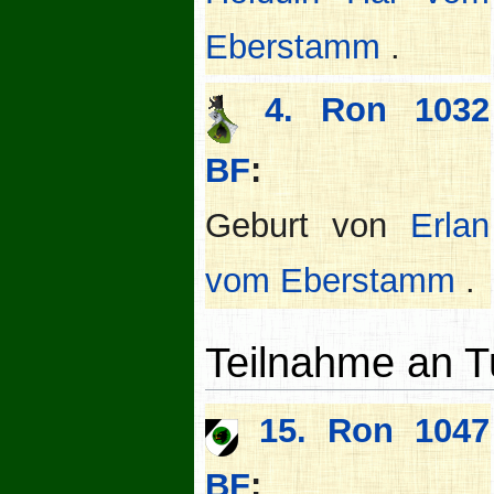
Eberstamm
.
4. Ron 1032
BF
:
Geburt von
Erlan
vom Eberstamm
.
Teilnahme an T
15. Ron 1047
BF
: