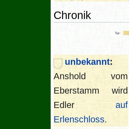
Chronik
Typ:
unbekannt
:
Anshold vom
Eberstamm wird
Edler
auf
Erlenschloss
.