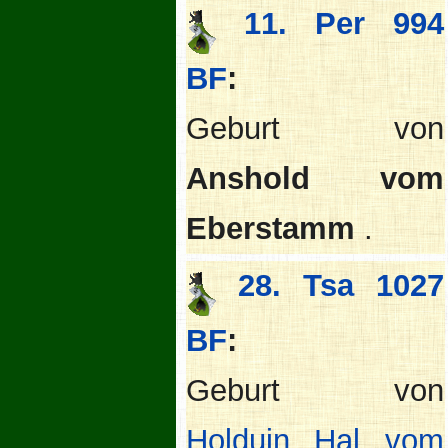
11. Per 994
BF
:
Geburt von
Anshold vom
Eberstamm
.
28. Tsa 1027
BF
:
Geburt von
Holduin Hal vom