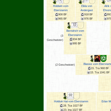
Holdwin vom
Elida von
Alrik
Eberstamm
Andergast
Ehrens
908 BF
918 BF
89
965 BF
976 BF
97
Berndrich vom
Eberstamm
(3
934 BF
Geschwister)
995 BF
Blasius vom Ebersta
(2 Geschwister)
15. Tra 968 BF
15. Tra 1041 BF
Holduin Hal vom Eberstamm
Erlan 
28. Tsa 1027 BF
23. Ing 1027 BF