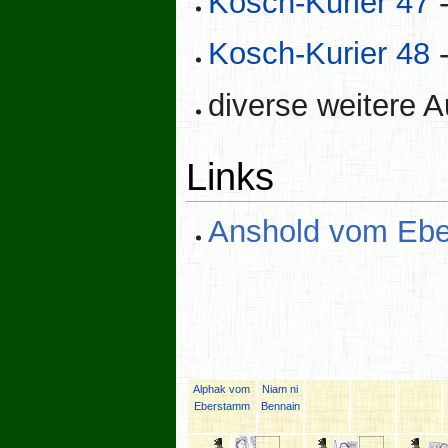
Kosch-Kurier 47
-
Kosch-Kurier 48
-
diverse weitere 
Links
Anshold vom Ebe
Alphak vom
Niam ni
Eberstamm
Bennain