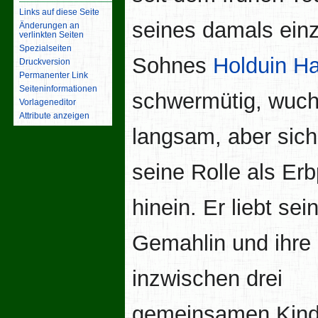
Links auf diese Seite
seines damals ein
Änderungen an
verlinkten Seiten
Spezialseiten
Sohnes
Holduin Ha
Druckversion
Permanenter Link
Seiten­­informationen
schwermütig, wuch
Vorlageneditor
Attribute anzeigen
langsam, aber sich
seine Rolle als Erb
hinein. Er liebt sei
Gemahlin und ihre
inzwischen drei
gemeinsamen Kind