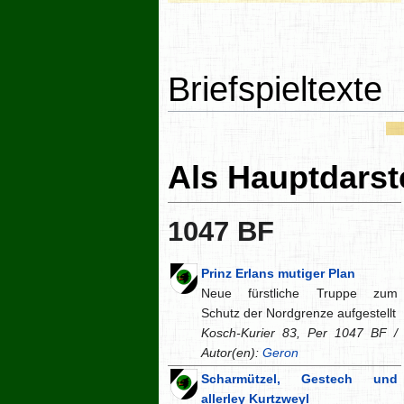
Briefspieltexte
Als Hauptdarste
1047 BF
Prinz Erlans mutiger Plan
Neue fürstliche Truppe zum
Schutz der Nordgrenze aufgestellt
Kosch-Kurier 83, Per 1047 BF /
Autor(en):
Geron
Scharmützel, Gestech und
allerley Kurtzweyl