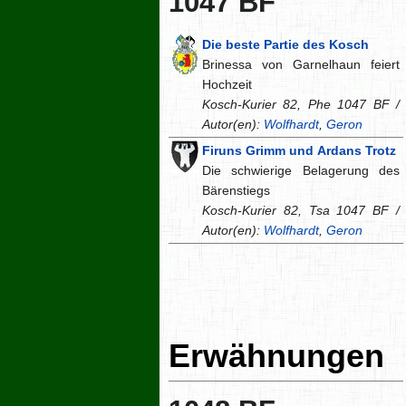
1047 BF
Die beste Partie des Kosch
Brinessa von Garnelhaun feiert
Hochzeit
Kosch-Kurier 82, Phe 1047 BF /
Autor(en):
Wolfhardt
,
Geron
Firuns Grimm und Ardans Trotz
Die schwierige Belagerung des
Bärenstiegs
Kosch-Kurier 82, Tsa 1047 BF /
Autor(en):
Wolfhardt
,
Geron
Erwähnungen