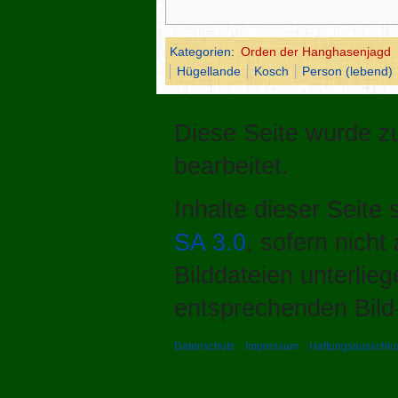
Kategorien
:
Orden der Hanghasenjagd
Hügellande
Kosch
Person (lebend)
Diese Seite wurde zu
bearbeitet.
Inhalte dieser Seite
SA 3.0
, sofern nich
Bilddateien unterlie
entsprechenden Bild-
Datenschutz
Impressum
Haftungsausschlu