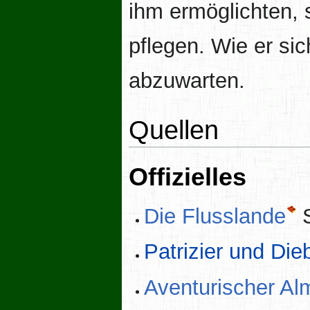
ihm ermöglichten, 
pflegen. Wie er sic
abzuwarten.
Quellen
Offizielles
Die Flusslande
S
Patrizier und Di
Aventurischer A