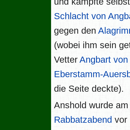
und kämpfte selbst
Schlacht von Angb
gegen den
Alagri
(wobei ihm sein ge
Vetter
Angbart von
Eberstamm-Auersb
die Seite deckte).
Anshold wurde am
Rabbatzabend
vor 