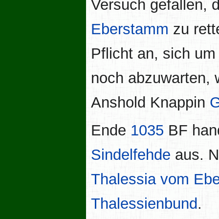
Versuch gefallen,
Eberstamm
zu rett
Pflicht an, sich u
noch abzuwarten, w
Anshold Knappin
G
Ende
1035
BF hand
Sindelfehde
aus. N
Thalessia vom Eb
Thalessienbund
.