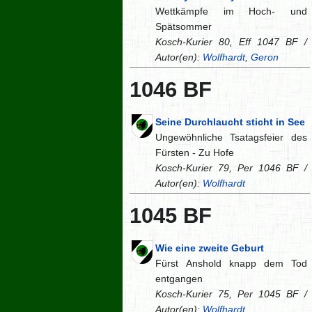
Wettkämpfe im Hoch- und
Spätsommer
Kosch-Kurier 80, Eff 1047 BF /
Autor(en):
Wolfhardt
,
Geron
1046 BF
Seine Durchlaucht sticht in See
Ungewöhnliche Tsatagsfeier des
Fürsten - Zu Hofe
Kosch-Kurier 79, Per 1046 BF /
Autor(en):
Wolfhardt
1045 BF
Wie eine zweite Geburt
Fürst Anshold knapp dem Tod
entgangen
Kosch-Kurier 75, Per 1045 BF /
Autor(en):
Wolfhardt