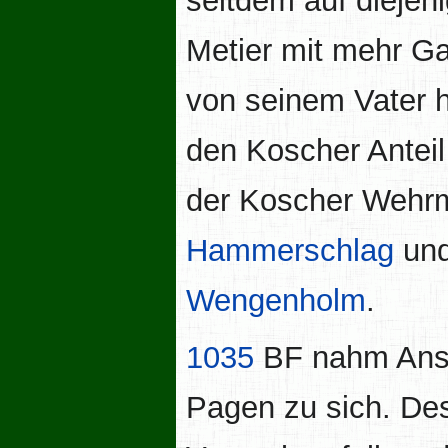
seitdem auf diejen
Metier mit mehr Ga
von seinem Vater h
den Koscher Antei
der Koscher Wehr
Hammerschlag
und
Wengenholm
.
1035
BF nahm Ans
Pagen zu sich. D