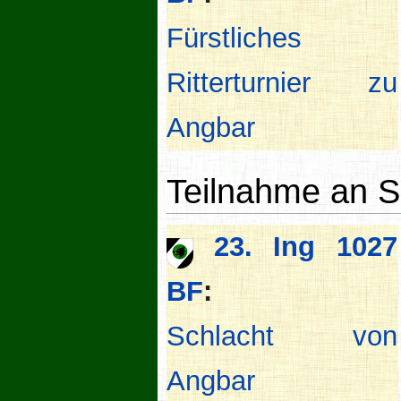
Fürstliches
Ritterturnier zu
Angbar
Teilnahme an S
23. Ing 1027
BF
:
Schlacht von
Angbar