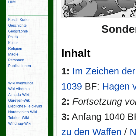
Hilfe
Inhalt
Kosch-Kurier
Sonde
Geschichte
Geographie
Politik
Kultur
Religion
Inhalt
Magie
Personen
Publikationen
1:
Im Zeichen der
Links
1039
BF:
Hagen v
Wiki Aventurica
Wiki Albernia
Almada-Wiki
2:
Fortsetzung vo
Garetien-Wiki
Liebliches-Feld-Wiki
Nordmarken-Wiki
3:
Anfang 1040 B
Tobrien-Wiki
Windhag-Wiki
zu den Waffen
/
N
Werkzeuge