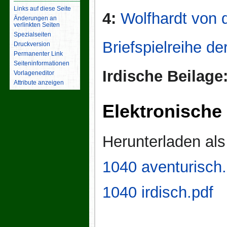
Links auf diese Seite
4:
Wolfhardt von 
Änderungen an
verlinkten Seiten
Spezialseiten
Briefspielreihe d
Druckversion
Permanenter Link
Seiten­­informationen
Irdische Beilage
Vorlageneditor
Attribute anzeigen
Elektronische
Herunterladen al
1040 aventurisch.
1040 irdisch.pdf