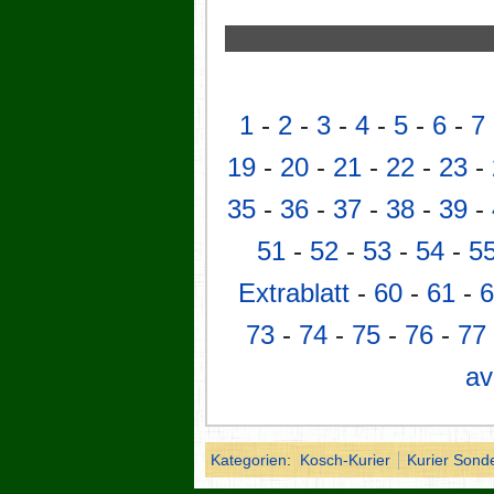
1
-
2
-
3
-
4
-
5
-
6
-
7
19
-
20
-
21
-
22
-
23
-
35
-
36
-
37
-
38
-
39
-
51
-
52
-
53
-
54
-
5
Extrablatt
-
60
-
61
-
6
73
-
74
-
75
-
76
-
77
av
Kategorien
:
Kosch-Kurier
Kurier Sond