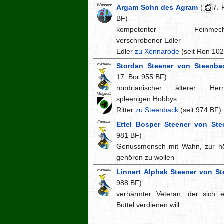
Wappen:
Argam Sohn des Agram
(
7. 
BF)
kompetenter Feinmechan
verschrobener Edler
Edler
zu Xennarode
(seit Ron 10
Familie:
Stordan Steener von Steenba
17. Bor 955 BF)
rondrianischer älterer He
Mitglied:
spleenigen Hobbys
Ritter
zu Steenback
(seit 974 BF)
Familie:
Ettel Bosper Steener von St
981 BF)
Genussmensch mit Wahn, zur hö
gehören zu wollen
Familie:
Linnert Alphak Steener von S
988 BF)
verhärmter Veteran, der sich 
Büttel verdienen will