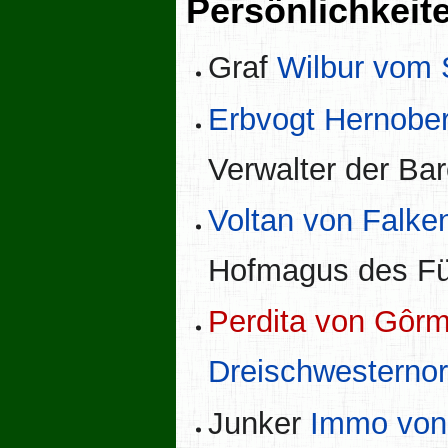
Persönlichkeit
Graf
Wilbur vom
Erbvogt
Hernober
Verwalter der Ba
Voltan von Falke
Hofmagus des Fü
Perdita von Gôrm
Dreischwesterno
Junker
Immo von