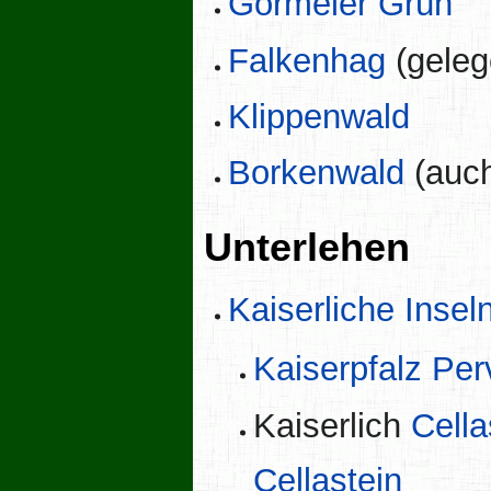
Gormeler Grün
Falkenhag
(geleg
Klippenwald
Borkenwald
(auc
Unterlehen
Kaiserliche Insel
Kaiserpfalz Per
Kaiserlich
Cella
Cellastein