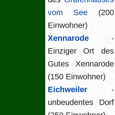
vom See
(200
Einwohner)
Xennarode
-
Einziger Ort des
Gutes Xennarode
(150 Einwohner)
Eichweiler
-
unbeudentes Dorf