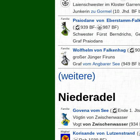
Laienschwester im Kloster Garre
Junkerin
zu Gormel
(10. Jhd. BF 
Familie:
Praiodane von Eberstamm-Fal
(
939 BF-
987 BF)
Schwester Fürst Berndrichs, G
Graf Praiodans
Familie:
Wolfhelm von Falkenhag
(
90
großer Jünger Firuns
Graf
vom Angbarer See
(949 BF b
(weitere)
Niederadel
Familie:
Govena vom See
(
Ende 1. Jts
Vögtin von Zwischenwasser
Vogt
von Zwischenwasser
(934 
Mitglied:
Korisande von Lutzenstrand
(