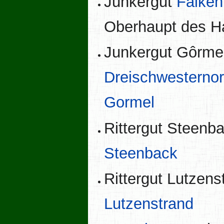
Junkergut
Falke
Oberhaupt des H
Junkergut Gôrmel
Dreischwesterno
Gormel
Rittergut Steenba
Steenback
Rittergut Lutzens
Lutzenstrand