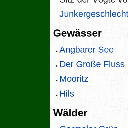
Junkergeschlech
Gewässer
Angbarer See
Der Große Fluss
Mooritz
Hils
Wälder