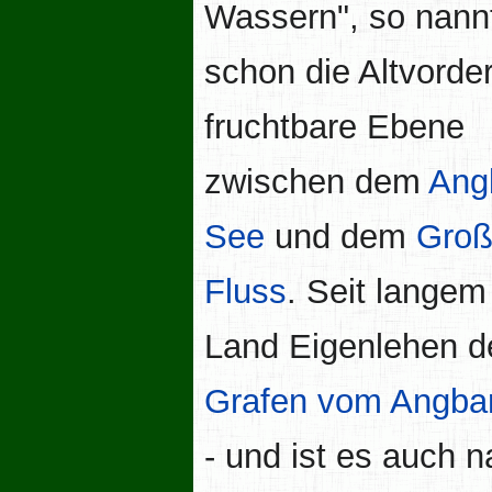
Wassern", so nann
schon die Altvorde
fruchtbare Ebene
zwischen dem
Ang
See
und dem
Gro
Fluss
. Seit langem
Land Eigenlehen d
Grafen vom Angba
- und ist es auch n