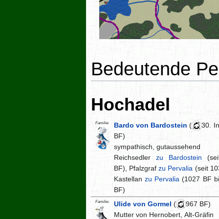
Bedeutende Pe
Hochadel
Familie:
Bardo von Bardostein
(
30. I
BF)
sympathisch, gutaussehend
Reichsedler
zu Bardostein
(sei
BF), Pfalzgraf
zu Pervalia
(seit 10
Kastellan
zu Pervalia
(1027 BF b
BF)
Familie:
Ulide von Gormel
(
967 BF)
Mutter von Hernobert, Alt-Gräfin