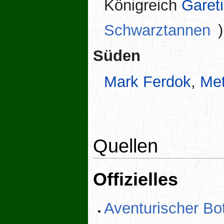
Königreich
Garet
Schwarztannen
)
Süden
Mark Ferdok
,
Me
Quellen
Offizielles
Aventurischer Bo