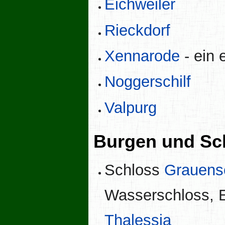
Eichweiler
Rieckdorf
Xennarode
- ein 
Noggerschilf
Valpurg
Burgen und Sc
Schloss
Grauens
Wasserschloss, E
Thalessia