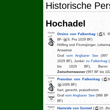
Historische Pe
Hochadel
Familie:
Orsino von Falkenhag
(
5. 
BF-
5. Pra 1029 BF)
Höfling und Firunsjünger, Lebem
Answinist
Graf
vom Angbarer See
(997 
1029 BF), Junker
zu Falkenhag
(
bis 1029 BF), Bar
Zwischenwasser
(997 BF bis 10
Familie:
Praiodan von Falkenhag
(
9
1005 BF)
hart, gerecht, praiosfromm
Mitglied:
Graf
vom Angbarer See
(986 BF 
BF)
Mitglied:
Hamvide von Gormel
(
10. Jh