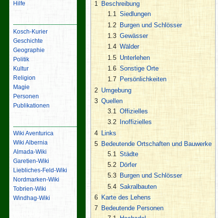
Hilfe
1
Beschreibung
1.1
Siedlungen
Inhalt
1.2
Burgen und Schlösser
Kosch-Kurier
1.3
Gewässer
Geschichte
1.4
Wälder
Geographie
1.5
Unterlehen
Politik
1.6
Sonstige Orte
Kultur
Religion
1.7
Persönlichkeiten
Magie
2
Umgebung
Personen
3
Quellen
Publikationen
3.1
Offizielles
3.2
Inoffizielles
Links
4
Links
Wiki Aventurica
Wiki Albernia
5
Bedeutende Ortschaften und Bauwerke
Almada-Wiki
5.1
Städte
Garetien-Wiki
5.2
Dörfer
Liebliches-Feld-Wiki
5.3
Burgen und Schlösser
Nordmarken-Wiki
5.4
Sakralbauten
Tobrien-Wiki
6
Karte des Lehens
Windhag-Wiki
7
Bedeutende Personen
Werkzeuge