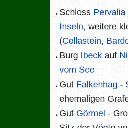
Schloss
Pervalia
Inseln
, weitere k
(
Cellastein
,
Bardo
Burg
Ibeck
auf
N
vom See
Gut
Falkenhag
- 
ehemaligen Gra
Gut
Gôrmel
- Gro
Sitz der Vögte v