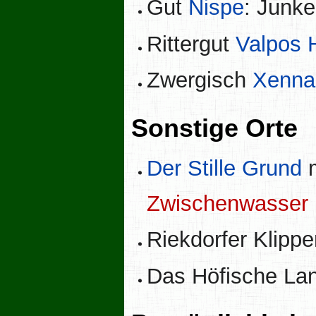
Gut
Nispe
: Junk
Rittergut
Valpos 
Zwergisch
Xenna
Sonstige Orte
Der Stille Grund
m
Zwischenwasser
Riekdorfer Klipp
Das Höfische La