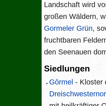
Landschaft wird vo
großen Wäldern, w
Gormeler Grün
, so
fruchtbaren Felder
den Seenauen domi
Siedlungen
Gôrmel
- Kloster
Dreischwesterno
mit heilkräftiger 