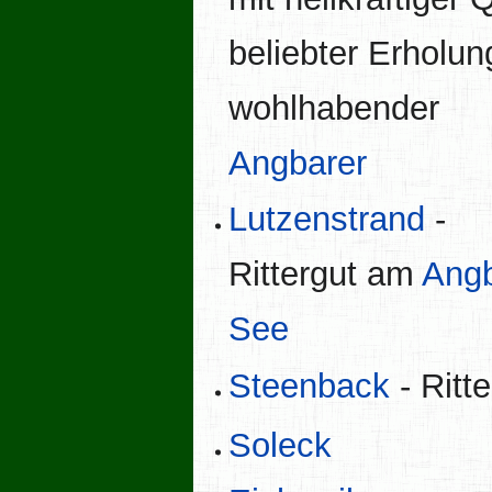
beliebter Erholun
wohlhabender
Angbarer
Lutzenstrand
-
Rittergut am
Angb
See
Steenback
- Ritt
Soleck