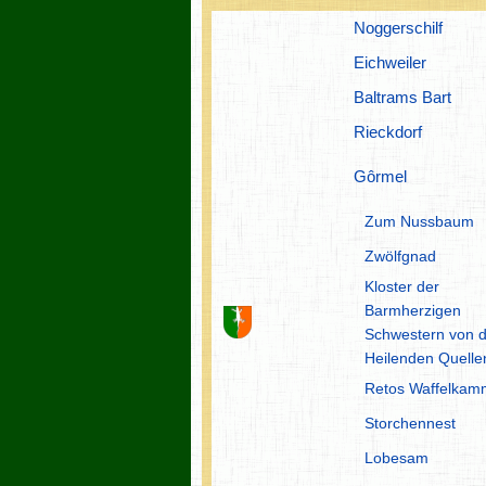
Noggerschilf
Eichweiler
Baltrams Bart
Rieckdorf
Gôrmel
Zum Nussbaum
Zwölfgnad
Kloster der
Barmherzigen
Schwestern von 
Heilenden Quelle
Retos Waffelkam
Storchennest
Lobesam