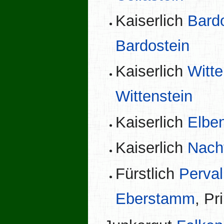
Kaiserlich
Bard
Bardostein
Kaiserlich
Witte
Wittenstein
Kaiserlich
Elben
Kaiserlich
Nach
Fürstlich
Perval
Eberstamm
, Pr