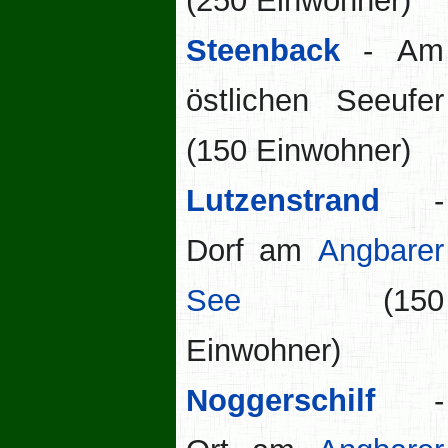
(250 Einwohner)
Steenback
- Am
östlichen Seeufer
(150 Einwohner)
Lutzenstrand
-
Dorf am
Angbarer
See
(150
Einwohner)
Noggerschilf
-