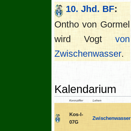
10. Jhd. BF
:
Ontho von Gormel
wird Vogt
von
Zwischenwasser
.
Kalendarium
Kennziffer
Lehen
Kos-I-
Zwischenwasser
07G