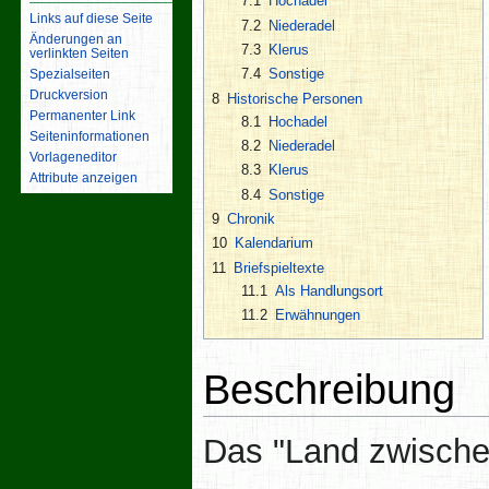
7.1
Hochadel
Links auf diese Seite
7.2
Niederadel
Änderungen an
7.3
Klerus
verlinkten Seiten
7.4
Sonstige
Spezialseiten
Druckversion
8
Historische Personen
Permanenter Link
8.1
Hochadel
Seiten­­informationen
8.2
Niederadel
Vorlageneditor
8.3
Klerus
Attribute anzeigen
8.4
Sonstige
9
Chronik
10
Kalendarium
11
Briefspieltexte
11.1
Als Handlungsort
11.2
Erwähnungen
Beschreibung
Das "Land zwisch