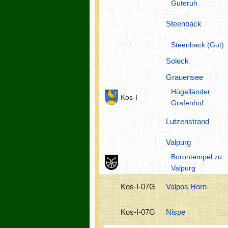
Guteruh
Steenback
Steenback (Gut)
Soleck
Grauensee
Hügelländer
Kos-I
Grafenhof
Lutzenstrand
Valpurg
Borontempel zu
Valpurg
Kos-I-07G
Valpos Horn
Kos-I-07G
Nispe