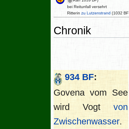
Rah 1039 BF)
bei Reitunfall versehrt
Ritterin
zu Lutzenstrand
(1032 BF 
Chronik
934 BF
:
Govena vom See
wird Vogt
von
Zwischenwasser
.