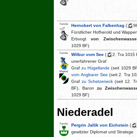
Familie:
Hernobert von Falkenhag
(
9
Fürstlicher Hofherold und Wappe
Erbvogt
von Zwischenwasse
1029 BF)
Familie:
Wilbur vom See
(
2. Tra 1015 
unerfahrener Graf
Graf
zu Hügellande
(seit 1029 BF
Mitglied:
vom Angbarer See
(seit 2. Tra 1
Graf
zu Schetzeneck
(seit 12. T
BF), Baron
zu Zwischenwass
1029 BF)
Niederadel
Familie:
Pergrin Jallik von Eichstein
(
gewitzter Diplomat und Stratege