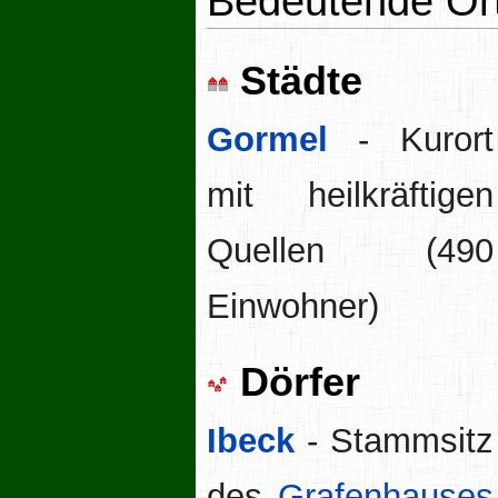
Bedeutende Or
Städte
Gormel
- Kurort
mit heilkräftigen
Quellen (490
Einwohner)
Dörfer
Ibeck
- Stammsitz
des
Grafenhauses