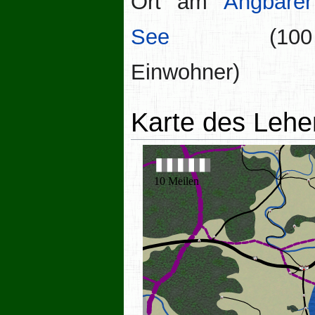
Ort am
Angbarer
See
(100
Einwohner)
Karte des Lehe