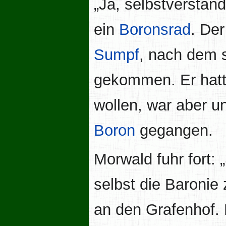
„Ja, selbstverständ
ein
Boronsrad
. De
Sumpf
, nach dem 
gekommen. Er hat
wollen, war aber u
Boron
gegangen.
Morwald fuhr fort:
selbst die Baronie
an den Grafenhof.