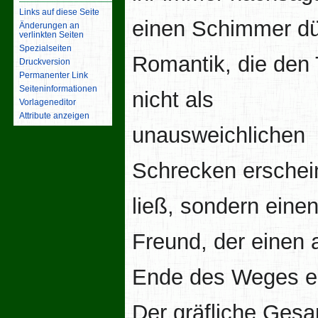
Links auf diese Seite
einen Schimmer dü
Änderungen an
verlinkten Seiten
Spezialseiten
Romantik, die den
Druckversion
Permanenter Link
Seiten­­informationen
nicht als
Vorlageneditor
Attribute anzeigen
unausweichlichen
Schrecken erschei
ließ, sondern einen 
Freund, der einen
Ende des Weges er
Der gräfliche Gesa