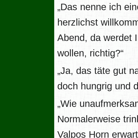
„Das nenne ich ei
herzlichst willkom
Abend, da werdet I
wollen, richtig?“
„Ja, das täte gut 
doch hungrig und d
„Wie unaufmerksam
Normalerweise trin
Valpos Horn erwar