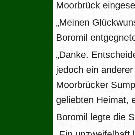
Moorbrück eingeset
„Meinen Glückwunsc
Boromil entgegnet
„Danke. Entscheide
jedoch ein andere
Moorbrücker Sumpf
geliebten Heimat, e
Boromil legte die St
„Ein unzweifelhaft 