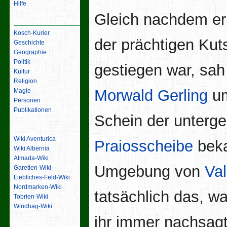
Hilfe
Gleich nachdem er
Inhalt
Kosch-Kurier
der prächtigen Kut
Geschichte
Geographie
Politik
gestiegen war, sah
Kultur
Religion
Morwald Gerling
um
Magie
Personen
Publikationen
Schein der unterg
Links
Wiki Aventurica
Praiosscheibe
bek
Wiki Albernia
Almada-Wiki
Umgebung von
Va
Garetien-Wiki
Liebliches-Feld-Wiki
Nordmarken-Wiki
tatsächlich das, w
Tobrien-Wiki
Windhag-Wiki
ihr immer nachsagt
Werkzeuge