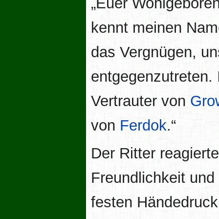
„Euer Wohlgeboren, 
kennt meinen Namen
das Vergnügen, un
entgegenzutreten. 
Vertrauter von
Gro
von
Ferdok
.“
Der Ritter reagier
Freundlichkeit un
festen Händedruck