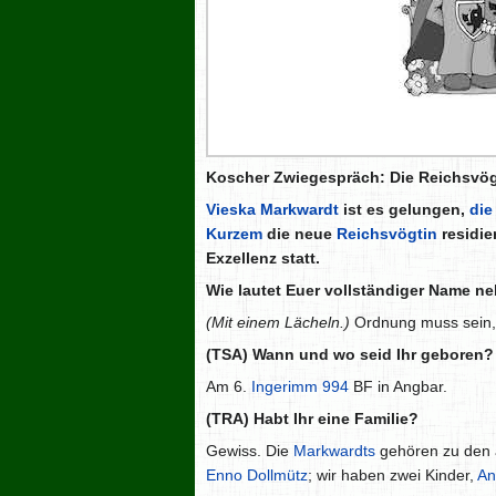
Koscher Zwiegespräch: Die Reichsvög
Vieska Markwardt
ist es gelungen,
die
Kurzem
die neue
Reichsvögtin
residie
Exzellenz statt.
Wie lautet Euer vollständiger Name ne
(Mit einem Lächeln.)
Ordnung muss sein, 
(TSA) Wann und wo seid Ihr geboren?
Am 6.
Ingerimm
994
BF in Angbar.
(TRA) Habt Ihr eine Familie?
Gewiss. Die
Markwardts
gehören zu den äl
Enno Dollmütz
; wir haben zwei Kinder,
An