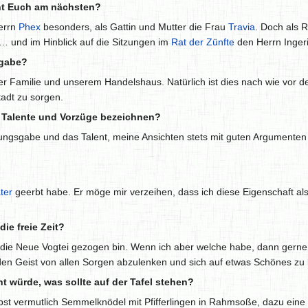
eht Euch am nächsten?
Herrn
Phex
besonders, als Gattin und Mutter die Frau
Travia
. Doch als 
 und im Hinblick auf die Sitzungen im
Rat der Zünfte
den Herrn Inger
fgabe?
er Familie und unserem Handelshaus. Natürlich ist dies nach wie vor de
adt zu sorgen.
n Talente und Vorzüge bezeichnen?
ssungsgabe und das Talent, meine Ansichten stets mit guten Argumente
ter
geerbt habe. Er möge mir verzeihen, dass ich diese Eigenschaft als
ie freie Zeit?
in die Neue Vogtei gezogen bin. Wenn ich aber welche habe, dann gerne 
, den Geist von allen Sorgen abzulenken und sich auf etwas Schönes zu
 würde, was sollte auf der Tafel stehen?
st vermutlich Semmelknödel mit Pfifferlingen in Rahmsoße, dazu eine s