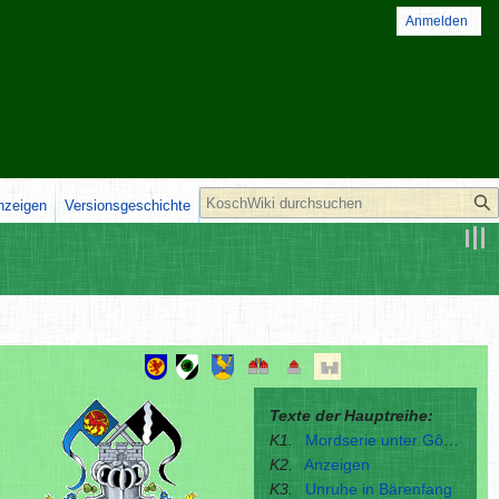
Anmelden
Suche
anzeigen
Versionsgeschichte
Texte der Hauptreihe:
K1.
Mordserie unter Gôrmeler Kurgästen
K2.
Anzeigen
K3.
Unruhe in Bärenfang