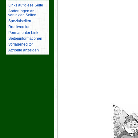
Links auf diese Seite
Änderungen an
verlinkten Seiten
Spezialseiten
Druckversion
Permanenter Link
Seiten­­informationen
Vorlageneditor
Attribute anzeigen