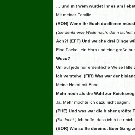
… und mit wem würdet Ihr es am lieb
Mit meiner Familie.
(RON) Wenn Ihr Euch duellieren müsst
(Sie denkt eine Weile nach, dann lächelt 
Ach?! (EFF) Und welche drei Dinge wü
Eine Fackel, ein Horn und eine große bu
Wozu?
Um auf jede nur erdenkliche Weise Hilfe z
Ich verstehe. (FIR) Was war der bisla
Meine Heirat mit Enno.
Mehr noch als die Wahl zur Reichsvög
Ja. Mehr möchte ich dazu nicht sagen.
(PHE) Und was war die bisher größte T
(Sie lacht.)
Ich hoffe, dass ich h i e r ni
(BOR) Wie sollte dereinst Euer Gang