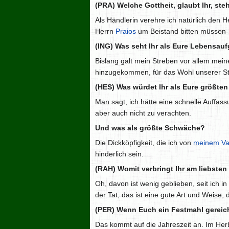
(PRA) Welche Gottheit, glaubt Ihr, st
Als Händlerin verehre ich natürlich den 
Herrn
Praios
um Beistand bitten müssen …
(ING) Was seht Ihr als Eure Lebensau
Bislang galt mein Streben vor allem mein
hinzugekommen, für das Wohl unserer St
(HES) Was würdet Ihr als Eure größte
Man sagt, ich hätte eine schnelle Auffa
aber auch nicht zu verachten.
Und was als größte Schwäche?
Die Dickköpfigkeit, die ich von
meinem Va
hinderlich sein.
(RAH) Womit verbringt Ihr am liebsten d
Oh, davon ist wenig geblieben, seit ich 
der Tat, das ist eine gute Art und Weise
(PER) Wenn Euch ein Festmahl gereicht
Das kommt auf die Jahreszeit an. Im Herb