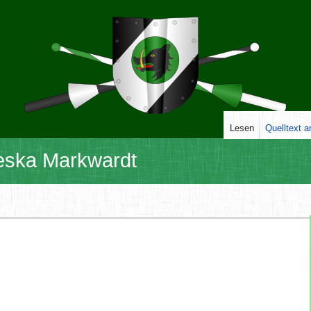
Lesen
Quelltext 
ieska Markwardt