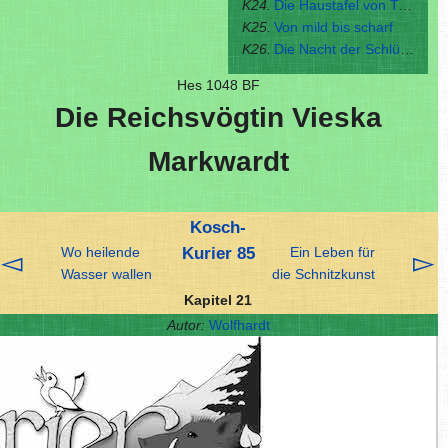
K24.
Die Haustafel von Trallik
K25.
Von mild bis scharf
K26.
Die Nacht der Schlüssel
Hes 1048 BF
Die Reichsvögtin Vieska
Markwardt
Kosch-
Wo heilende
Kurier 85
Ein Leben für
◅
▻
Wasser wallen
die Schnitzkunst
Kapitel 21
Autor:
Wolfhardt