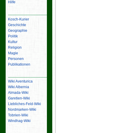
Hilfe
Inhalt
Kosch-Kurier
Geschichte
Geographie
Politik
Kultur
Religion
Magie
Personen
Publikationen
Links
Wiki Aventurica
Wiki Albernia
Almada-Wiki
Garetien-Wiki
Liebliches-Feld-Wiki
Nordmarken-Wiki
Tobrien-Wiki
Windhag-Wiki
Werkzeuge