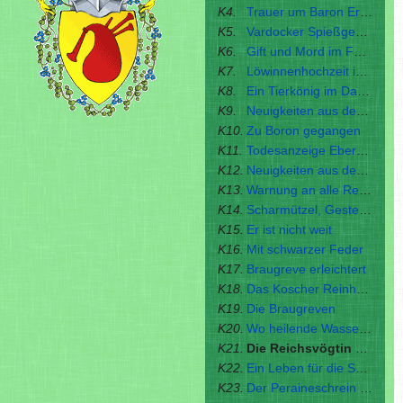
K4.
Trauer um Baron Erzbart von Drabenburg
K5.
Vardocker Spießgesellen zerschlagen?
K6.
Gift und Mord im Ferdoker Land!
K7.
Löwinnenhochzeit in Ferdok
K8.
Ein Tierkönig im Dachsbau?
K9.
Neuigkeiten aus der Hauptstadt
K10.
Zu Boron gegangen
K11.
Todesanzeige Eberhalm Markwardt
K12.
Neuigkeiten aus den Grafschaften
K13.
Warnung an alle Reisenden!
K14.
Scharmützel, Gestech und allerley Kurtzweyl
K15.
Er ist nicht weit
K16.
Mit schwarzer Feder
K17.
Braugreve erleichtert
K18.
Das Koscher Reinheitsgebot
K19.
Die Braugreven
K20.
Wo heilende Wasser wallen
K21.
Die Reichsvögtin Vieska Markwardt
K22.
Ein Leben für die Schnitzkunst
K23.
Der Peraineschrein von Auersbrück