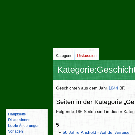
Kategorie
Diskussion
Kategorie
:
Geschich
Zur
Zur
Geschichten aus dem Jahr
1044
BF.
Navigation
Suche
Seiten in der Kategorie „G
springen
springen
Folgende 186 Seiten sind in dieser Kateg
Hauptseite
Diskussionen
5
Letzte Änderungen
Vorlagen
50 Jahre Anshold - Auf der Anreise