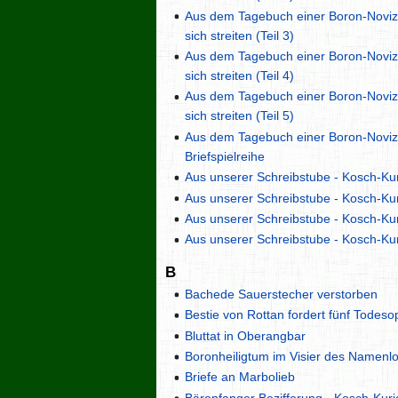
Aus dem Tagebuch einer Boron-Noviz
sich streiten (Teil 3)
Aus dem Tagebuch einer Boron-Noviz
sich streiten (Teil 4)
Aus dem Tagebuch einer Boron-Noviz
sich streiten (Teil 5)
Aus dem Tagebuch einer Boron-Novi
Briefspielreihe
Aus unserer Schreibstube - Kosch-Kur
Aus unserer Schreibstube - Kosch-Kur
Aus unserer Schreibstube - Kosch-Kur
Aus unserer Schreibstube - Kosch-Kur
B
Bachede Sauerstecher verstorben
Bestie von Rottan fordert fünf Todeso
Bluttat in Oberangbar
Boronheiligtum im Visier des Namenl
Briefe an Marbolieb
Bärenfanger Bezifferung - Kosch-Kuri