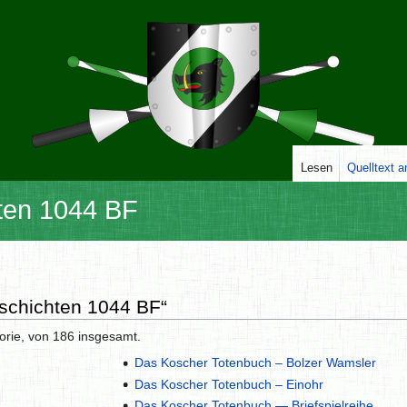
Lesen
Quelltext 
ten 1044 BF
eschichten 1044 BF“
orie, von 186 insgesamt.
Das Koscher Totenbuch – Bolzer Wamsler
Das Koscher Totenbuch – Einohr
Das Koscher Totenbuch — Briefspielreihe