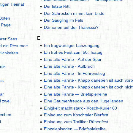
stigen Heimat
Der letzte Ritt
Der Schrecken nimmt kein Ende
 Boten
Der Säugling im Fels
n Page
Dämonen auf der Thalessia?
E
arer Sees
Ein fragwürdiger Lanzengang
nd ein Resumee
Ein frohes Fest zum 50. Tsatag
lichkeiten
Eine alte Fährte - Auf der Spur
Eine alte Fährte - Aufbruch
uin
Eine alte Fährte - In Föhrenstieg
Eine alte Fährte - Knapp daneben ist auch vorb
es
Eine alte Fährte - Knapp daneben ist doch nicht
bar
Eine alte Fährte — Briefspielreihe
d zwei
Eine Gaumenfreude aus den Hügellanden
Einigkeit macht stark - Kosch-Kurier 69
rechen
Einladung zum Koschtaler Bierfest
t
Einladung zum Tralliker Rübenfest
Einzelepisoden — Briefspielreihe