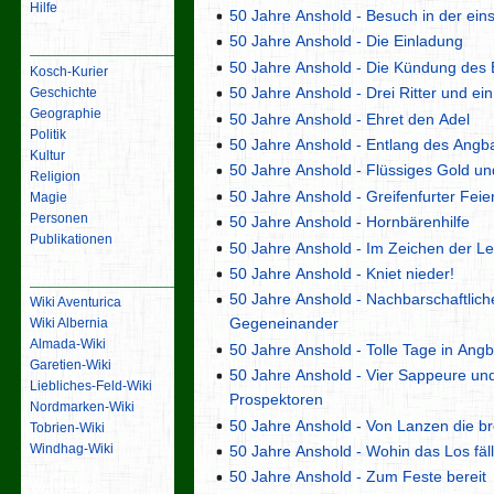
Hilfe
50 Jahre Anshold - Besuch in der ein
50 Jahre Anshold - Die Einladung
Inhalt
50 Jahre Anshold - Die Kündung des
Kosch-Kurier
50 Jahre Anshold - Drei Ritter und ei
Geschichte
Geographie
50 Jahre Anshold - Ehret den Adel
Politik
50 Jahre Anshold - Entlang des Angb
Kultur
50 Jahre Anshold - Flüssiges Gold u
Religion
50 Jahre Anshold - Greifenfurter Feier
Magie
Personen
50 Jahre Anshold - Hornbärenhilfe
Publikationen
50 Jahre Anshold - Im Zeichen der Le
50 Jahre Anshold - Kniet nieder!
Links
50 Jahre Anshold - Nachbarschaftlich
Wiki Aventurica
Gegeneinander
Wiki Albernia
Almada-Wiki
50 Jahre Anshold - Tolle Tage in Ang
Garetien-Wiki
50 Jahre Anshold - Vier Sappeure un
Liebliches-Feld-Wiki
Prospektoren
Nordmarken-Wiki
50 Jahre Anshold - Von Lanzen die b
Tobrien-Wiki
Windhag-Wiki
50 Jahre Anshold - Wohin das Los fäll
50 Jahre Anshold - Zum Feste bereit
Werkzeuge