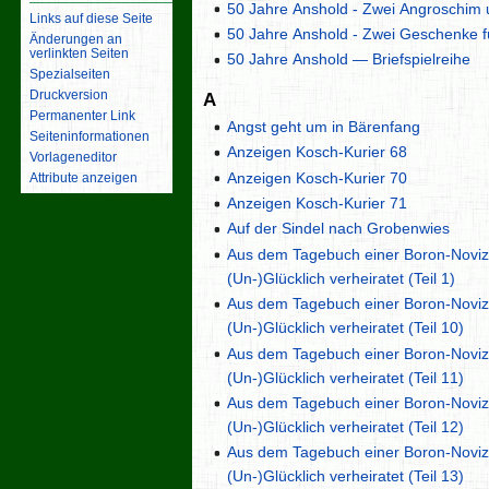
50 Jahre Anshold - Zwei Angroschim 
Links auf diese Seite
50 Jahre Anshold - Zwei Geschenke f
Änderungen an
verlinkten Seiten
50 Jahre Anshold — Briefspielreihe
Spezialseiten
Druckversion
A
Permanenter Link
Angst geht um in Bärenfang
Seiten­­informationen
Anzeigen Kosch-Kurier 68
Vorlageneditor
Anzeigen Kosch-Kurier 70
Attribute anzeigen
Anzeigen Kosch-Kurier 71
Auf der Sindel nach Grobenwies
Aus dem Tagebuch einer Boron-Novizi
(Un-)Glücklich verheiratet (Teil 1)
Aus dem Tagebuch einer Boron-Novizi
(Un-)Glücklich verheiratet (Teil 10)
Aus dem Tagebuch einer Boron-Novizi
(Un-)Glücklich verheiratet (Teil 11)
Aus dem Tagebuch einer Boron-Novizi
(Un-)Glücklich verheiratet (Teil 12)
Aus dem Tagebuch einer Boron-Novizi
(Un-)Glücklich verheiratet (Teil 13)