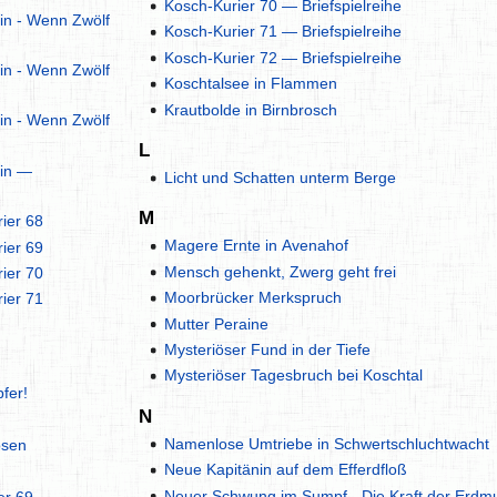
Kosch-Kurier 70 — Briefspielreihe
in - Wenn Zwölf
Kosch-Kurier 71 — Briefspielreihe
Kosch-Kurier 72 — Briefspielreihe
in - Wenn Zwölf
Koschtalsee in Flammen
Krautbolde in Birnbrosch
in - Wenn Zwölf
L
zin —
Licht und Schatten unterm Berge
M
ier 68
Magere Ernte in Avenahof
ier 69
Mensch gehenkt, Zwerg geht frei
ier 70
Moorbrücker Merkspruch
ier 71
Mutter Peraine
Mysteriöser Fund in der Tiefe
Mysteriöser Tagesbruch bei Koschtal
pfer!
N
Namenlose Umtriebe in Schwertschluchtwacht
osen
Neue Kapitänin auf dem Efferdfloß
Neuer Schwung im Sumpf - Die Kraft der Erdmu
er 69