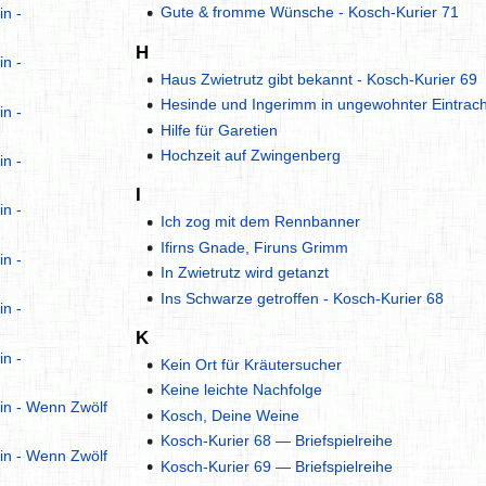
Gute & fromme Wünsche - Kosch-Kurier 71
n -
H
n -
Haus Zwietrutz gibt bekannt - Kosch-Kurier 69
Hesinde und Ingerimm in ungewohnter Eintrach
n -
Hilfe für Garetien
Hochzeit auf Zwingenberg
n -
I
n -
Ich zog mit dem Rennbanner
Ifirns Gnade, Firuns Grimm
n -
In Zwietrutz wird getanzt
Ins Schwarze getroffen - Kosch-Kurier 68
n -
K
n -
Kein Ort für Kräutersucher
Keine leichte Nachfolge
in - Wenn Zwölf
Kosch, Deine Weine
Kosch-Kurier 68 — Briefspielreihe
in - Wenn Zwölf
Kosch-Kurier 69 — Briefspielreihe