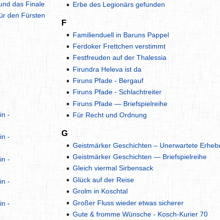
und das Finale
Erbe des Legionärs gefunden
ür den Fürsten
F
Familienduell in Baruns Pappel
Ferdoker Frettchen verstimmt
Festfreuden auf der Thalessia
Firundra Heleva ist da
Firuns Pfade - Bergauf
Firuns Pfade - Schlachtreiter
Firuns Pfade — Briefspielreihe
n -
Für Recht und Ordnung
G
n -
Geistmärker Geschichten – Unerwartete Erheb
Geistmärker Geschichten — Briefspielreihe
n -
Gleich viermal Sirbensack
Glück auf der Reise
n -
Grolm in Koschtal
Großer Fluss wieder etwas sicherer
n -
Gute & fromme Wünsche - Kosch-Kurier 70