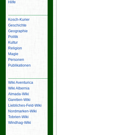
Hilfe
Inhalt
Kosch-Kurier
Geschichte
Geographie
Politik
Kultur
Religion
Magie
Personen
Publikationen
Links
Wiki Aventurica
Wiki Albernia
Almada-Wiki
Garetien-Wiki
Liebliches-Feld-Wiki
Nordmarken-Wiki
Tobrien-Wiki
Windhag-Wiki
Werkzeuge