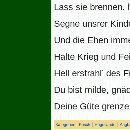
Lass sie brennen, h
Segne unsrer Kind
Und die Ehen imme
Halte Krieg und Fe
Hell erstrahl’ des 
Du bist milde, gnäd
Deine Güte grenze
Kategorien
:
Kosch
Hügellande
Angb