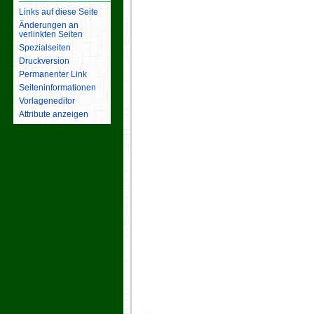
Links auf diese Seite
Änderungen an
verlinkten Seiten
Spezialseiten
Druckversion
Permanenter Link
Seiten­­informationen
Vorlageneditor
Attribute anzeigen