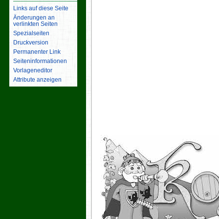
Links auf diese Seite
Änderungen an
verlinkten Seiten
Spezialseiten
Druckversion
Permanenter Link
Seiten­­informationen
Vorlageneditor
Attribute anzeigen