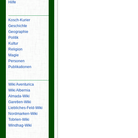
Hilfe
Inhalt
Kosch-Kurier
Geschichte
Geographie
Politik
Kultur
Religion
Magie
Personen
Publikationen
Links
Wiki Aventurica
Wiki Albernia
Almada-Wiki
Garetien-Wiki
Liebliches-Feld-Wiki
Nordmarken-Wiki
Tobrien-Wiki
Windhag-Wiki
Werkzeuge