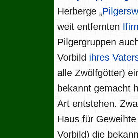
Herberge „
Pilgersw
weit entfernten
Ifir
Pilgergruppen auc
Vorbild
ihres Vater
alle Zwölfgötter) e
bekannt gemacht ha
Art entstehen. Zwa
Haus für Geweihte 
Vorbild) die bekan