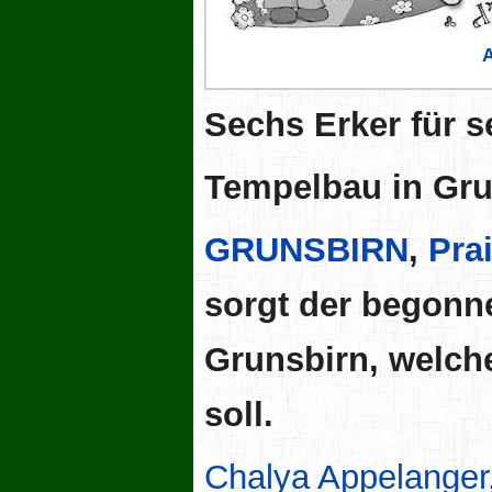
Sechs Erker für s
Tempelbau in Gr
GRUNSBIRN
,
Pra
sorgt der begonn
Grunsbirn, welch
soll.
Chalya Appelanger