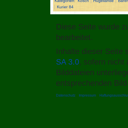
Kategorien
:
Kosch
Hügellande
Bäre
Kurier 84
Diese Seite wurde zu
bearbeitet.
Inhalte dieser Seite
SA 3.0
, sofern nich
Bilddateien unterlie
entsprechenden Bild-
Datenschutz
Impressum
Haftungsausschlu