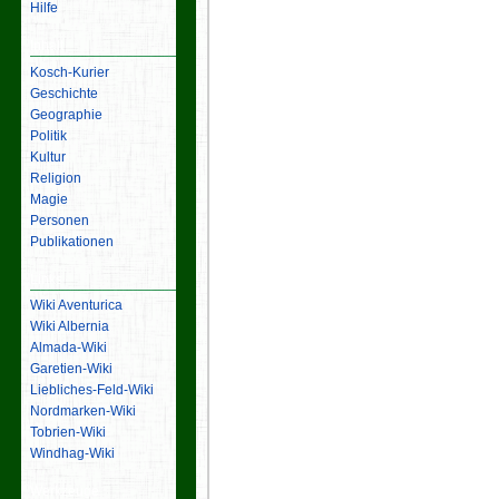
Hilfe
Inhalt
Kosch-Kurier
Geschichte
Geographie
Politik
Kultur
Religion
Magie
Personen
Publikationen
Links
Wiki Aventurica
Wiki Albernia
Almada-Wiki
Garetien-Wiki
Liebliches-Feld-Wiki
Nordmarken-Wiki
Tobrien-Wiki
Windhag-Wiki
Werkzeuge