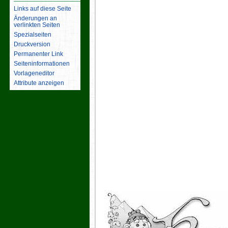
Links auf diese Seite
Änderungen an
verlinkten Seiten
Spezialseiten
Druckversion
Permanenter Link
Seiten­­informationen
Vorlageneditor
Attribute anzeigen