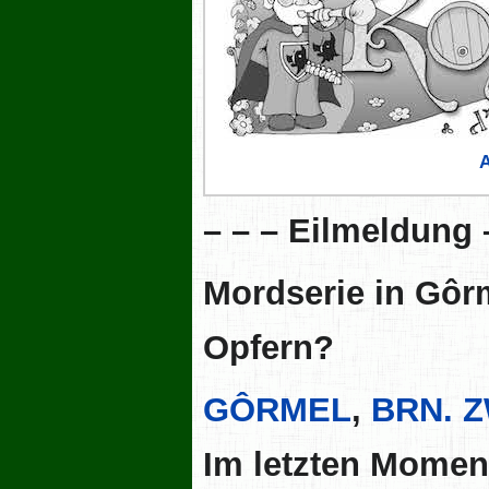
– – – Eilmeldung 
Mordserie in Gôr
Opfern?
GÔRMEL
,
BRN. 
Im letzten Momen