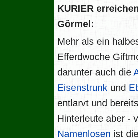
KURIER erreichen
Gôrmel:
Mehr als ein halbe
Efferdwoche Giftmo
darunter auch die
Eisenstrunk
und
E
entlarvt und bereit
Hinterleute aber -
Namenlosen
ist d