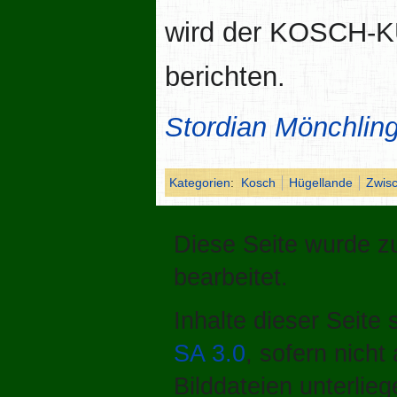
wird der KOSCH-K
berichten.
Stordian Mönchlin
Kategorien
:
Kosch
Hügellande
Zwis
Diese Seite wurde zu
bearbeitet.
Inhalte dieser Seite
SA 3.0
, sofern nich
Bilddateien unterlie