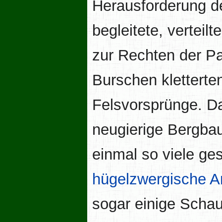
Herausforderung d
begleitete, verteil
zur Rechten der P
Burschen kletterte
Felsvorsprünge. D
neugierige Bergba
einmal so viele ge
hügelzwergische
A
sogar einige Scha