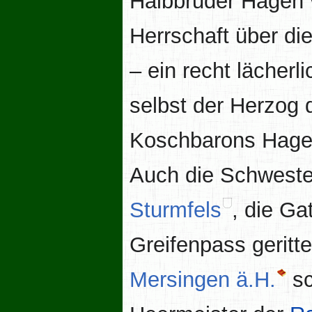
Halbbruder Hagen 
Herrschaft über di
– ein recht lächer
selbst der Herzog
Koschbarons Hagen
Auch die Schwest
Sturmfels
, die G
Greifenpass gerit
Mersingen ä.H.
sc