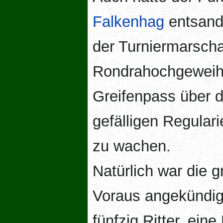
Falkenhag
entsand
der Turniermarscha
Rondrahochgewei
Greifenpass über d
gefälligen Regulari
zu wachen.
Natürlich war die g
Voraus angekündigt
fünfzig Ritter, ei