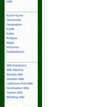
Hilfe
Inhalt
Kosch-Kurier
Geschichte
Geographie
Politik
Kultur
Religion
Magie
Personen
Publikationen
Links
Wiki Aventurica
Wiki Albernia
Almada-Wiki
Garetien-Wiki
Liebliches-Feld-Wiki
Nordmarken-Wiki
Tobrien-Wiki
Windhag-Wiki
Werkzeuge