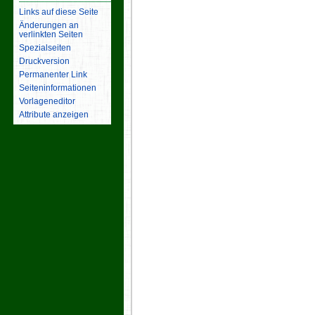
Links auf diese Seite
Änderungen an
verlinkten Seiten
Spezialseiten
Druckversion
Permanenter Link
Seiten­­informationen
Vorlageneditor
Attribute anzeigen