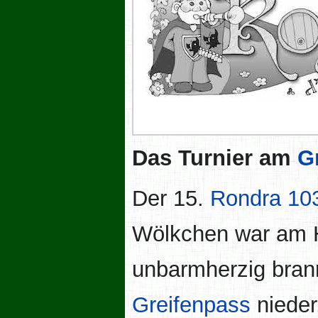
Das Turnier am
G
Der 15.
Rondra
10
Wölkchen war am 
unbarmherzig bran
Greifenpass
nieder