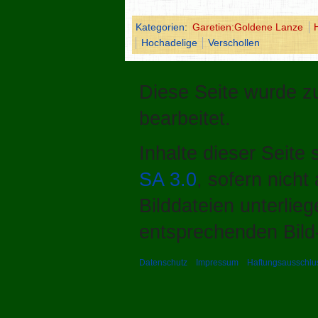
Kategorien
:
Garetien:Goldene Lanze
Hochadelige
Verschollen
Diese Seite wurde zu
bearbeitet.
Inhalte dieser Seite
SA 3.0
, sofern nich
Bilddateien unterlie
entsprechenden Bild-
Datenschutz
Impressum
Haftungsausschlu