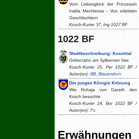
Vom Liebesglück der Prinzessin
Iralda Mechtessa - Von edelsten
Geschlechtern
Kosch-Kurier 37, Ing 1027 BF
1022 BF
Stadtbeschreibung: Koschtal
Götterzahn am Sylbernen See
Kosch-Kurier 25, Per 1022 BF /
Autor(en):
BB
,
Blauendorn
Der jungen Königin Krönung
Wie Rohaja von Gareth den
Kosch besuchte
Kosch-Kurier 24, Bor 1022 BF /
Autor(en):
Fs
Erwähnungen