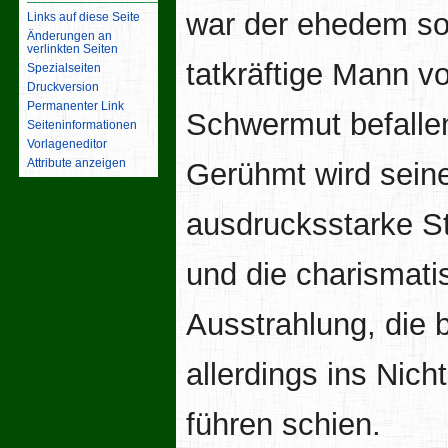
war der ehedem s
Links auf diese Seite
Änderungen an
verlinkten Seiten
tatkräftige Mann vo
Spezialseiten
Druckversion
Permanenter Link
Schwermut befalle
Seiten­­informationen
Vorlageneditor
Attribute anzeigen
Gerühmt wird sein
ausdrucksstarke 
und die charismati
Ausstrahlung, die 
allerdings ins Nich
führen schien.