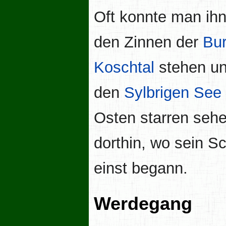
Oft konnte man ih
den Zinnen der
Bur
Koschtal
stehen un
den
Sylbrigen See
Osten starren sehe
dorthin, wo sein S
einst begann.
Werdegang