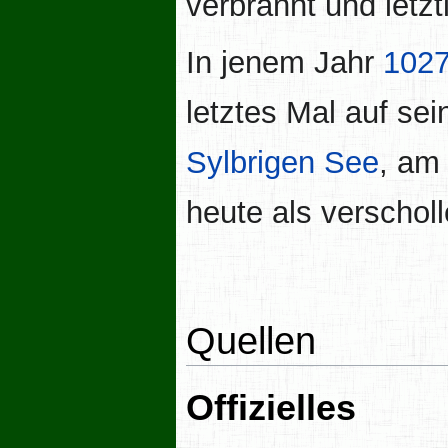
verbrannt und letzt
In jenem Jahr
102
letztes Mal auf s
Sylbrigen See
, am
heute als verscholl
Quellen
Offizielles