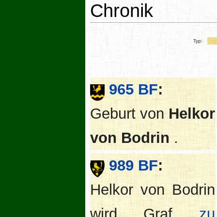
Chronik
Typ:
965 BF
:
Geburt von
Helkor
von Bodrin
.
989 BF
:
Helkor von Bodrin
wird Graf
zu