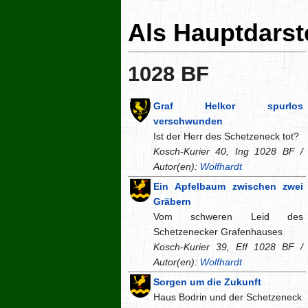
Als Hauptdarste
1028 BF
Graf Helkor spurlos
verschwunden
Ist der Herr des Schetzeneck tot?
Kosch-Kurier 40, Ing 1028 BF /
Autor(en):
Wolfhardt
Ein Apfelbaum zwischen zwei
Gräbern
Vom schweren Leid des
Schetzenecker Grafenhauses
Kosch-Kurier 39, Eff 1028 BF /
Autor(en):
Wolfhardt
Sorgen um die Zukunft
Haus Bodrin und der Schetzeneck