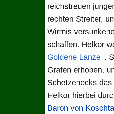
reichstreuen jung
rechten Streiter, u
Wirrnis versunken
schaffen. Helkor 
Goldene Lanze
. 
Grafen erhoben, 
Schetzenecks das 
Helkor hierbei dur
Baron von Koschta