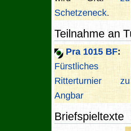
Schetzeneck
.
Teilnahme an T
Pra 1015 BF
:
Fürstliches
Ritterturnier zu
Angbar
Briefspieltexte