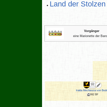
Land der Stolzen
Vorgänger
eine Marionette der Bar
Iralda Mechtessa von Bodr
992 BF