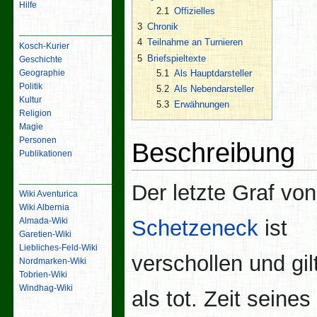
Hilfe
2.1
Offizielles
3
Chronik
Inhalt
4
Teilnahme an Turnieren
Kosch-Kurier
5
Briefspieltexte
Geschichte
5.1
Als Hauptdarsteller
Geographie
Politik
5.2
Als Nebendarsteller
Kultur
5.3
Erwähnungen
Religion
Magie
Personen
Beschreibung
Publikationen
Links
Der letzte Graf von
Wiki Aventurica
Wiki Albernia
Schetzeneck
ist
Almada-Wiki
Garetien-Wiki
Liebliches-Feld-Wiki
verschollen und gil
Nordmarken-Wiki
Tobrien-Wiki
Windhag-Wiki
als tot. Zeit seine
Werkzeuge