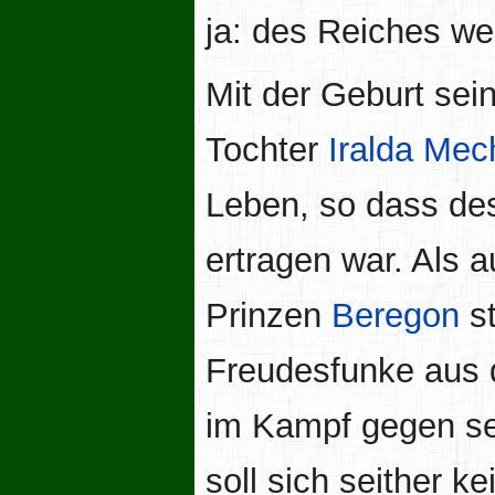
ja: des Reiches we
Mit der Geburt sei
Tochter
Iralda Mec
Leben, so dass de
ertragen war. Als 
Prinzen
Beregon
st
Freudesfunke aus d
im Kampf gegen sei
soll sich seither k