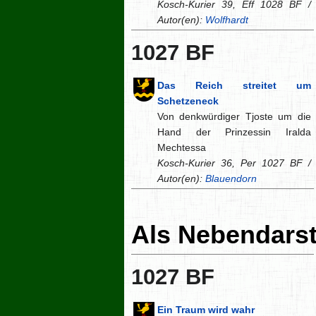
Kosch-Kurier 39, Eff 1028 BF /
Autor(en):
Wolfhardt
1027 BF
Das Reich streitet um
Schetzeneck
Von denkwürdiger Tjoste um die
Hand der Prinzessin Iralda
Mechtessa
Kosch-Kurier 36, Per 1027 BF /
Autor(en):
Blauendorn
Als Nebendarst
1027 BF
Ein Traum wird wahr