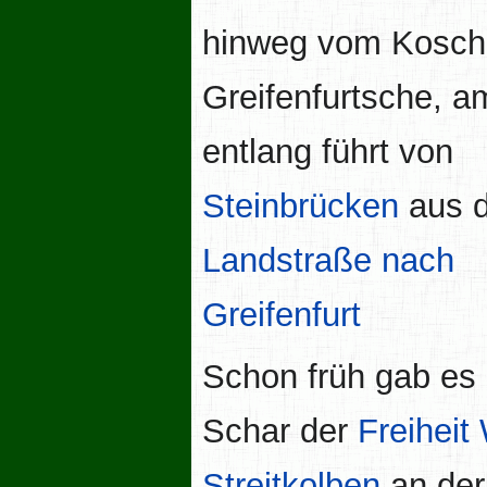
hinweg vom Kosch
Greifenfurtsche, a
entlang führt von
Steinbrücken
aus d
Landstraße nach
Greifenfurt
Schon früh gab es
Schar der
Freihei
Streitkolben
an der