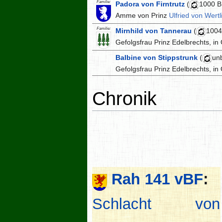
Familie:
Padora von Firntrutz
(
1000 B
Amme von Prinz
Ulfried von Wert
Familie:
Mirnhild von Tannerau
(
1004
Gefolgsfrau Prinz Edelbrechts, in 
Balbine von Stippstrunk
(
un
Gefolgsfrau Prinz Edelbrechts, in 
Chronik
Rah 141 vBF
:
Schlacht von