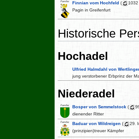
Familie:
Finnian vom Hochfeld
(
1032
Pagin in Greifenfurt
Historische Pe
Hochadel
Ulfried Halmdahl von Wertlinge
jung verstorbener Erbprinz der Ma
Niederadel
Familie:
Bosper von Semmelstock
(
9
dienender Ritter
Familie:
Baduar von Wildreigen
(
29. 
(prinzipien)treuer Kämpfer