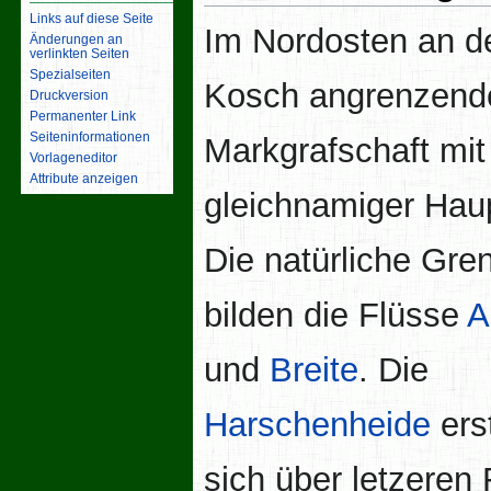
Links auf diese Seite
Im Nordosten an d
Änderungen an
verlinkten Seiten
Spezialseiten
Kosch angrenzend
Druckversion
Permanenter Link
Seiten­­informationen
Markgrafschaft mit
Vorlageneditor
Attribute anzeigen
gleichnamiger Haup
Die natürliche Gre
bilden die Flüsse
A
und
Breite
. Die
Harschenheide
ers
sich über letzeren 