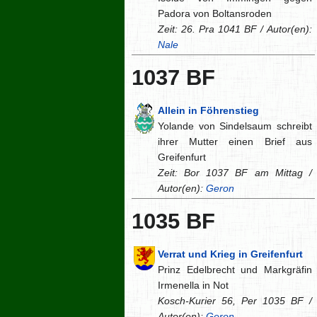
Padora von Boltansroden
Zeit: 26. Pra 1041 BF / Autor(en):
Nale
1037 BF
Allein in Föhrenstieg
Yolande von Sindelsaum schreibt
ihrer Mutter einen Brief aus
Greifenfurt
Zeit: Bor 1037 BF am Mittag /
Autor(en):
Geron
1035 BF
Verrat und Krieg in Greifenfurt
Prinz Edelbrecht und Markgräfin
Irmenella in Not
Kosch-Kurier 56, Per 1035 BF /
Autor(en):
Geron