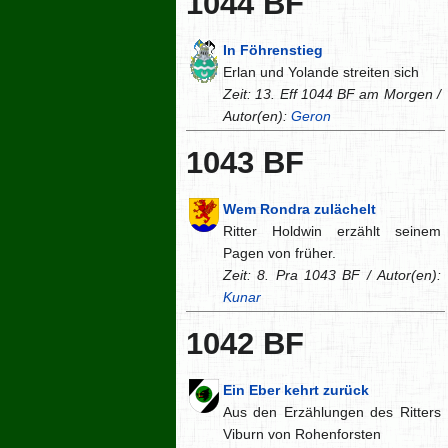
1044 BF
In Föhrenstieg
Erlan und Yolande streiten sich
Zeit: 13. Eff 1044 BF am Morgen /
Autor(en):
Geron
1043 BF
Wem Rondra zulächelt
Ritter Holdwin erzählt seinem
Pagen von früher.
Zeit: 8. Pra 1043 BF / Autor(en):
Kunar
1042 BF
Ein Eber kehrt zurück
Aus den Erzählungen des Ritters
Viburn von Rohenforsten