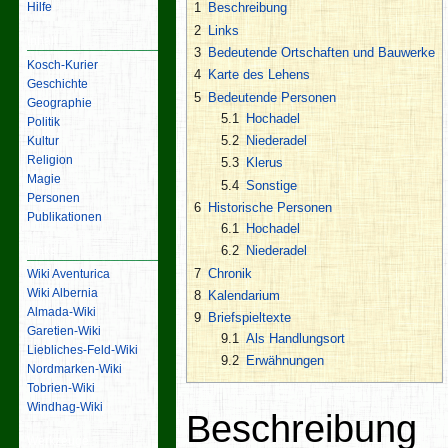
Hilfe
1
Beschreibung
2
Links
Inhalt
3
Bedeutende Ortschaften und Bauwerke
Kosch-Kurier
4
Karte des Lehens
Geschichte
5
Bedeutende Personen
Geographie
5.1
Hochadel
Politik
5.2
Niederadel
Kultur
Religion
5.3
Klerus
Magie
5.4
Sonstige
Personen
6
Historische Personen
Publikationen
6.1
Hochadel
6.2
Niederadel
Links
7
Chronik
Wiki Aventurica
Wiki Albernia
8
Kalendarium
Almada-Wiki
9
Briefspieltexte
Garetien-Wiki
9.1
Als Handlungsort
Liebliches-Feld-Wiki
9.2
Erwähnungen
Nordmarken-Wiki
Tobrien-Wiki
Windhag-Wiki
Beschreibung
Werkzeuge