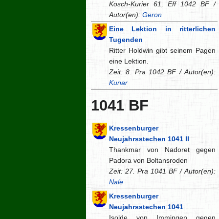
Kosch-Kurier 61, Eff 1042 BF /
Autor(en):
Geron
Eine Lektion in ritterlichen
Tugenden
Ritter Holdwin gibt seinem Pagen
eine Lektion.
Zeit: 8. Pra 1042 BF / Autor(en):
Kunar
1041 BF
Kressenburger
Neujahrsstechen 1041 II
Thankmar von Nadoret gegen
Padora von Boltansroden
Zeit: 27. Pra 1041 BF / Autor(en):
Nale
Kressenburger
Neujahrsstechen 1041
Isolde von Immingen gegen