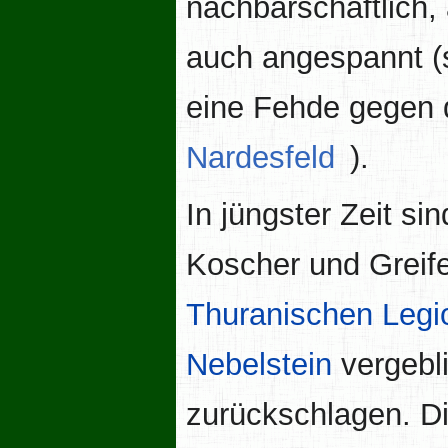
nachbarschaftlich,
auch angespannt (
eine Fehde gegen d
Nardesfeld
).
In jüngster Zeit s
Koscher und Greife
Thuranischen Legi
Nebelstein
vergebl
zurückschlagen. D