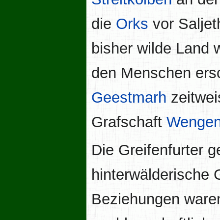
die
Orks
vor Saljet
bisher wilde Land 
den Menschen ersc
Geestmarh
zeitwei
Grafschaft
Wengen
Die Greifenfurter g
hinterwälderische 
Beziehungen waren