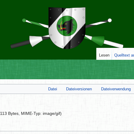
Lesen
Quelltext 
Datei
Dateiversionen
Dateiverwendung
: 113 Bytes, MIME-Typ:
image/gif
)