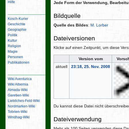
Hilfe
Jede Form der Verwendung, Bearbeitun
Inhalt
Bildquelle
Kosch-Kurier
Geschichte
Quelle des Bildes
:
M. Lorber
Geographie
Politik
Dateiversionen
Kultur
Religion
Klicke auf einen Zeitpunkt, um diese Vers
Magie
Personen
Version vom
Vorsc
Publikationen
aktuell
23:18, 25. Nov. 2008
Links
Wiki Aventurica
Wiki Albernia
Almada-Wiki
Garetien-Wiki
Liebliches-Feld-Wiki
Du kannst diese Datei nicht überschreibe
Nordmarken-Wiki
Tobrien-Wiki
Windhag-Wiki
Dateiverwendung
Werkzeuge
Mehr als 100 Seiten verwenden diese Date