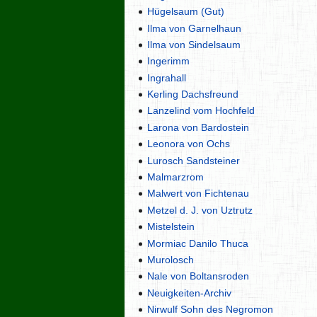
Hügelsaum (Gut)
Ilma von Garnelhaun
Ilma von Sindelsaum
Ingerimm
Ingrahall
Kerling Dachsfreund
Lanzelind vom Hochfeld
Larona von Bardostein
Leonora von Ochs
Lurosch Sandsteiner
Malmarzrom
Malwert von Fichtenau
Metzel d. J. von Uztrutz
Mistelstein
Mormiac Danilo Thuca
Murolosch
Nale von Boltansroden
Neuigkeiten-Archiv
Nirwulf Sohn des Negromon