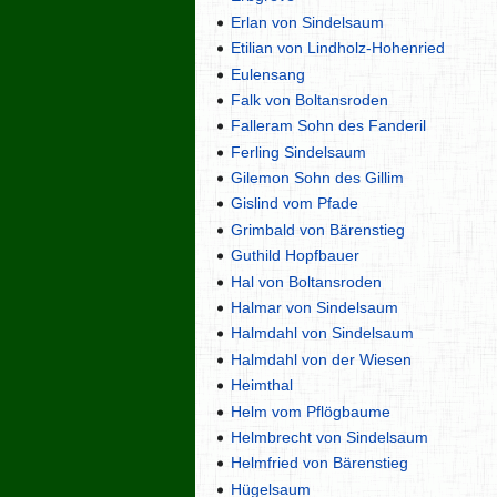
Erlan von Sindelsaum
Etilian von Lindholz-Hohenried
Eulensang
Falk von Boltansroden
Falleram Sohn des Fanderil
Ferling Sindelsaum
Gilemon Sohn des Gillim
Gislind vom Pfade
Grimbald von Bärenstieg
Guthild Hopfbauer
Hal von Boltansroden
Halmar von Sindelsaum
Halmdahl von Sindelsaum
Halmdahl von der Wiesen
Heimthal
Helm vom Pflögbaume
Helmbrecht von Sindelsaum
Helmfried von Bärenstieg
Hügelsaum