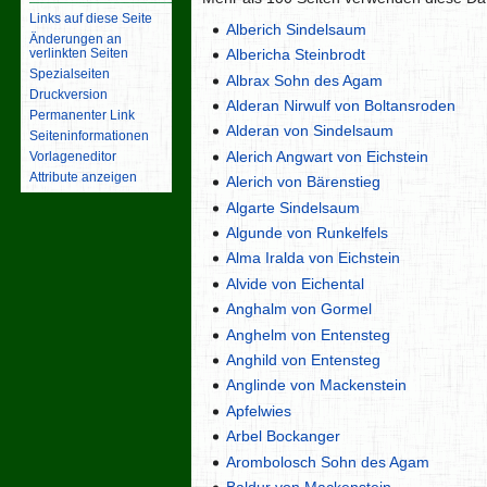
Links auf diese Seite
Alberich Sindelsaum
Änderungen an
verlinkten Seiten
Albericha Steinbrodt
Spezialseiten
Albrax Sohn des Agam
Druckversion
Alderan Nirwulf von Boltansroden
Permanenter Link
Alderan von Sindelsaum
Seiten­­informationen
Alerich Angwart von Eichstein
Vorlageneditor
Attribute anzeigen
Alerich von Bärenstieg
Algarte Sindelsaum
Algunde von Runkelfels
Alma Iralda von Eichstein
Alvide von Eichental
Anghalm von Gormel
Anghelm von Entensteg
Anghild von Entensteg
Anglinde von Mackenstein
Apfelwies
Arbel Bockanger
Arombolosch Sohn des Agam
Baldur von Mackenstein