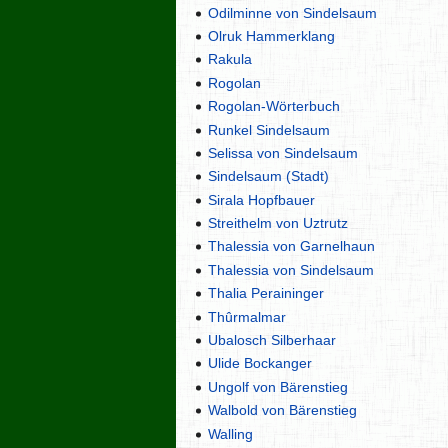
Odilminne von Sindelsaum
Olruk Hammerklang
Rakula
Rogolan
Rogolan-Wörterbuch
Runkel Sindelsaum
Selissa von Sindelsaum
Sindelsaum (Stadt)
Sirala Hopfbauer
Streithelm von Uztrutz
Thalessia von Garnelhaun
Thalessia von Sindelsaum
Thalia Peraininger
Thûrmalmar
Ubalosch Silberhaar
Ulide Bockanger
Ungolf von Bärenstieg
Walbold von Bärenstieg
Walling