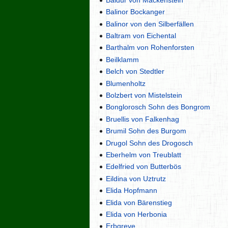
Balinor Bockanger
Balinor von den Silberfällen
Baltram von Eichental
Barthalm von Rohenforsten
Beilklamm
Belch von Stedtler
Blumenholtz
Bolzbert von Mistelstein
Bonglorosch Sohn des Bongrom
Bruellis von Falkenhag
Brumil Sohn des Burgom
Drugol Sohn des Drogosch
Eberhelm von Treublatt
Edelfried von Butterbös
Eildina von Uztrutz
Elida Hopfmann
Elida von Bärenstieg
Elida von Herbonia
Erbgreve