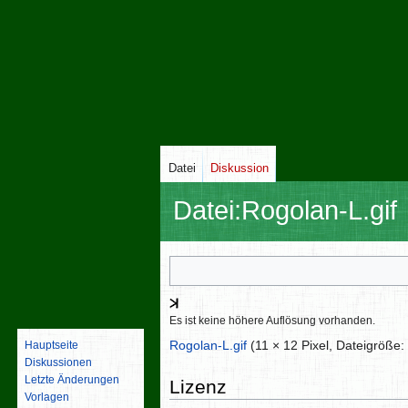
Datei
Diskussion
Datei
:
Rogolan-L.gif
Zur
Zur
Navigation
Suche
springen
springen
Es ist keine höhere Auflösung vorhanden.
Rogolan-L.gif
‎
(11 × 12 Pixel, Dateigröße
Hauptseite
Diskussionen
Letzte Änderungen
Lizenz
Vorlagen