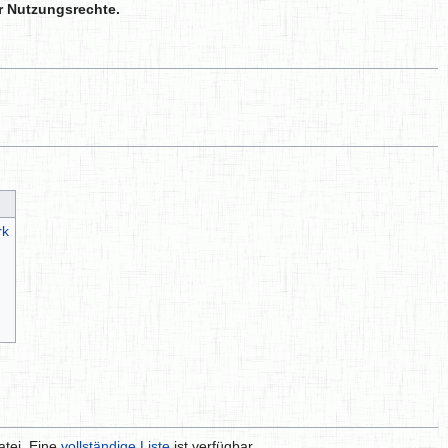
r Nutzungsrechte.
rk
atei. Eine
vollständige Liste
ist verfügbar.