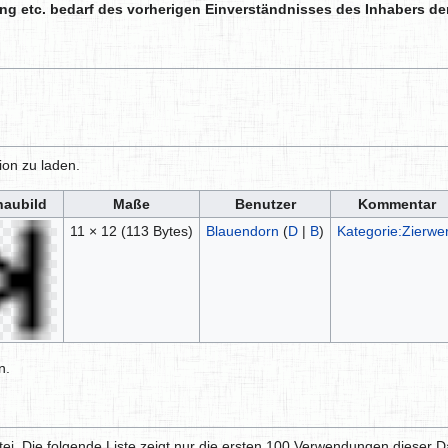
g etc. bedarf des vorherigen Einverständnisses des Inhabers de
ion zu laden.
haubild
Maße
Benutzer
Kommentar
11 × 12
(113 Bytes)
Blauendorn
(
D
|
B
)
Kategorie:Zierwe
n.
i. Die folgende Liste zeigt nur die ersten 100 Verwendungen dieser D