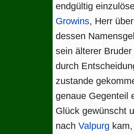
endgültig einzulöse
Growins
, Herr übe
dessen Namensgebe
sein älterer Bruder
durch Entscheidung
zustande gekommen
genaue Gegenteil e
Glück gewünscht u
nach
Valpurg
kam, 