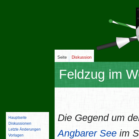
Seite
Diskussion
Feldzug im W
Zur
Zur
Navigation
Suche
springen
springen
Die Gegend um de
Hauptseite
Diskussionen
Letzte Änderungen
Angbarer See
im 
Vorlagen