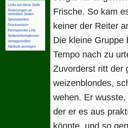
Links auf diese Seite
Frische. So kam e
Änderungen an
verlinkten Seiten
Spezialseiten
keiner der Reiter 
Druckversion
Permanenter Link
Seiten­­informationen
Die kleine Gruppe
Vorlageneditor
Attribute anzeigen
Tempo nach zu urte
Zuvorderst ritt der
weizenblondes, sch
wehen. Er wusste, 
der er es aus prak
könnte, und so gen