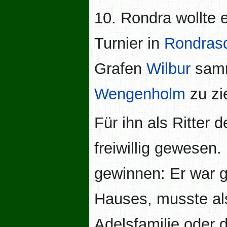
10. Rondra wollte 
Turnier in
Rondras
Grafen
Wilbur
samm
Wengenholm
zu zi
Für ihn als Ritter 
freiwillig gewesen.
gewinnen: Er war g
Hauses, musste als
Adelsfamilie oder 