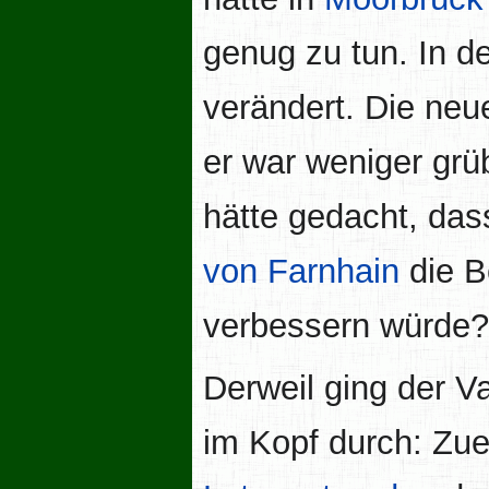
genug zu tun. In d
verändert. Die neu
er war weniger grü
hätte gedacht, das
von Farnhain
die B
verbessern würde?
Derweil ging der V
im Kopf durch: Zue