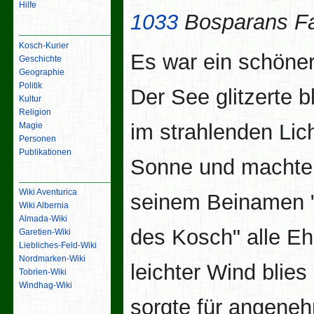
Hilfe
1033
Bosparans Fa
Inhalt
Kosch-Kurier
Es war ein schöner
Geschichte
Geographie
Politik
Der See glitzerte b
Kultur
Religion
im strahlenden Lic
Magie
Personen
Publikationen
Sonne und machte
Links
Wiki Aventurica
seinem Beinamen 
Wiki Albernia
Almada-Wiki
des Kosch" alle Eh
Garetien-Wiki
Liebliches-Feld-Wiki
Nordmarken-Wiki
leichter Wind blies
Tobrien-Wiki
Windhag-Wiki
sorgte für angene
Werkzeuge