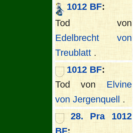
1012 BF
:
Tod von
Edelbrecht von
Treublatt
.
1012 BF
:
Tod von
Elvine
von Jergenquell
.
28. Pra 1012
BF
: