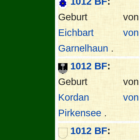
1012 BF
:
Geburt von
Eichbart von
Garnelhaun
.
1012 BF
:
Geburt von
Kordan von
Pirkensee
.
1012 BF
: