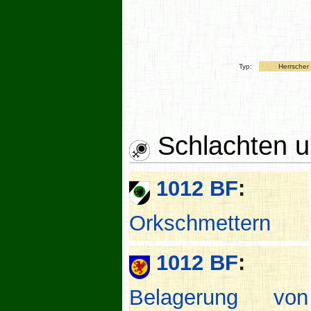
Typ:
Herrscher
Schlachten u
1012 BF
:
Orkschmettern
1012 BF
:
Belagerung von