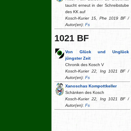
taucht erneut in der Schreibstube
des KK auf
Kosch-Kurier 15, Phe 1019 BF /
Autor(en):
Fs
1021 BF
Von Glück und Unglück
jüngster Zeit
Chronik des Kosch V
Kosch-Kurier 22, Ing 1021 BF /
Autor(en):
Fs
Xanoschas Kompottkeller
Schänken des Kosch
Kosch-Kurier 22, Ing 1021 BF /
Autor(en):
Fs