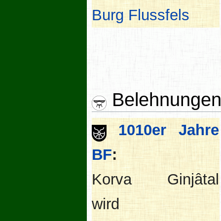
Burg Flussfels
Belehnungen
1010er Jahre
BF
:
Korva Ginjâtal
wird