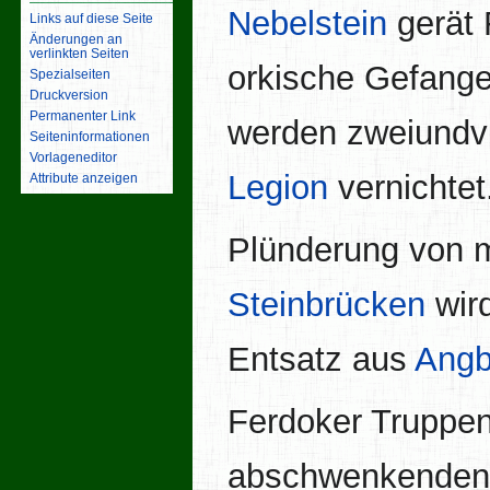
Nebelstein
gerät 
Links auf diese Seite
Änderungen an
verlinkten Seiten
orkische Gefangen
Spezialseiten
Druckversion
Permanenter Link
werden zweiundvi
Seiten­­informationen
Vorlageneditor
Legion
vernichtet
Attribute anzeigen
Plünderung von m
Steinbrücken
wird
Entsatz aus
Angb
Ferdoker Truppen
abschwenkenden