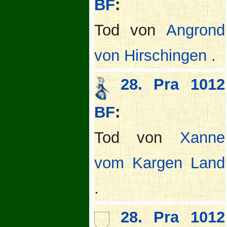
BF
:
Tod von
Angrond
von Hirschingen
.
28. Pra 1012
BF
:
Tod von
Xanne
vom Kargen Land
.
28. Pra 1012