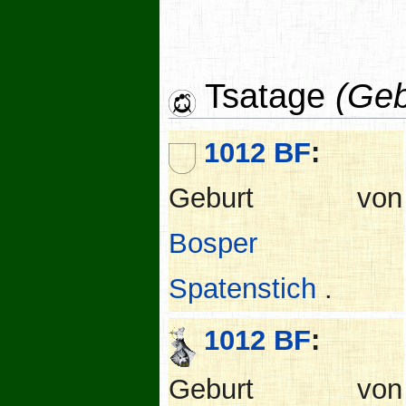
Tsatage
(Geb
1012 BF
:
Geburt von
Bosper
Spatenstich
.
1012 BF
:
Geburt von