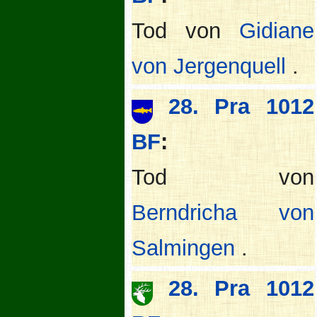
Tod von
Gidiane
von Jergenquell
.
28. Pra 1012
BF
:
Tod von
Berndricha von
Salmingen
.
28. Pra 1012