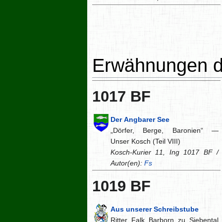
Erwähnungen d
1017 BF
Der Angbarer See
„Dörfer, Berge, Baronien“ —
Unser Kosch (Teil VIII)
Kosch-Kurier 11, Ing 1017 BF /
Autor(en):
Fs
1019 BF
Aus unserer Schreibstube
Ritter Falk Barborn zu Siebental