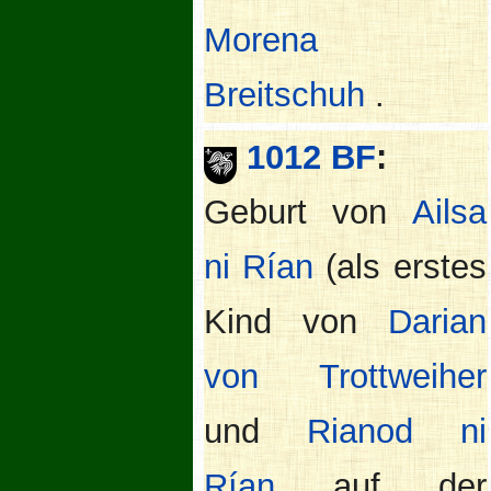
Morena
Breitschuh
.
1012 BF
:
Geburt von
Ailsa
ni Rían
(als erstes
Kind von
Darian
von Trottweiher
und
Rianod ni
Rían
auf der