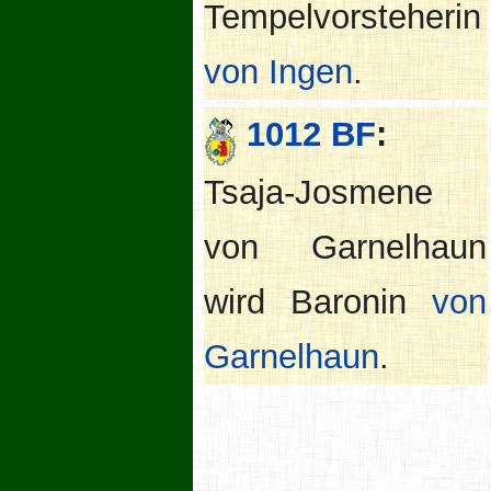
Tempelvorsteherin
von Ingen
.
1012 BF
:
Tsaja-Josmene
von Garnelhaun
wird Baronin
von
Garnelhaun
.