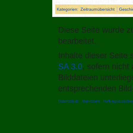
Kategorien
:
Zeitraumübersicht
Geschi
Diese Seite wurde z
bearbeitet.
Inhalte dieser Seite
SA 3.0
, sofern nich
Bilddateien unterlie
entsprechenden Bild-
Datenschutz
Impressum
Haftungsausschlu