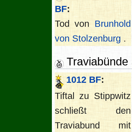
BF
:
Tod von
Brunhold
von Stolzenburg
.
Traviabünde
1012 BF
:
Tiftal zu Stippwitz
schließt den
Traviabund mit