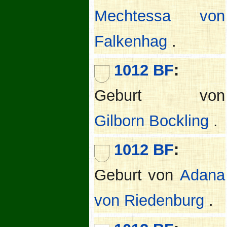
Mechtessa von
Falkenhag
.
1012 BF
:
Geburt von
Gilborn Bockling
.
1012 BF
:
Geburt von
Adana
von Riedenburg
.