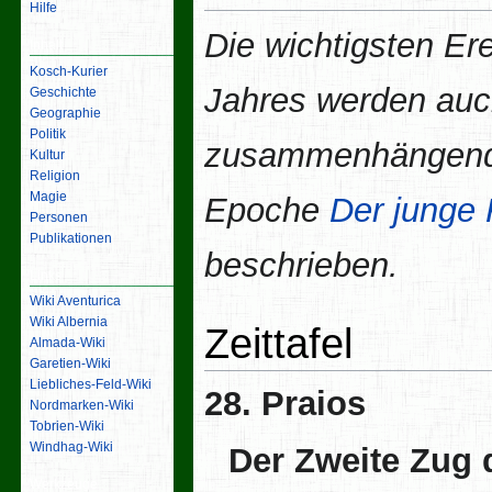
Hilfe
Die wichtigsten Er
Inhalt
Kosch-Kurier
Jahres werden auc
Geschichte
Geographie
Politik
zusammenhängende
Kultur
Religion
Magie
Epoche
Der junge 
Personen
Publikationen
beschrieben.
Links
Wiki Aventurica
Wiki Albernia
Zeittafel
Almada-Wiki
Garetien-Wiki
Liebliches-Feld-Wiki
28. Praios
Nordmarken-Wiki
Tobrien-Wiki
Windhag-Wiki
Der Zweite Zug
Werkzeuge