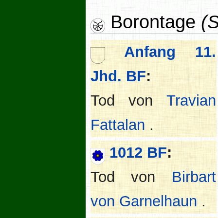
Borontage
(S
Anfang 11.
Jhd. BF
:
Tod von
Travian
Fattalan
.
1012 BF
:
Tod von
Birbart
von Garnelhaun
.