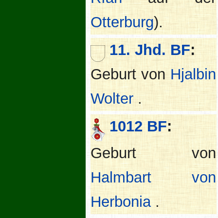
Otterburg
).
11. Jhd. BF
:
Geburt von
Hjalbin
Wolter
.
1012 BF
:
Geburt von
Halmbart von
Herbonia
.