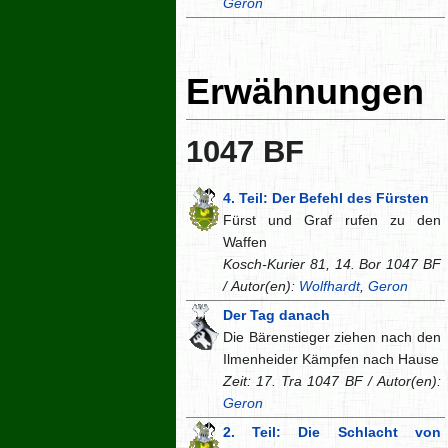
Geron
Erwähnungen
1047 BF
4. Teil: Der Befehl des Fürsten
Fürst und Graf rufen zu den
Waffen
Kosch-Kurier 81, 14. Bor 1047 BF
/ Autor(en):
Wolfhardt
,
Geron
Der Tag danach
Die Bärenstieger ziehen nach den
Ilmenheider Kämpfen nach Hause
Zeit: 17. Tra 1047 BF / Autor(en):
Geron
2. Teil: Die Schlacht von