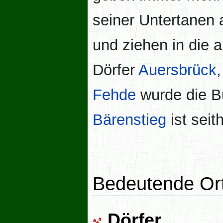
seiner Untertanen 
und ziehen in die 
Dörfer
Auersbrück
Fehde
wurde die 
Bärenstieg
ist seit
Bedeutende Or
Dörfer