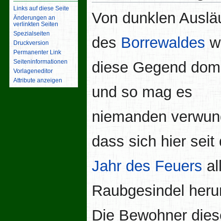
Links auf diese Seite
Von dunklen Auslä
Änderungen an
verlinkten Seiten
Spezialseiten
des
Borrewaldes
w
Druckversion
Permanenter Link
Seiten­­informationen
diese Gegend domi
Vorlageneditor
Attribute anzeigen
und so mag es
niemanden verwun
dass sich hier sei
Jahr des Feuers
all
Raubgesindel herum
Die Bewohner dies