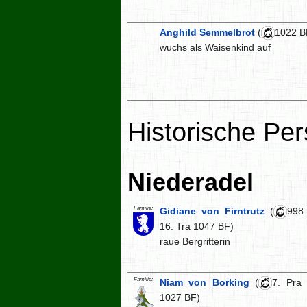
Anghild Semmelbrot
(
1022 B
wuchs als Waisenkind auf
Historische Pe
Niederadel
Familie:
Gidiane von Firntrutz
(
998
16. Tra 1047 BF)
raue Bergritterin
Familie:
Niam von Borking
(
7. Pra
1027 BF)