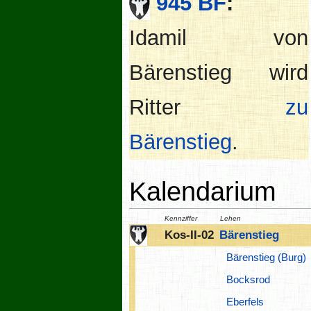
945 BF
:
Idamil von
Bärenstieg wird
Ritter
zu
Bärenstieg
.
Kalendarium
Kennziffer
Lehen
Kos-II-02
Bärenstieg
Bärenstieg (Burg)
Bocksrod
Eberfels