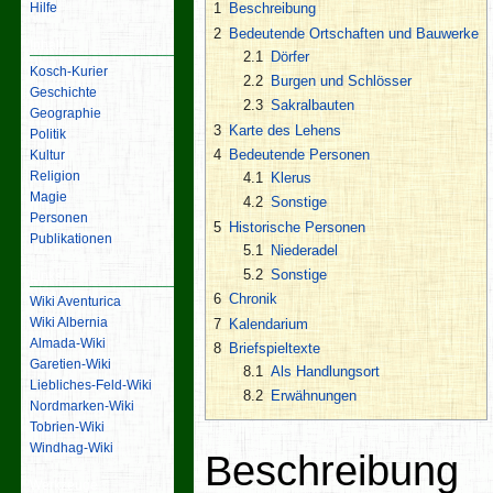
Hilfe
1
Beschreibung
2
Bedeutende Ortschaften und Bauwerke
Inhalt
2.1
Dörfer
Kosch-Kurier
2.2
Burgen und Schlösser
Geschichte
2.3
Sakralbauten
Geographie
3
Karte des Lehens
Politik
4
Bedeutende Personen
Kultur
Religion
4.1
Klerus
Magie
4.2
Sonstige
Personen
5
Historische Personen
Publikationen
5.1
Niederadel
5.2
Sonstige
Links
6
Chronik
Wiki Aventurica
Wiki Albernia
7
Kalendarium
Almada-Wiki
8
Briefspieltexte
Garetien-Wiki
8.1
Als Handlungsort
Liebliches-Feld-Wiki
8.2
Erwähnungen
Nordmarken-Wiki
Tobrien-Wiki
Windhag-Wiki
Beschreibung
Werkzeuge