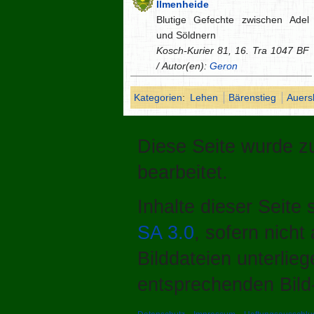
Ilmenheide
Blutige Gefechte zwischen Adel
und Söldnern
Kosch-Kurier 81, 16. Tra 1047 BF
/ Autor(en):
Geron
Kategorien
:
Lehen
Bärenstieg
Auers
Diese Seite wurde z
bearbeitet.
Inhalte dieser Seite
SA 3.0
, sofern nich
Bilddateien unterlie
entsprechenden Bild-