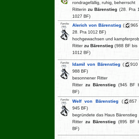
rondragefällig, ruhig, beherrscht
Ritterin
zu Bärenstieg
(28. Pra 1
1027 BF)
Familie:
Alerich von Bärenstieg
(
965
28. Pra 1012 BF)
hochgewachsen und kampferprob
Ritter
zu Bärenstieg
(988 BF bis 
1012 BF)
Familie:
Idamil von Bärenstieg
(
910
988 BF)
besonnener Ritter
Ritter
zu Bärenstieg
(945 BF b
BF)
Familie:
Welf von Bärenstieg
(
857
945 BF)
begründete das Haus Bärenstieg
Ritter
zu Bärenstieg
(895 BF b
BF)