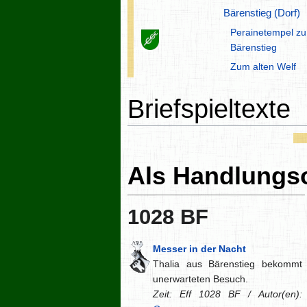
Bärenstieg (Dorf)
Perainetempel zu
Bärenstieg
Zum alten Welf
Briefspieltexte
Als Handlungs
1028 BF
Messer in der Nacht
Thalia aus Bärenstieg bekommt
unerwarteten Besuch.
Zeit: Eff 1028 BF / Autor(en):