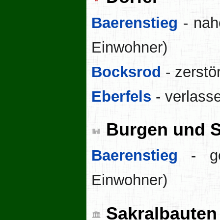
Baerenstieg
- nah
Einwohner)
Bocksrod
- zerstö
Eberfels
- verlass
Burgen und S
Baerenstieg
- ge
Einwohner)
Sakralbauten