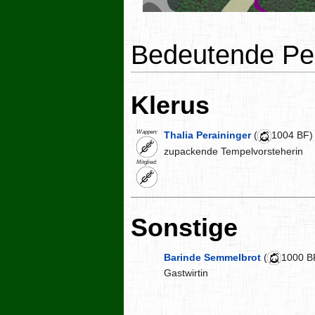
Bedeutende Pe
Klerus
Wappen:
Thalia Peraininger
(
1004 BF)
zupackende Tempelvorsteherin
Mitglied:
Sonstige
Barinde Semmelbrot
(
1000 B
Gastwirtin