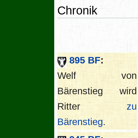
Chronik
895 BF
:
Welf von
Bärenstieg wird
Ritter
zu
Bärenstieg
.