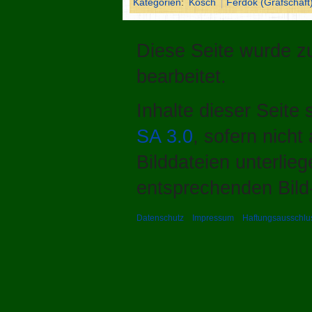
Kategorien
:
Kosch
Ferdok (Grafschaft
Diese Seite wurde zu
bearbeitet.
Inhalte dieser Seite
SA 3.0
, sofern nich
Bilddateien unterlie
entsprechenden Bild-
Datenschutz
Impressum
Haftungsausschlu