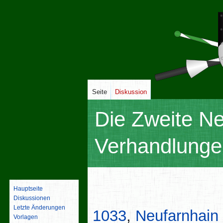
Seite
Diskussion
Die Zweite Ne
Verhandlunge
Zur
Zur
Hauptseite
Navigation
Suche
Diskussionen
springen
springen
Letzte Änderungen
1033
,
Neufarnhain
Vorlagen