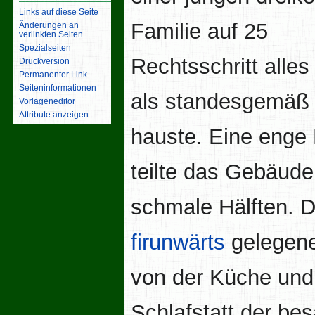
Links auf diese Seite
Familie auf 25
Änderungen an
verlinkten Seiten
Spezialseiten
Rechtsschritt alles
Druckversion
Permanenter Link
Seiten­­informationen
als standesgemäß
Vorlageneditor
Attribute anzeigen
hauste. Eine enge 
teilte das Gebäude
schmale Hälften. D
firunwärts
gelegen
von der Küche und
Schlafstatt der be