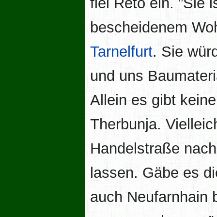
fiel Reto ein. ”Sie
bescheidenem Woh
Tarnelfurt
. Sie wür
und uns Baumateri
Allein es gibt kei
Therbunja. Vielleic
Handelstraße nach 
lassen. Gäbe es d
auch Neufarnhain b