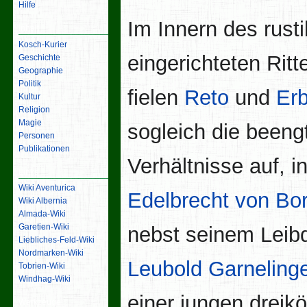
Hilfe
Im Innern des rusti
Inhalt
Kosch-Kurier
eingerichteten Ritt
Geschichte
Geographie
Politik
fielen
Reto
und
Er
Kultur
Religion
Magie
sogleich die beeng
Personen
Publikationen
Verhältnisse auf, i
Links
Wiki Aventurica
Edelbrecht von Bo
Wiki Albernia
Almada-Wiki
Garetien-Wiki
nebst seinem Leib
Liebliches-Feld-Wiki
Nordmarken-Wiki
Leubold Garneling
Tobrien-Wiki
Windhag-Wiki
einer jungen dreik
Werkzeuge