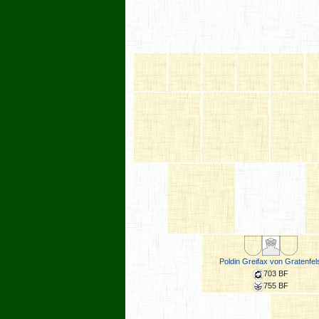
Poldin Greifax von Gratenfel
703 BF
755 BF