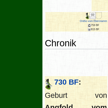
Ontho vom Eberstamm
759 BF
815 BF
Chronik
730 BF
:
Geburt von
Angfold vom