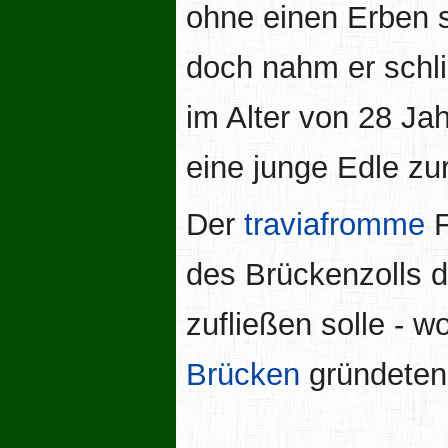
ohne einen Erben 
doch nahm er schli
im Alter von 28 Ja
eine junge Edle zu
Der
traviafromme
F
des Brückenzolls 
zufließen solle - w
Brücken
gründeten