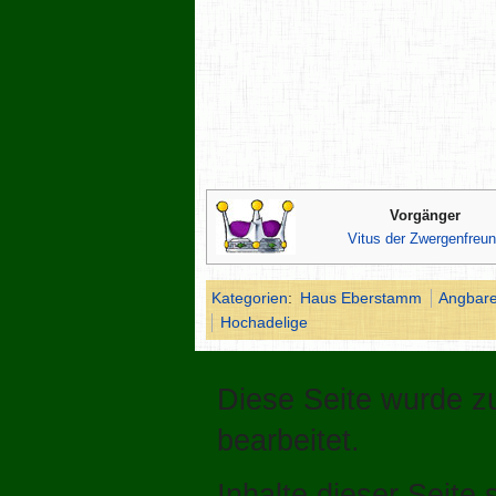
Vorgänger
Vitus der Zwergenfreu
Kategorien
:
Haus Eberstamm
Angbare
Hochadelige
Diese Seite wurde z
bearbeitet.
Inhalte dieser Seite