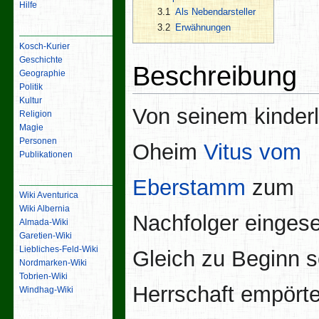
Hilfe
3.1
Als Nebendarsteller
3.2
Erwähnungen
Inhalt
Kosch-Kurier
Geschichte
Beschreibung
Geographie
Politik
Kultur
Von seinem kinder
Religion
Magie
Personen
Oheim
Vitus vom
Publikationen
Links
Eberstamm
zum
Wiki Aventurica
Wiki Albernia
Nachfolger eingese
Almada-Wiki
Garetien-Wiki
Liebliches-Feld-Wiki
Gleich zu Beginn s
Nordmarken-Wiki
Tobrien-Wiki
Herrschaft empörte
Windhag-Wiki
Werkzeuge