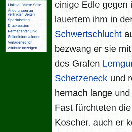
einige Edle gegen 
Links auf diese Seite
Änderungen an
verlinkten Seiten
lauertem ihm in de
Spezialseiten
Druckversion
Schwertschlucht
au
Permanenter Link
Seiten­­informationen
Vorlageneditor
bezwang er sie mit 
Attribute anzeigen
des Grafen
Lemgur
Schetzeneck
und r
hernach lange und 
Fast fürchteten die
Koscher, auch er 