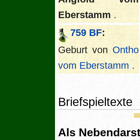
Eberstamm
.
759 BF
:
Geburt von
Ontho
vom Eberstamm
.
Briefspieltexte
Als Nebendarst