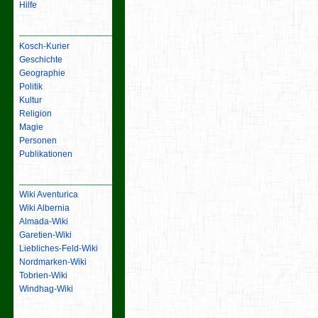
Hilfe
Inhalt
Kosch-Kurier
Geschichte
Geographie
Politik
Kultur
Religion
Magie
Personen
Publikationen
Links
Wiki Aventurica
Wiki Albernia
Almada-Wiki
Garetien-Wiki
Liebliches-Feld-Wiki
Nordmarken-Wiki
Tobrien-Wiki
Windhag-Wiki
Werkzeuge