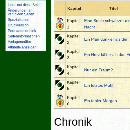
Links auf diese Seite
Kapitel
Titel
Änderungen an
verlinkten Seiten
Spezialseiten
Kapitel
Eine Seele schwärzer als
Druckversion
1
Nacht
Permanenter Link
Kapitel
Seiten­­informationen
Ein Plan dunkler als der
Vorlageneditor
2
Attribute anzeigen
Kapitel
Ein Herz kälter als das E
3
Kapitel
Nur ein Traum?
4
Kapitel
Ein letztes Mahl
5
Kapitel
Ein fahler Morgen
6
Chronik