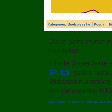
Kategorien
:
Briefspielreihe
Kosch
Hü
Diese Seite wurde z
bearbeitet.
Inhalte dieser Seite
SA 3.0
, sofern nich
Bilddateien unterlie
entsprechenden Bild-
Datenschutz
Impressum
Haftungsausschlu