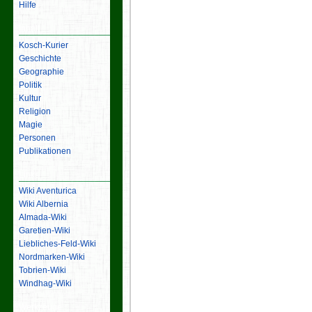
Hilfe
Inhalt
Kosch-Kurier
Geschichte
Geographie
Politik
Kultur
Religion
Magie
Personen
Publikationen
Links
Wiki Aventurica
Wiki Albernia
Almada-Wiki
Garetien-Wiki
Liebliches-Feld-Wiki
Nordmarken-Wiki
Tobrien-Wiki
Windhag-Wiki
Werkzeuge