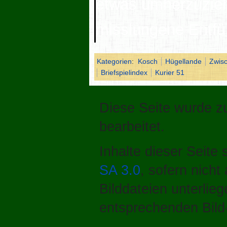
etwas umherzuzie
misslungene Entfü
Kategorien
:
Kosch
Hügellande
Zwis
Briefspielindex
Kurier 51
Diese Seite wurde zu
bearbeitet.
Inhalte dieser Seite
SA 3.0
, sofern nich
Bilddateien unterlie
entsprechenden Bild-