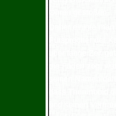
Ohren gestoßen.
Daher einigte man 
Fürsprecher der Ka
über lange Zeit gut
die Fäden zog, w
seinen Namen dafür
dass Therunbold d
und seinen Vertrau