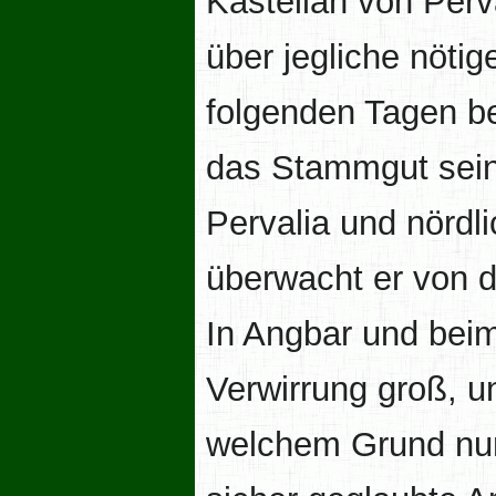
Kastellan von Perv
über jegliche nötig
folgenden Tagen b
das Stammgut seine
Pervalia und nördl
überwacht er von d
In Angbar und beim
Verwirrung groß, u
welchem Grund nun