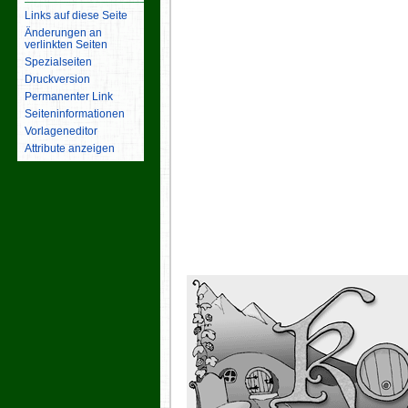
Links auf diese Seite
Änderungen an
verlinkten Seiten
Spezialseiten
Druckversion
Permanenter Link
Seiten­­informationen
Vorlageneditor
Attribute anzeigen