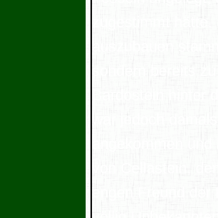
zugestimmt hätte. 
auszubauen stamme
sondern bereits zu
Bardostein hinter
war jedoch damals
angekommen und k
von Cellastein, de
engen Freund der 
völlig Unbekannten