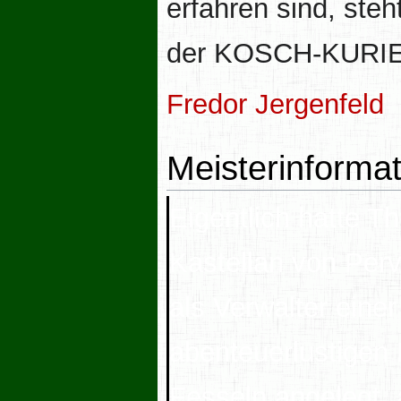
erfahren sind, ste
der KOSCH-KURIER 
Fredor Jergenfeld
Meisterinforma
Eigentlich hatte T
Kastellan von Per
als Verwalter eine
abenteuerlustigen 
Fesseln angelegt, 