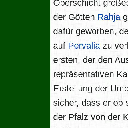
Oberschicht große
der Götten
Rahja
gi
dafür geworben, de
auf
Pervalia
zu ver
ersten, der den Au
repräsentativen Ka
Erstellung der Umba
sicher, dass er ob 
der Pfalz von der 