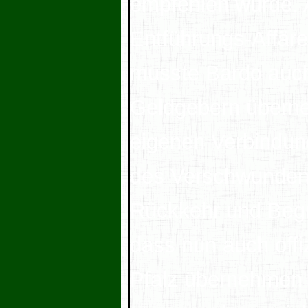
empfehlen würde. 
Entführungs-Affär
musste Bardo auch
Geldgebern überne
eigenen Verbindun
des Verschwundene
Rückkehr und Begn
dass nun auch offiz
Pfalz übernehmen 