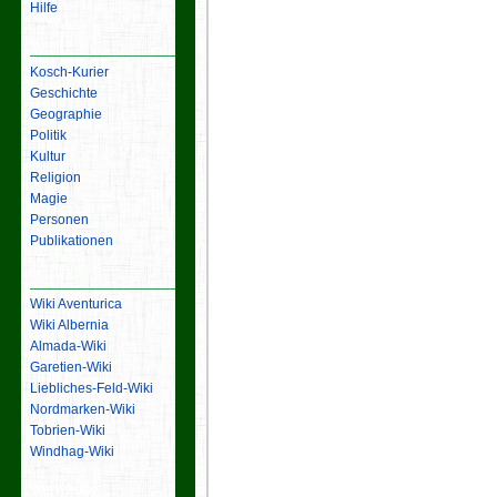
Hilfe
Inhalt
Kosch-Kurier
Geschichte
Geographie
Politik
Kultur
Religion
Magie
Personen
Publikationen
Links
Wiki Aventurica
Wiki Albernia
Almada-Wiki
Garetien-Wiki
Liebliches-Feld-Wiki
Nordmarken-Wiki
Tobrien-Wiki
Windhag-Wiki
Werkzeuge