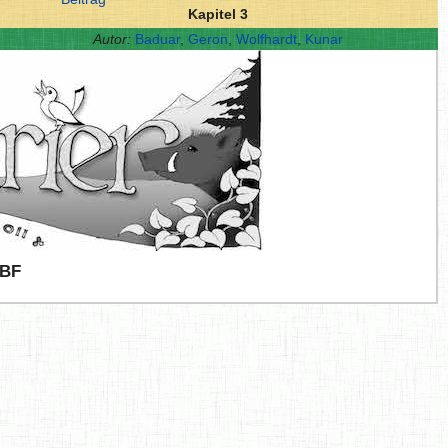
Kapitel 3
Autor:
Baduar
,
Geron
,
Wolfhardt
,
Kunar
BF