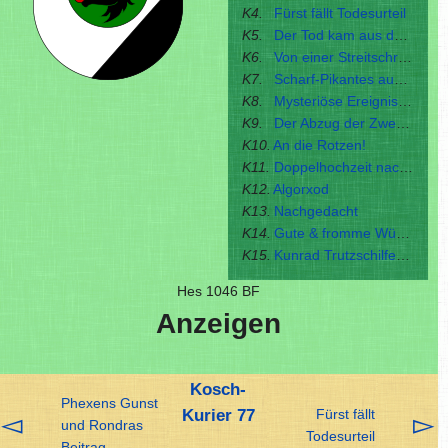
K4.
Fürst fällt Todesurteil
K5.
Der Tod kam aus dem Hinterkosch
K6.
Von einer Streitschrift, die hier nicht zu lesen ist
K7.
Scharf-Pikantes aus Hügelsaum
K8.
Mysteriöse Ereignisse im Koschgau
K9.
Der Abzug der Zwerge
K10.
An die Rotzen!
K11.
Doppelhochzeit nach Wengenholmer Art
K12.
Algorxod
K13.
Nachgedacht
K14.
Gute & fromme Wünsche
K15.
Kunrad Trutzschilfen – Ein neuer Schreiber stellt sich vor
Hes 1046 BF
Anzeigen
Kosch-
Phexens Gunst
Kurier 77
Fürst fällt
◅
▻
und Rondras
Todesurteil
Beitrag