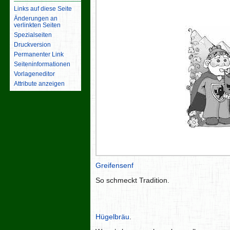
Links auf diese Seite
Änderungen an
verlinkten Seiten
Spezialseiten
Druckversion
Permanenter Link
Seiten­­informationen
Vorlageneditor
Attribute anzeigen
Greifensenf
So schmeckt Tradition.
Hügelbräu
.