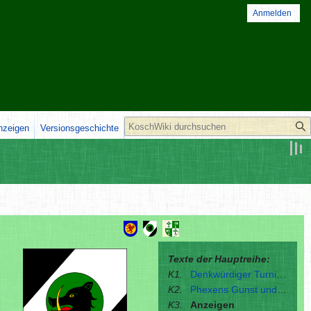
Anmelden
Suche
anzeigen
Versionsgeschichte
Texte der Hauptreihe:
K1.
Denkwürdiger Turnierauftritt
K2.
Phexens Gunst und Rondras Beitrag
K3.
Anzeigen