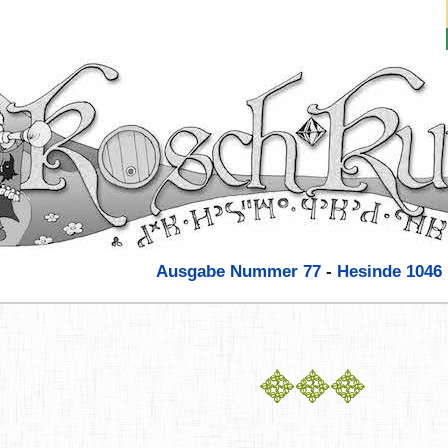
Ausgabe Nummer 77
-
Hesinde
1046