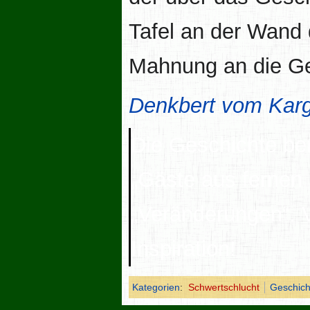
Tafel an der Wand 
Mahnung an die Ge
Denkbert vom Kar
Die Geschichte be
„
Gäste aus fernen
„
Veränderungen
“.
Inspiration!
Kategorien
:
Schwertschlucht
Geschich