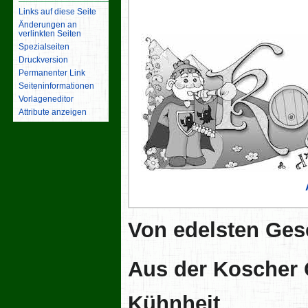
Links auf diese Seite
Änderungen an
verlinkten Seiten
Spezialseiten
Druckversion
Permanenter Link
Seiten­­informationen
Vorlageneditor
Attribute anzeigen
Von edelsten Ges
Aus der Koscher 
Kühnheit