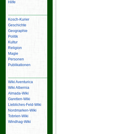
Hilfe
Inhalt
Kosch-Kurier
Geschichte
Geographie
Politik
Kultur
Religion
Magie
Personen
Publikationen
Links
Wiki Aventurica
Wiki Albernia
Almada-Wiki
Garetien-Wiki
Liebliches-Feld-Wiki
Nordmarken-Wiki
Tobrien-Wiki
Windhag-Wiki
Werkzeuge