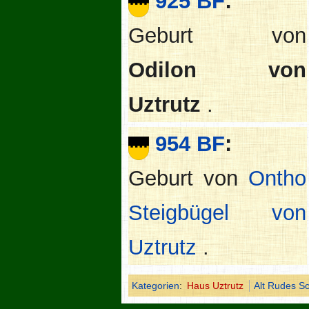
925 BF
:
Geburt von
Odilon von
Uztrutz
.
954 BF
:
Geburt von
Ontho
Steigbügel von
Uztrutz
.
Kategorien
:
Haus Uztrutz
Alt Rudes Sc