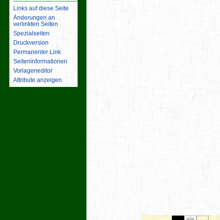
Links auf diese Seite
Änderungen an
verlinkten Seiten
Spezialseiten
Druckversion
Permanenter Link
Seiten­­informationen
Vorlageneditor
Attribute anzeigen