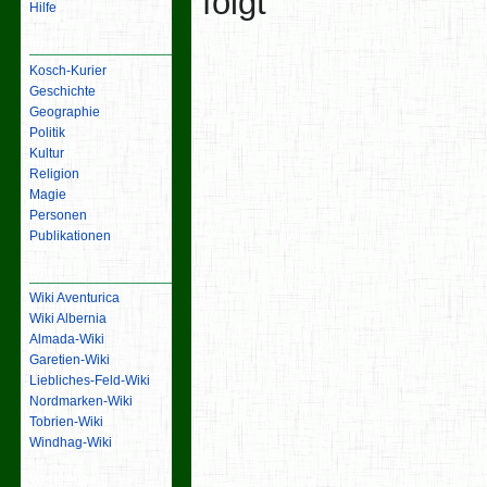
folgt
Hilfe
Inhalt
Kosch-Kurier
Geschichte
Geographie
Politik
Kultur
Religion
Magie
Personen
Publikationen
Links
Wiki Aventurica
Wiki Albernia
Almada-Wiki
Garetien-Wiki
Liebliches-Feld-Wiki
Nordmarken-Wiki
Tobrien-Wiki
Windhag-Wiki
Werkzeuge