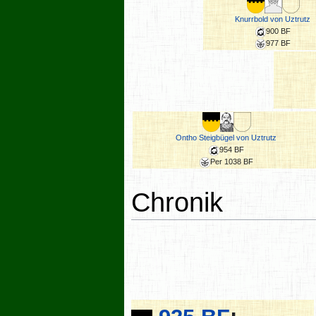
Knurrbold von Uztrutz
900 BF
977 BF
Ontho Steigbügel von Uztrutz
954 BF
Per 1038 BF
Chronik