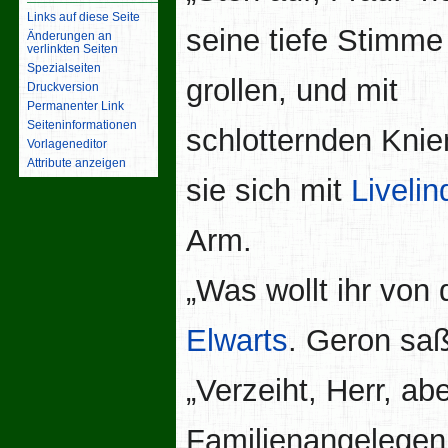
Links auf diese Seite
seine tiefe Stimme
Änderungen an
verlinkten Seiten
Spezialseiten
grollen, und mit
Druckversion
Permanenter Link
Seiten­­informationen
schlotternden Knie
Vorlageneditor
Attribute anzeigen
sie sich mit
Livelin
Arm.
„Was wollt ihr von 
Elwarts
. Geron sa
„Verzeiht, Herr, ab
Familienangelegenh