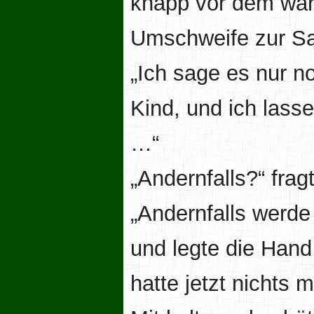
knapp vor dem war
Umschweife zur S
„Ich sage es nur n
Kind, und ich lasse
…“
„Andernfalls?“ frag
„Andernfalls werde 
und legte die Hand
hatte jetzt nichts 