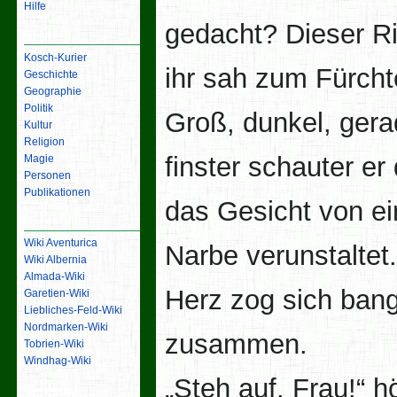
Hilfe
gedacht? Dieser Ri
Inhalt
Kosch-Kurier
ihr sah zum Fürcht
Geschichte
Geographie
Politik
Groß, dunkel, ger
Kultur
Religion
finster schauter er 
Magie
Personen
Publikationen
das Gesicht von ei
Links
Wiki Aventurica
Narbe verunstaltet.
Wiki Albernia
Almada-Wiki
Herz zog sich ban
Garetien-Wiki
Liebliches-Feld-Wiki
Nordmarken-Wiki
zusammen.
Tobrien-Wiki
Windhag-Wiki
„Steh auf, Frau!“ h
Werkzeuge