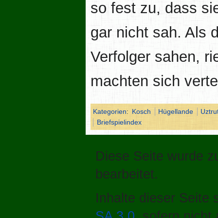
so fest zu, dass s
gar nicht sah. Als
Verfolger sahen, r
machten sich verte
Kategorien
:
Kosch
Hügellande
Uztru
Briefspielindex
Diese Seite wurde zu
bearbeitet.
Inhalte dieser Seite
SA 3.0
, sofern nich