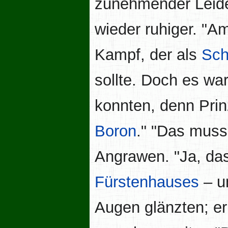
zunehmender Leide
wieder ruhiger. "A
Kampf, der als
Sch
sollte. Doch es war
konnten, denn Pri
Boron
." "Das muss
Angrawen. "Ja, das
Fürstenhauses
– u
Augen glänzten; e