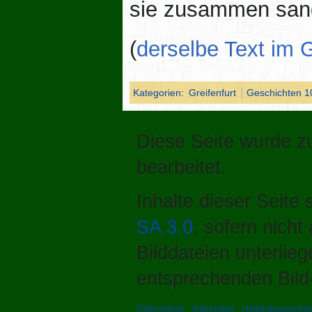
sie zusammen sang
(
derselbe Text im
Kategorien
:
Greifenfurt
Geschichten 
Diese Seite wurde z
bearbeitet.
Inhalte dieser Seite
SA 3.0
, sofern nich
Bilddateien unterlie
entsprechenden Bild-
Datenschutz
Impressum
Haftungsausschlu