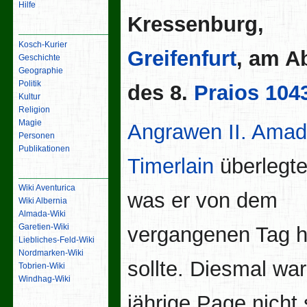
Hilfe
Kressenburg,
Inhalt
Kosch-Kurier
Greifenfurt
, am A
Geschichte
Geographie
Politik
des 8.
Praios
104
Kultur
Religion
Magie
Angrawen II. Ama
Personen
Publikationen
Timerlain
überlegte
Links
Wiki Aventurica
was er von dem
Wiki Albernia
Almada-Wiki
Garetien-Wiki
vergangenen Tag h
Liebliches-Feld-Wiki
Nordmarken-Wiki
sollte. Diesmal war
Tobrien-Wiki
Windhag-Wiki
jährige Page nicht
Werkzeuge