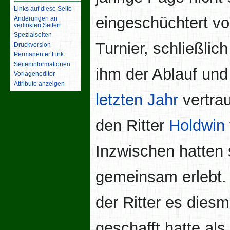
Links auf diese Seite
eingeschüchtert v
Änderungen an
verlinkten Seiten
Spezialseiten
Turnier, schließlic
Druckversion
Permanenter Link
Seiten­­informationen
ihm der Ablauf un
Vorlageneditor
Attribute anzeigen
letzten Jahr
vertrau
den Ritter
Holdwin
Inzwischen hatten 
gemeinsam erlebt. 
der Ritter es diesm
geschafft hatte als