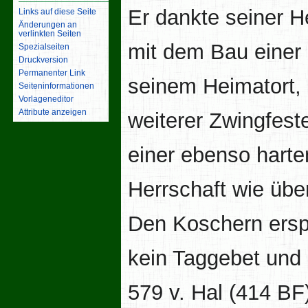
Er dankte seiner H
Links auf diese Seite
Änderungen an
verlinkten Seiten
mit dem Bau einer
Spezialseiten
Druckversion
Permanenter Link
seinem Heimatort,
Seiten­­informationen
Vorlageneditor
Attribute anzeigen
weiterer Zwingfest
einer ebenso harte
Herrschaft wie über
Den Koschern ersp
kein Taggebet und 
579 v. Hal (414 BF