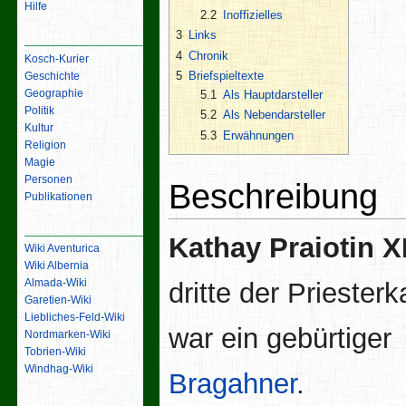
Hilfe
2.2
Inoffizielles
3
Links
Inhalt
4
Chronik
Kosch-Kurier
5
Briefspieltexte
Geschichte
Geographie
5.1
Als Hauptdarsteller
Politik
5.2
Als Nebendarsteller
Kultur
5.3
Erwähnungen
Religion
Magie
Personen
Beschreibung
Publikationen
Links
Kathay Praiotin XI
Wiki Aventurica
Wiki Albernia
Almada-Wiki
dritte der Priesterk
Garetien-Wiki
Liebliches-Feld-Wiki
war ein gebürtiger
Nordmarken-Wiki
Tobrien-Wiki
Windhag-Wiki
Bragahner
.
Werkzeuge