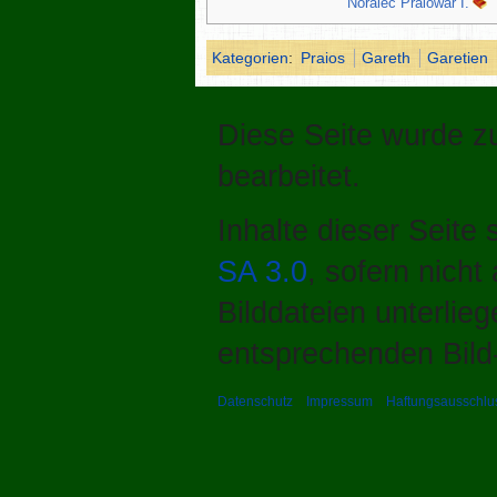
Noralec Praiowar I.
Kategorien
:
Praios
Gareth
Garetien
Diese Seite wurde z
bearbeitet.
Inhalte dieser Seite
SA 3.0
, sofern nich
Bilddateien unterlie
entsprechenden Bild-
Datenschutz
Impressum
Haftungsausschlu