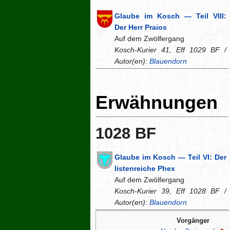
Glaube im Kosch — Teil VIII:
Der Herr Praios
Auf dem Zwölfergang
Kosch-Kurier 41, Eff 1029 BF /
Autor(en):
Blauendorn
Erwähnungen
1028 BF
Glaube im Kosch — Teil VI: Der
listenreiche Phex
Auf dem Zwölfergang
Kosch-Kurier 39, Eff 1028 BF /
Autor(en):
Blauendorn
Vorgänger