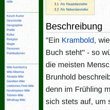
Hilfe
3.1
Als Hauptdarsteller
3.2
Als Nebendarsteller
Inhalt
Kosch-Kurier
Geschichte
Beschreibung
Geographie
Politik
Kultur
"Ein
Krambold
, wie
Religion
Magie
Personen
Buch steht" - so w
Publikationen
Links
die meisten Mens
Wiki Aventurica
Wiki Albernia
Brunhold beschrei
Almada-Wiki
Garetien-Wiki
Liebliches-Feld-Wiki
denn im Frühling m
Nordmarken-Wiki
Tobrien-Wiki
sich stets auf, um 
Windhag-Wiki
Werkzeuge