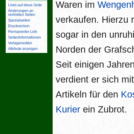
Waren im
Wengen
Links auf diese Seite
Änderungen an
verlinkten Seiten
verkaufen. Hierzu r
Spezialseiten
Druckversion
sogar in den unruh
Permanenter Link
Seiten­­informationen
Vorlageneditor
Norden der Grafsch
Attribute anzeigen
Seit einigen Jahre
verdient er sich mit
Artikeln für den
Ko
Kurier
ein Zubrot.