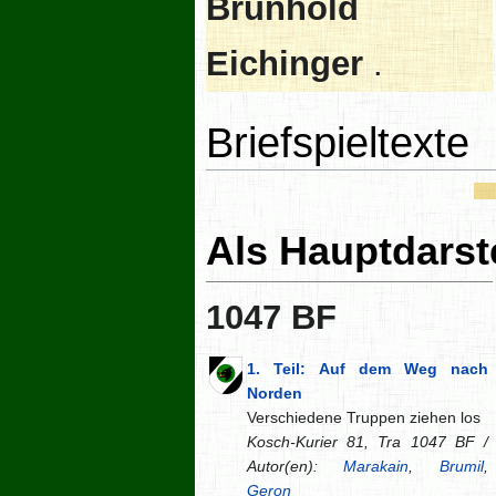
Brunhold
Eichinger
.
Briefspieltexte
Als Hauptdarste
1047 BF
1. Teil: Auf dem Weg nach
Norden
Verschiedene Truppen ziehen los
Kosch-Kurier 81, Tra 1047 BF /
Autor(en):
Marakain
,
Brumil
,
Geron