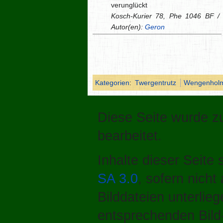
verunglückt
Kosch-Kurier 78, Phe 1046 BF /
Autor(en):
Geron
Kategorien
:
Twergentrutz
Wengenhol
Diese Seite wurde z
bearbeitet.
Inhalte dieser Seite
SA 3.0
, sofern nich
Bilddateien unterlie
entsprechenden Bild-