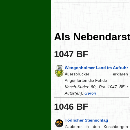
Als Nebendarst
1047 BF
Wengenholmer Land im Aufruhr
Auersbrücker erklären
Angenfurten die Fehde
Kosch-Kurier 80, Pra 1047 BF /
Autor(en):
Geron
1046 BF
Tödlicher Steinschlag
Zauberer in den Koschbergen