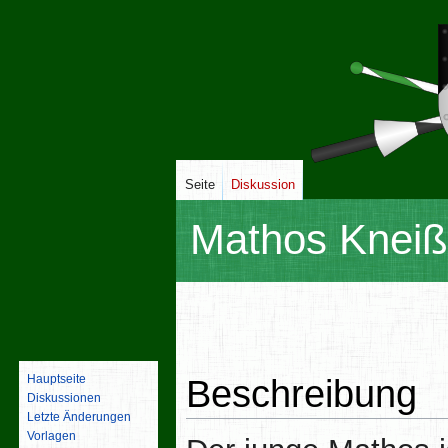
Seite
Diskussion
Mathos Kneiß
Zur
Zur
Navigation
Suche
springen
springen
Hauptseite
Beschreibung
Diskussionen
Letzte Änderungen
Vorlagen