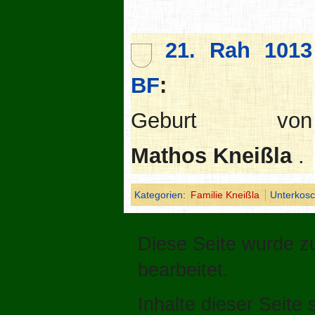
21. Rah 1013
BF
:
Geburt von
Mathos Kneißla
.
Kategorien
:
Familie Kneißla
Unterkos
Diese Seite wurde z
bearbeitet.
Inhalte dieser Seite