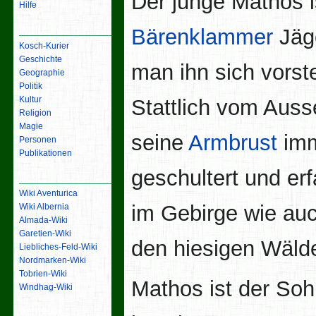
Der junge Mathos i
Hilfe
Inhalt
Bärenklammer
Jäge
Kosch-Kurier
Geschichte
man ihn sich vorstel
Geographie
Politik
Kultur
Stattlich vom Auss
Religion
Magie
seine
Armbrust
im
Personen
Publikationen
geschultert und er
Links
Wiki Aventurica
im Gebirge wie auc
Wiki Albernia
Almada-Wiki
Garetien-Wiki
den hiesigen Wäld
Liebliches-Feld-Wiki
Nordmarken-Wiki
Tobrien-Wiki
Mathos ist der So
Windhag-Wiki
Werkzeuge