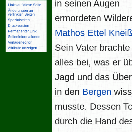
in seinen Augen
Links auf diese Seite
Änderungen an
verlinkten Seiten
ermordeten Wilder
Spezialseiten
Druckversion
Mathos Ettel Kneiß
Permanenter Link
Seiten­­informationen
Vorlageneditor
Sein Vater brachte
Attribute anzeigen
alles bei, was er ü
Jagd und das Über
in den
Bergen
wiss
musste. Dessen T
durch die Hand de