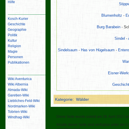
Hilfe
Stipp
Inhalt
Blumenholtz
-
E
Kosch-Kurier
Geschichte
Burg Barabein
- Sc
Geographie
Politik
Sindel
-
Kultur
Religion
Sindelsaum
-
Has von Hügelsaum
-
Enten
Magie
Personen
Wam
Publikationen
Links
Eisner-Werk
Wiki Aventurica
Wiki Albernia
Geschich
Almada-Wiki
Garetien-Wiki
Kategorie
:
Wälder
Liebliches-Feld-Wiki
Nordmarken-Wiki
Tobrien-Wiki
Diese Seite wurde zuletzt am 28. April 2017 u
Windhag-Wiki
Inhalte dieser Seite sind verfügbar unter der 
Werkzeuge