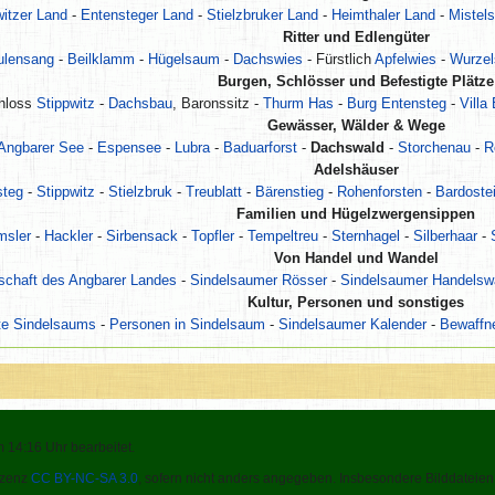
witzer Land
-
Entensteger Land
-
Stielzbruker Land
-
Heimthaler Land
-
Mistels
Ritter und Edlengüter
ulensang
-
Beilklamm
-
Hügelsaum
-
Dachswies
- Fürstlich
Apfelwies
-
Wurzel
Burgen, Schlösser und Befestigte Plätze
hloss
Stippwitz
-
Dachsbau
, Baronssitz -
Thurm Has
-
Burg Entensteg
-
Villa
Gewässer, Wälder & Wege
Angbarer See
-
Espensee
-
Lubra
-
Baduarforst
-
Dachswald
-
Storchenau
-
R
Adelshäuser
steg
-
Stippwitz
-
Stielzbruk
-
Treublatt
-
Bärenstieg
-
Rohenforsten
-
Bardoste
Familien und Hügelzwergensippen
sler
-
Hackler
-
Sirbensack
-
Topfler
-
Tempeltreu
-
Sternhagel
-
Silberhaar
-
Von Handel und Wandel
schaft des Angbarer Landes
-
Sindelsaumer Rösser
-
Sindelsaumer Handelsw
Kultur, Personen und sonstiges
te Sindelsaums
-
Personen in Sindelsaum
-
Sindelsaumer Kalender
-
Bewaffne
m 14:16 Uhr bearbeitet.
Lizenz
CC BY-NC-SA 3.0
, sofern nicht anders angegeben. Insbesondere Bilddateien 