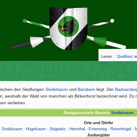
Lesen
Quelltext 
zwischen den Siedlungen
Sindelsaum
und
Barabein
liegt. Der
Baduarstei
, weshalb der Wald von manchen als Birkenforst bezeichnet wird. Es
en verliehen.
Navigationsleite Baronie
Sindelsaum
Orte und Dörfer
Sindelsaum
-
Hügelsaum
-
Stippwitz
-
Heimthal
-
Entensteg
-
Rosenhügel
-
M
Junkergüter