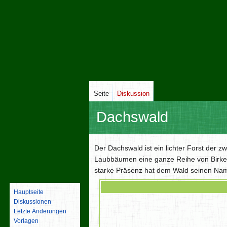
Seite
Diskussion
Dachswald
Zur
Zur
Der Dachswald ist ein lichter Forst der 
Navigation
Suche
Laubbäumen eine ganze Reihe von Birken
springen
springen
starke Präsenz hat dem Wald seinen Nam
Hauptseite
Diskussionen
Letzte Änderungen
Vorlagen