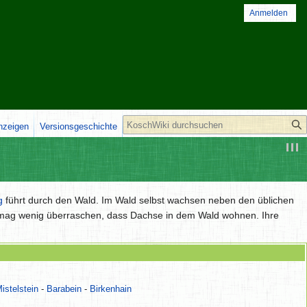
Anmelden
Suche
anzeigen
Versionsgeschichte
g
führt durch den Wald. Im Wald selbst wachsen neben den üblichen
 mag wenig überraschen, dass Dachse in dem Wald wohnen. Ihre
istelstein
-
Barabein
-
Birkenhain