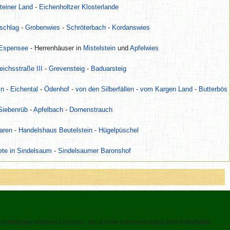
teiner Land
-
Eichenholtzer Klosterlande
schlag
-
Grobenwies
-
Schröterbach
-
Kordanswies
 Espensee
- Herrenhäuser in
Mistelstein
und
Apfelwies
eichsstraße III
-
Grevensteig
-
Baduarsteig
in
-
Eichental
-
Ödenhof
-
von den Silberfällen
-
vom Kargen Land
-
Butterbös
Siebenrüb
-
Apfelbach
-
Dornenstrauch
aren
-
Handelshaus Beutelstein
-
Hügelpüschel
te in Sindelsaum
-
Sindelsaumer Baronshof
unterliegen anderen Lizenzen, die auf der entsprechenden Bild-Artikelseite