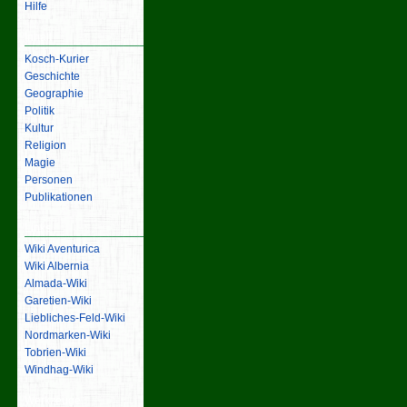
Hilfe
Inhalt
Kosch-Kurier
Geschichte
Geographie
Politik
Kultur
Religion
Magie
Personen
Publikationen
Links
Wiki Aventurica
Wiki Albernia
Almada-Wiki
Garetien-Wiki
Liebliches-Feld-Wiki
Nordmarken-Wiki
Tobrien-Wiki
Windhag-Wiki
Werkzeuge