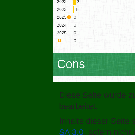
2022
2
2023
1
2023
0
2024
0
2025
0
0
Cons
Diese Seite wurde z
bearbeitet.
Inhalte dieser Seite
SA 3.0
, sofern nich