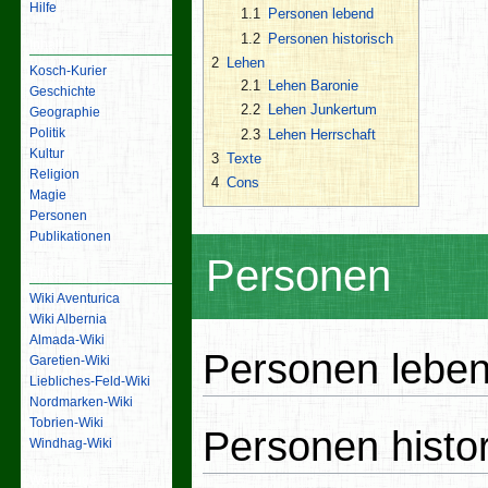
Hilfe
1.1
Personen lebend
1.2
Personen historisch
Inhalt
2
Lehen
Kosch-Kurier
2.1
Lehen Baronie
Geschichte
2.2
Lehen Junkertum
Geographie
Politik
2.3
Lehen Herrschaft
Kultur
3
Texte
Religion
4
Cons
Magie
Personen
Publikationen
Personen
Links
Wiki Aventurica
Wiki Albernia
Almada-Wiki
Personen lebe
Garetien-Wiki
Liebliches-Feld-Wiki
Nordmarken-Wiki
Tobrien-Wiki
Personen histo
Windhag-Wiki
Werkzeuge