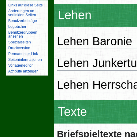
Links auf diese Seite
Lehen
Änderungen an
verlinkten Seiten
Benutzerbeiträge
Logbücher
Benutzergruppen
ansehen
Lehen Baronie
Spezialseiten
Druckversion
Permanenter Link
Lehen Junkert
Seiten­­informationen
Vorlageneditor
Attribute anzeigen
Lehen Herrscha
Texte
Briefspieltexte n