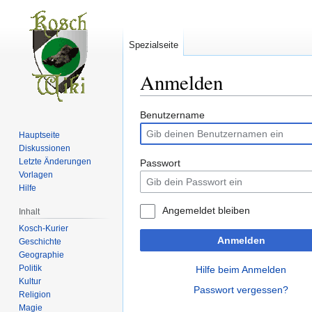
Spezialseite
Anmelden
Zur
Zur
Benutzername
Navigation
Suche
Hauptseite
springen
springen
Diskussionen
Letzte Änderungen
Passwort
Vorlagen
Hilfe
Angemeldet bleiben
Inhalt
Kosch-Kurier
Anmelden
Geschichte
Geographie
Politik
Hilfe beim Anmelden
Kultur
Passwort vergessen?
Religion
Magie