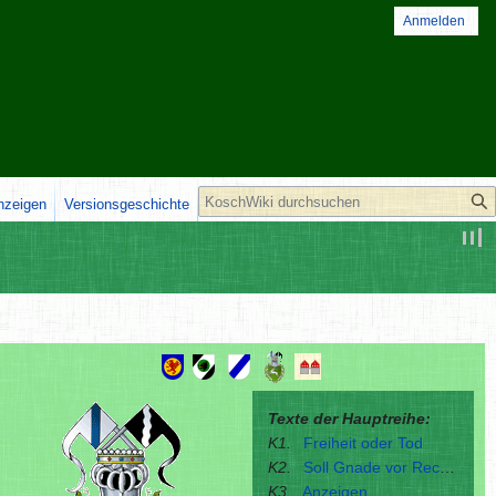
Anmelden
Suche
anzeigen
Versionsgeschichte
Texte der Hauptreihe:
K1.
Freiheit oder Tod
K2.
Soll Gnade vor Recht ergehen?
K3.
Anzeigen