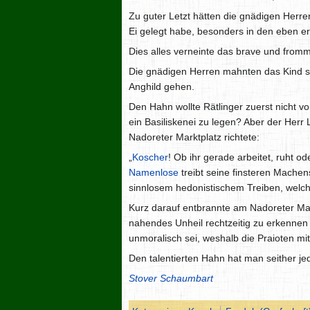
Zu guter Letzt hätten die gnädigen Herre
Ei gelegt habe, besonders in den eben 
Dies alles verneinte das brave und fromm
Die gnädigen Herren mahnten das Kind sc
Anghild gehen.
Den Hahn wollte Rätlinger zuerst nicht v
ein Basiliskenei zu legen? Aber der Her
Nadoreter Marktplatz richtete:
„
Koscher
! Ob ihr gerade arbeitet, ruht 
Namenlose
treibt seine finsteren Machen
sinnlosem hedonistischem Treiben, welch
Kurz darauf entbrannte am Nadoreter Mark
nahendes Unheil rechtzeitig zu erkennen 
unmoralisch sei, weshalb die Praioten mit
Den talentierten Hahn hat man seither je
Stover Schaumbart