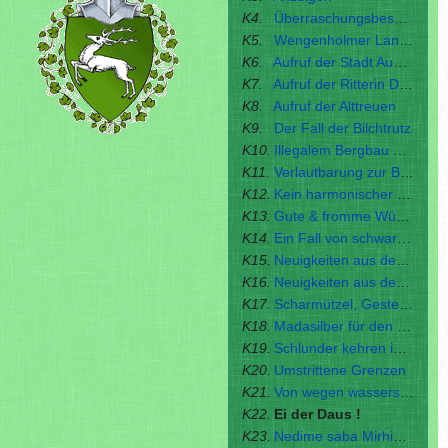
K4.
Überraschungsbesuch auf Burg Salmingen
K5.
Wengenholmer Land im Aufruhr
K6.
Aufruf der Stadt Auersbrück
K7.
Aufruf der Ritterin Dania von Angenfurten
K8.
Aufruf der Alttreuen
K9.
Der Fall der Bilchtrutz
K10.
Illegalem Bergbau wird der Kampf angesagt
K11.
Verlautbarung zur Befreiung der Sendschaft Bilchtrutz
K12.
Kein harmonischer Jahreswechsel
K13.
Gute & fromme Wünsche
K14.
Ein Fall von schwarzer Magie?
K15.
Neuigkeiten aus der Hauptstadt
K16.
Neuigkeiten aus den Grafschaften
K17.
Scharmützel, Gestech und allerley Kurtzweyl
K18.
Madasilber für den Hinterkosch
K19.
Schlunder kehren in die Heimat zurück
K20.
Umstrittene Grenzen
K21.
Von wegen wasserscheu!
K22.
Ei der Daus !
K23.
Nedime saba Mirhiban