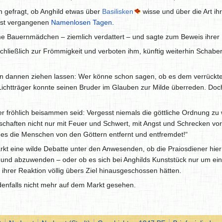
n gefragt, ob Anghild etwas über
Basilisken
wisse und über die Art ih
erst vergangenen
Namenlosen Tagen
.
e Bauernmädchen – ziemlich verdattert – und sagte zum Beweis ihrer U
hließlich zur Frömmigkeit und verboten ihm, künftig weiterhin Schabe
on dannen ziehen lassen: Wer könne schon sagen, ob es dem verrückten 
r Lichtträger konnte seinen Bruder im Glauben zur Milde überreden. D
oder fröhlich beisammen seid: Vergesst niemals die göttliche Ordnung z
schaften nicht nur mit Feuer und Schwert, mit Angst und Schrecken vo
es die Menschen von den Göttern entfernt und entfremdet!“
t eine wilde Debatte unter den Anwesenden, ob die Praiosdiener hier zu
und abzuwenden – oder ob es sich bei Anghilds Kunststück nur um eine
 ihrer Reaktion völlig übers Ziel hinausgeschossen hätten.
denfalls nicht mehr auf dem Markt gesehen.