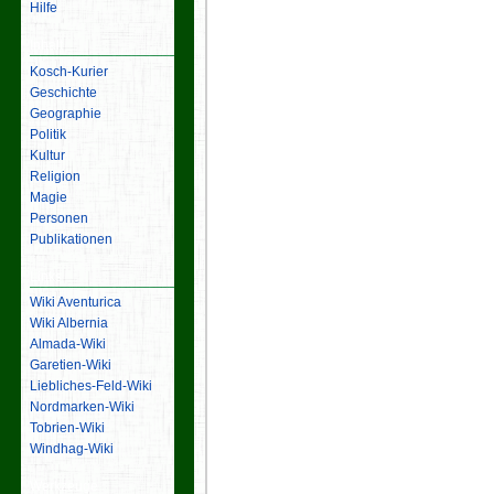
Hilfe
Inhalt
Kosch-Kurier
Geschichte
Geographie
Politik
Kultur
Religion
Magie
Personen
Publikationen
Links
Wiki Aventurica
Wiki Albernia
Almada-Wiki
Garetien-Wiki
Liebliches-Feld-Wiki
Nordmarken-Wiki
Tobrien-Wiki
Windhag-Wiki
Werkzeuge