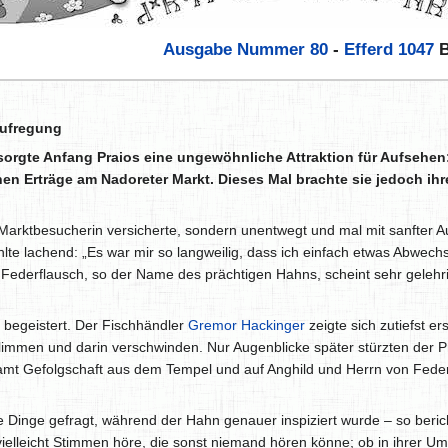
Ausgabe Nummer 80
-
Efferd
1047
B
Aufregung
sorgte Anfang Praios eine ungewöhnliche Attraktion für Aufsehen:
chen Erträge am Nadoreter Markt. Dieses Mal brachte sie jedoch ih
ne Marktbesucherin versicherte, sondern unentwegt und mal mit sanfter
zählte lachend: „Es war mir so langweilig, dass ich einfach etwas Abwe
Federflausch, so der Name des prächtigen Hahns, scheint sehr gelehrig
 begeistert. Der Fischhändler
Gremor Hackinger
zeigte sich zutiefst e
klimmen und darin verschwinden. Nur Augenblicke später stürzten der P
mt Gefolgschaft aus dem Tempel und auf Anghild und Herrn von Federf
e Dinge gefragt, während der Hahn genauer inspiziert wurde – so beri
sie vielleicht Stimmen höre, die sonst niemand hören könne; ob in ihre