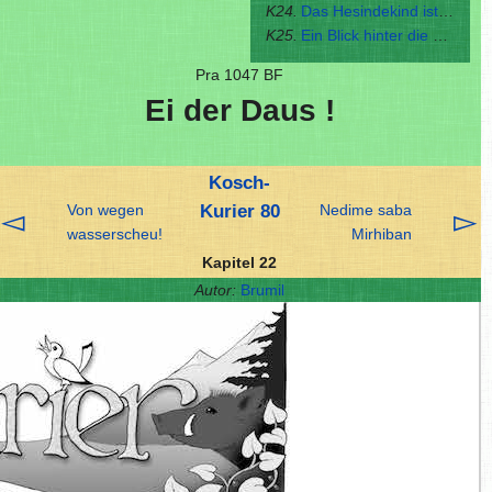
K24.
Das Hesindekind ist gefunden!
K25.
Ein Blick hinter die Kulissen
Pra 1047 BF
Ei der Daus !
Kosch-
Von wegen
Kurier 80
Nedime saba
◅
▻
wasserscheu!
Mirhiban
Kapitel 22
Autor:
Brumil