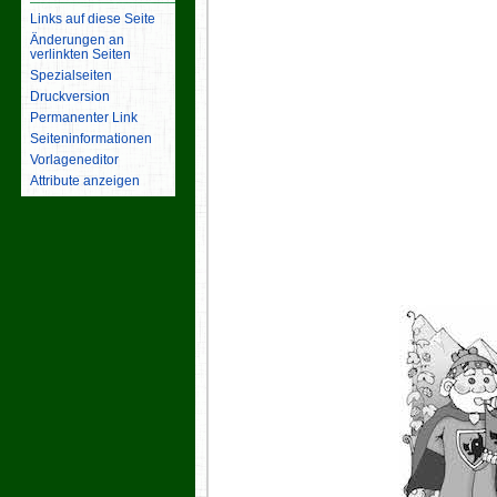
Links auf diese Seite
Änderungen an
verlinkten Seiten
Spezialseiten
Druckversion
Permanenter Link
Seiten­­informationen
Vorlageneditor
Attribute anzeigen