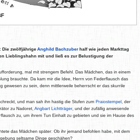
F
 Die zwölfjährige
Anghild Bachzuber
half wie jeden Markttag
ren Lieblingshahn mit und ließ es zur Belustigung der
 Aufforderung, mal mit strengem Befehl. Das Mädchen, das in einem
chslung brauchte. Da kam mir die Idee, Herrn von Federflausch das
 gewesen zu sein, denn mittlerweile beherrscht er das skurrile
rschreckt, und man sah ihn hastig die Stufen zum
Praiostempel
, der
rätor zu Nadoret,
Angbart Lichtträger
, und der zufällig anwesende
lausch zu, um ihrem Tun Einhalt zu gebieten und sie im Hause des
chtete das Mädchen später: Ob ihr jemand befohlen habe, mit dem
r Umgebung seltsame Dinge geschähen?