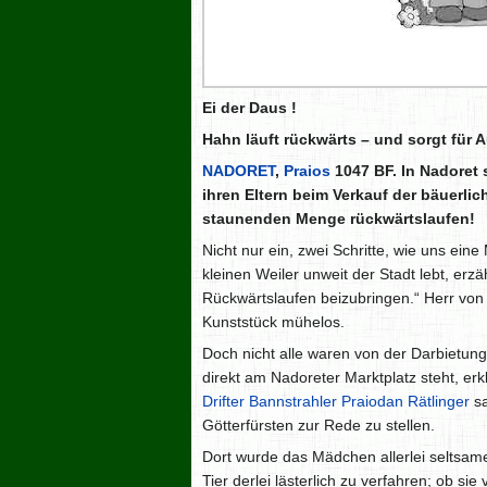
Ei der Daus !
Hahn läuft rückwärts – und sorgt für 
NADORET
,
Praios
1047 BF. In Nadoret 
ihren Eltern beim Verkauf der bäuerli
staunenden Menge rückwärtslaufen!
Nicht nur ein, zwei Schritte, wie uns ei
kleinen Weiler unweit der Stadt lebt, er
Rückwärtslaufen beizubringen.“ Herr von 
Kunststück mühelos.
Doch nicht alle waren von der Darbietung
direkt am Nadoreter Marktplatz steht, er
Drifter
Bannstrahler
Praiodan Rätlinger
sa
Götterfürsten zur Rede zu stellen.
Dort wurde das Mädchen allerlei seltsam
Tier derlei lästerlich zu verfahren; ob 