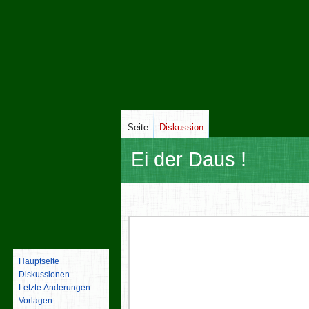
Seite
Diskussion
Ei der Daus !
Zur
Zur
Navigation
Suche
springen
springen
Hauptseite
Diskussionen
Letzte Änderungen
Vorlagen