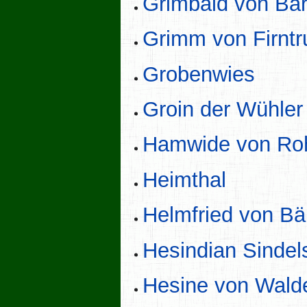
Grimbald von Bär
Grimm von Firntr
Grobenwies
Groin der Wühler
Hamwide von Roh
Heimthal
Helmfried von Bä
Hesindian Sinde
Hesine von Wald