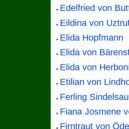
Edelfried von But
Eildina von Uztru
Elida Hopfmann
Elida von Bärens
Elida von Herbon
Etilian von Lindh
Ferling Sindelsa
Fiana Josmene v
Firntraut von Öd