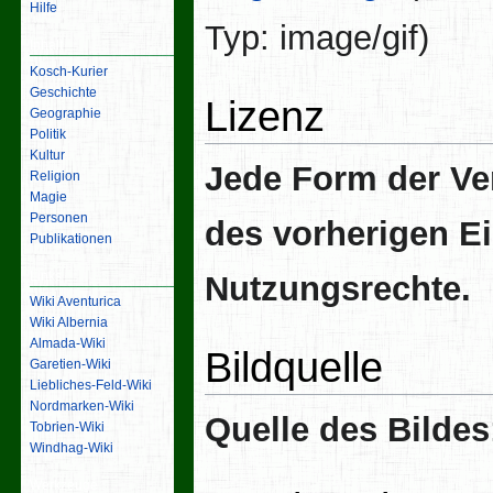
Hilfe
Typ:
image/gif
)
Inhalt
Kosch-Kurier
Geschichte
Lizenz
Geographie
Politik
Kultur
Jede Form der Ve
Religion
Magie
Personen
des vorherigen E
Publikationen
Links
Nutzungsrechte.
Wiki Aventurica
Wiki Albernia
Almada-Wiki
Bildquelle
Garetien-Wiki
Liebliches-Feld-Wiki
Nordmarken-Wiki
Quelle des Bildes
Tobrien-Wiki
Windhag-Wiki
Werkzeuge