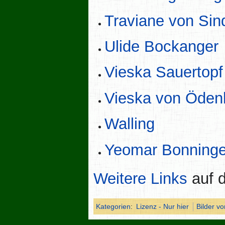
Traviane von Si
Ulide Bockanger
Vieska Sauertopf
Vieska von Öden
Walling
Yeomar Bonninge
Weitere Links
auf d
Kategorien
:
Lizenz - Nur hier
Bilder v