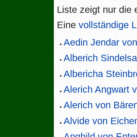
Liste zeigt nur di
Eine
vollständige L
Aedin Jendar von
Alberich Sindels
Albericha Steinbr
Alerich Angwart 
Alerich von Bäre
Alvide von Eichen
Anghild von Ente