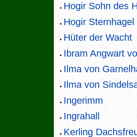
Hogir Sohn des 
Hogir Sternhagel
Hüter der Wacht
Ibram Angwart vo
Ilma von Garnel
Ilma von Sindel
Ingerimm
Ingrahall
Kerling Dachsfre