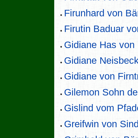
Firunhard von Bä
Firutin Baduar vo
Gidiane Has von
Gidiane Neisbec
Gidiane von Firnt
Gilemon Sohn des
Gislind vom Pfad
Greifwin von Sin