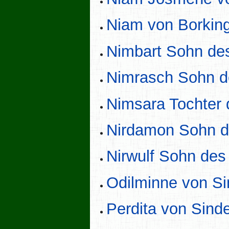
Niam von Borkin
Nimbart Sohn de
Nimrasch Sohn d
Nimsara Tochter 
Nirdamon Sohn 
Nirwulf Sohn de
Odilminne von S
Perdita von Sind