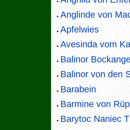
Anglinde von Ma
Apfelwies
Avesinda vom Ka
Balinor Bockange
Balinor von den S
Barabein
Barmine von Rüp
Barytoc Naniec 