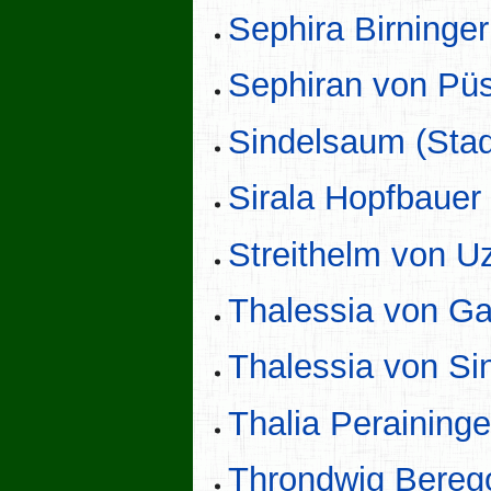
Sephira Birninger
Sephiran von Pü
Sindelsaum (Stad
Sirala Hopfbauer
Streithelm von Uz
Thalessia von G
Thalessia von S
Thalia Peraininge
Throndwig Bereg