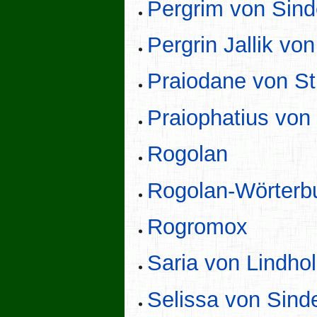
Pergrim von Sin
Pergrin Jallik vo
Praiodane von St
Praiophatius von
Rogolan
Rogolan-Wörterb
Rogromox
Saria von Lindho
Selissa von Sin