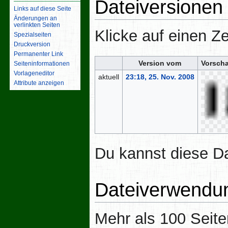
Dateiversionen
Links auf diese Seite
Änderungen an
verlinkten Seiten
Klicke auf einen Z
Spezialseiten
Druckversion
Permanenter Link
Version vom
Vorscha
Seiten­­informationen
Vorlageneditor
aktuell
23:18, 25. Nov. 2008
Attribute anzeigen
Du kannst diese Da
Dateiverwendu
Mehr als 100 Seite