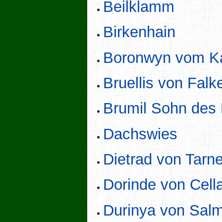
Beilklamm
Birkenhain
Boronwyn vom K
Bruellis von Fal
Brumil Sohn des
Dachswies
Dietrad von Tarne
Dorinde von Cell
Durinya von Salm