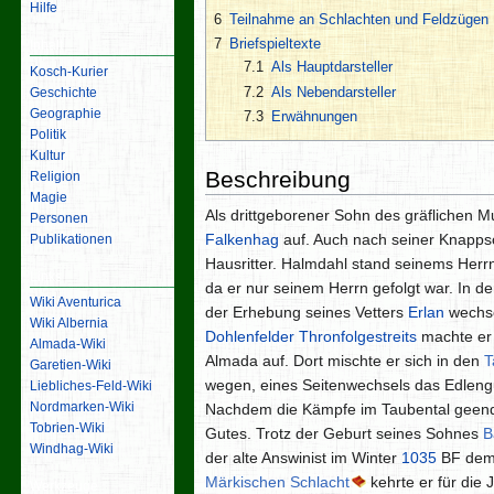
Hilfe
6
Teilnahme an Schlachten und Feldzügen
7
Briefspieltexte
Inhalt
7.1
Als Hauptdarsteller
Kosch-Kurier
7.2
Als Nebendarsteller
Geschichte
Geographie
7.3
Erwähnungen
Politik
Kultur
Beschreibung
Religion
Magie
Als drittgeborener Sohn des gräflichen
Personen
Falkenhag
auf. Auch nach seiner Knappsc
Publikationen
Hausritter. Halmdahl stand seinems Herrn 
Links
da er nur seinem Herrn gefolgt war. In de
Wiki Aventurica
der Erhebung seines Vetters
Erlan
wechse
Wiki Albernia
Dohlenfelder Thronfolgestreits
machte er 
Almada-Wiki
Almada auf. Dort mischte er sich in den
T
Garetien-Wiki
wegen, eines Seitenwechsels das Edlen
Liebliches-Feld-Wiki
Nordmarken-Wiki
Nachdem die Kämpfe im Taubental geende
Tobrien-Wiki
Gutes. Trotz der Geburt seines Sohnes
B
Windhag-Wiki
der alte Answinist im Winter
1035
BF de
Märkischen Schlacht
kehrte er für die
Werkzeuge