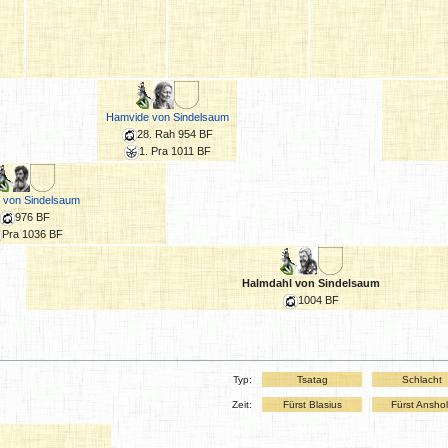
Hamvide von Sindelsaum
28. Rah 954 BF
1. Pra 1011 BF
 von Sindelsaum
976 BF
Pra 1036 BF
Halmdahl von Sindelsaum
1004 BF
Typ:
Tsatag
Schlacht
Zeit:
Fürst Blasius
Fürst Ansho