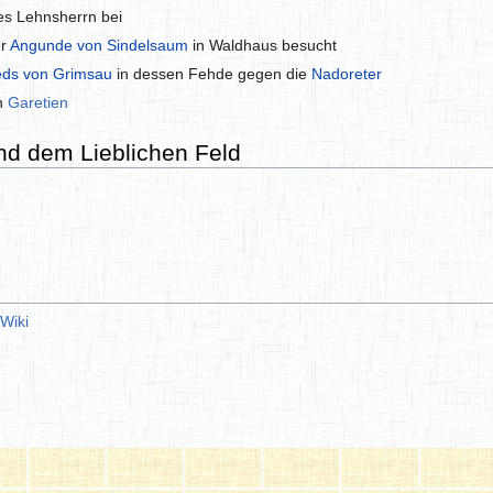
es Lehnsherrn bei
er
Angunde von Sindelsaum
in Waldhaus besucht
ieds von Grimsau
in dessen Fehde gegen die
Nadoreter
in
Garetien
d dem Lieblichen Feld
Wiki