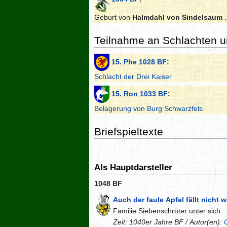
Geburt von
Halmdahl von Sindelsaum
.
Teilnahme an Schlachten 
15. Phe 1028 BF
:
Schlacht der Drei Kaiser
15. Ron 1033 BF
:
Belagerung von Burg Schwarzfels
Briefspieltexte
Als Hauptdarsteller
1048 BF
Auch der faule Apfel fällt nicht
Familie Siebenschröter unter sich
Zeit: 1040er Jahre BF / Autor(en):