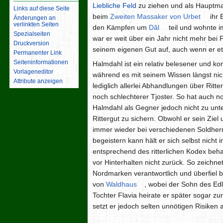
Liebliche Feld
zu ziehen und als Hauptm
Links auf diese Seite
beim
Zweiten Massaker von Urbet
ihr 
Änderungen an
verlinkten Seiten
den Kämpfen um
Dâl
teil und wohnte i
Spezialseiten
war er weit über ein Jahr nicht mehr bei F
Druckversion
seinem eigenen Gut auf, auch wenn er e
Permanenter Link
Seiten­­informationen
Halmdahl ist ein relativ belesener und k
Vorlageneditor
während es mit seinem Wissen längst nicht
Attribute anzeigen
lediglich allerlei Abhandlungen über Ritt
noch schlechterer Tjoster. So hat auch n
Halmdahl als Gegner jedoch nicht zu unte
Rittergut zu sichern. Obwohl er sein Ziel u
immer wieder bei verschiedenen Soldherre
begeistern kann hält er sich selbst nicht
entsprechend des ritterlichen Kodex beha
vor Hinterhalten nicht zurück. So zeichn
Nordmarken verantwortlich und überfiel 
von
Waldhaus
, wobei der Sohn des Ed
Tochter Flavia heirate er später sogar z
setzt er jedoch selten unnötigen Risiken 