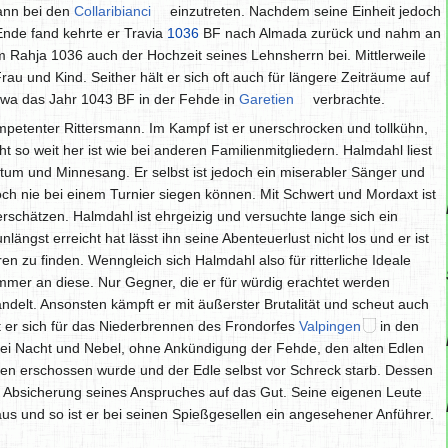
ann bei den
Collaribianci
einzutreten. Nachdem seine Einheit jedoch
Ende fand kehrte er Travia
1036
BF nach Almada zurück und nahm an
m Rahja 1036 auch der Hochzeit seines Lehnsherrn bei. Mittlerweile
rau und Kind. Seither hält er sich oft auch für längere Zeiträume auf
twa das Jahr 1043 BF in der Fehde in
Garetien
verbrachte.
ompetenter Rittersmann. Im Kampf ist er unerschrocken und tollkühn,
 so weit her ist wie bei anderen Familienmitgliedern. Halmdahl liest
ertum und Minnesang. Er selbst ist jedoch ein miserabler Sänger und
och nie bei einem Turnier siegen können. Mit Schwert und Mordaxt ist
rschätzen. Halmdahl ist ehrgeizig und versuchte lange sich ein
nlängst erreicht hat lässt ihn seine Abenteuerlust nicht los und er ist
n zu finden. Wenngleich sich Halmdahl also für ritterliche Ideale
 immer an diese. Nur Gegner, die er für würdig erachtet werden
ndelt. Ansonsten kämpft er mit äußerster Brutalität und scheut auch
et er sich für das Niederbrennen des Frondorfes
Valpingen
in den
bei Nacht und Nebel, ohne Ankündigung der Fehde, den alten Edlen
len erschossen wurde und der Edle selbst vor Schreck starb. Dessen
ur Absicherung seines Anspruches auf das Gut. Seine eigenen Leute
aus und so ist er bei seinen Spießgesellen ein angesehener Anführer.