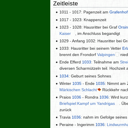
Zeitleiste
1011 - 1017: Pagenzeit am
Grafenho
1017 - 1023: Knappenzeit
1023 - 1028: Hausritter bei Graf
Orsi
Kaiser
, im Anschluss begandigt
1029 - Anfang 1032: Hausritter bei G
1033: Hausritter bei seinem Vetter
Er
brennt den Frondorf
Valpingen
nied
Ende Efferd
1033
: Teilnahme am
Stre
diversen Scharmützeln teil. Hochzeit
1034
: Geburt seines Sohnes
Winter
1035
- Ende
1035
: Nimmt am
Märkischen Schlacht
Rückkehr nac
Praios
1036
- Rondra
1036
: Wird kur
Briefspiel:Kampf um Yandrigas
. Üb
zurück
Travia
1036
: nahm im Gefolge seine
Peraine - Ingerimm
1036
:
Lindwurmh