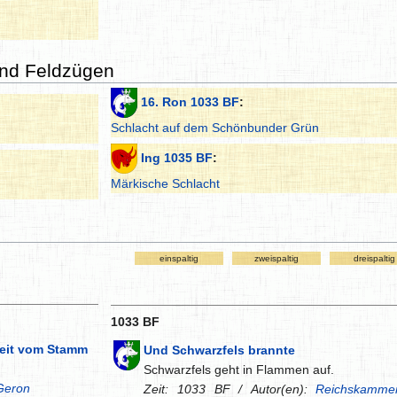
und Feldzügen
16. Ron 1033 BF
:
Schlacht auf dem Schönbunder Grün
Ing 1035 BF
:
Märkische Schlacht
einspaltig
zweispaltig
dreispaltig
1033 BF
 weit vom Stamm
Und Schwarzfels brannte
Schwarzfels geht in Flammen auf.
Geron
Zeit: 1033 BF / Autor(en):
Reichskammer