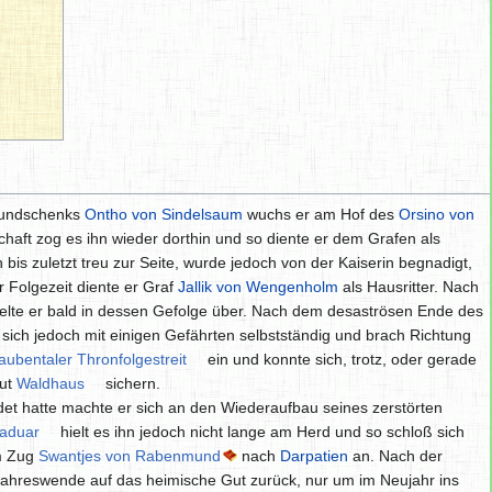
 Mundschenks
Ontho von Sindelsaum
wuchs er am Hof des
Orsino von
haft zog es ihn wieder dorthin und so diente er dem Grafen als
bis zuletzt treu zur Seite, wurde jedoch von der Kaiserin begnadigt,
r Folgezeit diente er Graf
Jallik von Wengenholm
als Hausritter. Nach
lte er bald in dessen Gefolge über. Nach dem desaströsen Ende des
sich jedoch mit einigen Gefährten selbstständig und brach Richtung
aubentaler Thronfolgestreit
ein und konnte sich, trotz, oder gerade
gut
Waldhaus
sichern.
t hatte machte er sich an den Wiederaufbau seines zerstörten
aduar
hielt es ihn jedoch nicht lange am Herd und so schloß sich
m Zug
Swantjes von Rabenmund
nach
Darpatien
an. Nach der
 Jahreswende auf das heimische Gut zurück, nur um im Neujahr ins