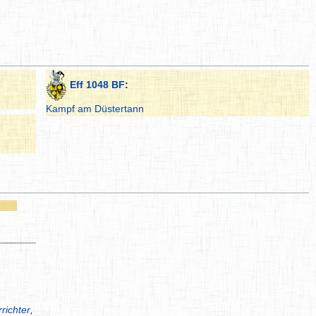
Eff 1048 BF
:
Kampf am Düstertann
richter
,