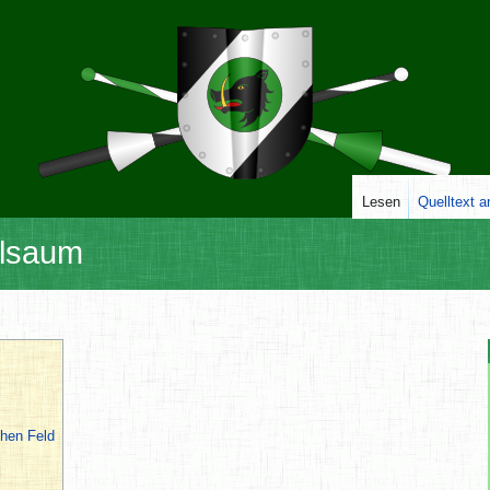
Lesen
Quelltext 
elsaum
hen Feld