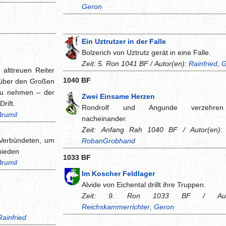
Geron
Ein Uztrutzer in der Falle
Bolzerich von Uztrutz gerät in eine Falle.
Zeit: 5. Ron 1041 BF / Autor(en):
Rainfried
,
G
alttreuen Reiter
1040 BF
 über den Großen
zu nehmen – der
Zwei Einsame Herzen
rift.
Rondrolf und Angunde verzehren
Brumil
nacheinander.
Zeit: Anfang Rah 1040 BF / Autor(en)
Verbündeten, um
RobanGrobhand
mieden
1033 BF
Brumil
Im Koscher Feldlager
Alvide von Eichental drillt ihre Truppen.
Zeit: 9. Ron 1033 BF / Autor
Reichskammerrichter
,
Geron
Rainfried