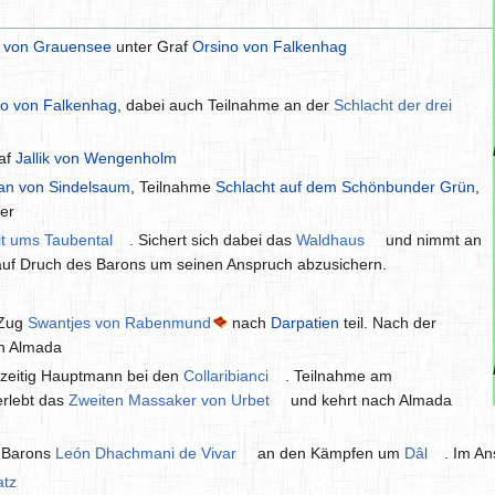
f von Grauensee
unter Graf
Orsino von Falkenhag
no von Falkenhag
, dabei auch Teilnahme an der
Schlacht der drei
raf
Jallik von Wengenholm
lan von Sindelsaum
, Teilnahme
Schlacht auf dem Schönbunder Grün
,
er
it ums Taubental
. Sichert sich dabei das
Waldhaus
und nimmt an
 auf Druch des Barons um seinen Anspruch abzusichern.
 Zug
Swantjes von Rabenmund
nach
Darpatien
teil. Nach der
h Almada
zzeitig Hauptmann bei den
Collaribianci
. Teilnahme am
erlebt das
Zweiten Massaker von Urbet
und kehrt nach Almada
s Barons
León Dhachmani de Vivar
an den Kämpfen um
Dâl
. Im A
atz