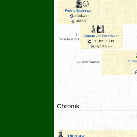
Ferling Sindelsaum
unbekannt
1000 BF
(1
Alderan von Sindelsaum
Geschwister)
19. Hes 951 BF
Ing 1039 BF
Ontho
(2 Geschwister)
Chronik
1004 BF
: