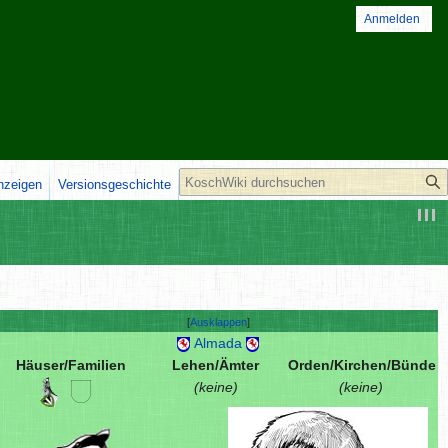
Anmelden
Suche
anzeigen
Versionsgeschichte
Ausklappen
Almada
Häuser/Familien
Lehen/Ämter
Orden/Kirchen/Bünde
(keine)
(keine)