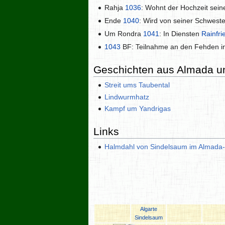
Rahja
1036
: Wohnt der Hochzeit sein
Ende
1040
: Wird von seiner Schwest
Um Rondra
1041
: In Diensten
Rainfr
1043
BF: Teilnahme an den Fehden 
Geschichten aus Almada un
Streit ums Taubental
Lindwurmhatz
Kampf um Yandrigas
Links
Halmdahl von Sindelsaum im Almada-
Algarte
Sindelsaum