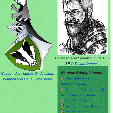
Halmdahl von Sindelsaum ca 1032
BF ©
Tristan Denecke
Neueste Briefspieltexte:
Wappen des Hauses Sindelsaum,
Geröstete Asseln vor
Wappen von Haus Sindelsaum
dem Untergang
Auch der faule Apfel fällt
nicht weit vom Stamm
Angriff auf Drift
Der Sprung der Kröte
Kriegsrat in der