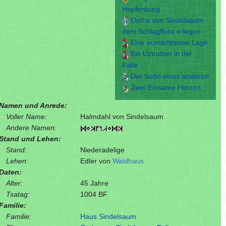
Hopfenburg
Ontho von Sindelsaum
dem Schlagfluss erlegen
Eine aussichtslose Lage
Ein Uztrutzer in der
Falle
Der Sohn eines anderen
Zwei Einsame Herzen
Namen und Anrede:
Voller Name:
Halmdahl von Sindelsaum
Andere Namen:
Stand und Lehen:
Stand:
Niederadelige
Lehen:
Edler von
Waldhaus
Daten:
Alter:
45 Jahre
Tsatag:
1004 BF
Familie:
Familie:
Haus Sindelsaum