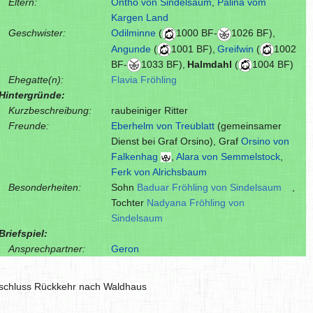
Eltern:
Ontho von Sindelsaum
,
Palina vom
Kargen Land
Geschwister:
Odilminne
(
1000 BF-
1026 BF),
Angunde
(
1001 BF),
Greifwin
(
1002
BF-
1033 BF),
Halmdahl
(
1004 BF)
Ehegatte(n):
Flavia Fröhling
Hintergründe:
Kurzbeschreibung:
raubeiniger Ritter
Freunde:
Eberhelm von Treublatt
(gemeinsamer
Dienst bei Graf Orsino), Graf
Orsino von
Falkenhag
,
Alara von Semmelstock
,
Ferk von Alrichsbaum
Besonderheiten:
Sohn
Baduar Fröhling von Sindelsaum
,
Tochter
Nadyana Fröhling von
Sindelsaum
Briefspiel:
Ansprechpartner:
Geron
nschluss Rückkehr nach Waldhaus